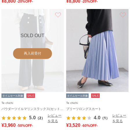
¥8,800
¥8,800
-20%OFF-
-20%OFF-
お気に入り
SOLD OUT
再入荷受付
タイムセール対象
SALE
タイムセール対象
SALE
Te chichi
Te chichi
パウダーツイルマリンスラックス(セットアップ可)
プリーツロングスカート
レビュー
レビュー
5.0
4.0
（2）
（1）
を見る
を見る
¥3,960
¥3,520
-50%OFF-
-60%OFF-