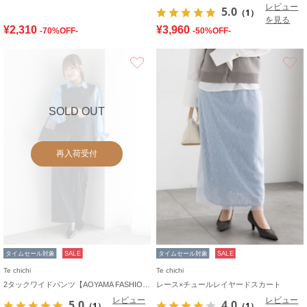
レビュー
5.0
（1）
を見る
¥2,310
¥3,960
-70%OFF-
-50%OFF-
お気に入り
SOLD OUT
再入荷受付
タイムセール対象
SALE
タイムセール対象
SALE
Te chichi
Te chichi
2タックワイドパンツ【AOYAMA FASHION ASSOCIATION × Té chichi】
レース×チュールレイヤードスカート
レビュー
レビュー
5.0
4.0
（1）
（1）