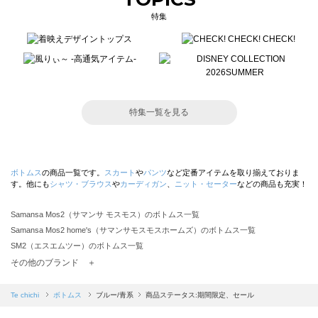
特集
特集一覧を見る
ボトムス
の商品一覧です。
スカート
や
パンツ
など定番アイテムを取り揃えておりま
す。他にも
シャツ・ブラウス
や
カーディガン
、
ニット・セーター
などの商品も充実！
Samansa Mos2（サマンサ モスモス）のボトムス一覧
Samansa Mos2 home's（サマンサモスモスホームズ）のボトムス一覧
SM2（エスエムツー）のボトムス一覧
TSUHARU by Samansa Mos2（ツハルバイサマンサモスモス）のボトムス一覧
その他のブランド ＋
sm2rhythm（サマンサモスモス リズム）のボトムス一覧
Samansa Mos2 blue（サマンサモスモス ブルー）のボトムス一覧
Te chichi
ボトムス
ブルー/青系
商品ステータス:期間限定、セール
Samansa Mos2 Lagom（サマンサモスモス ラーゴム）のボトムス一覧