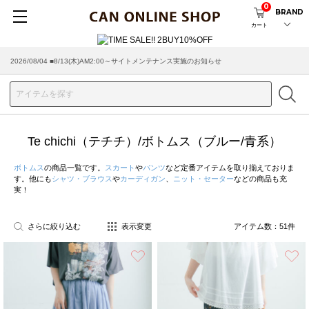
0
BRAND
カート
2026/07/29 ■【お知らせ】ヤマト運輸の配送遅延・停止について
Te chichi（テチチ）/ボトムス（ブルー/青系）
ボトムス
の商品一覧です。
スカート
や
パンツ
など定番アイテムを取り揃えておりま
す。他にも
シャツ・ブラウス
や
カーディガン
、
ニット・セーター
などの商品も充
実！
さらに絞り込む
表示変更
アイテム数：
51
件
お気に入り