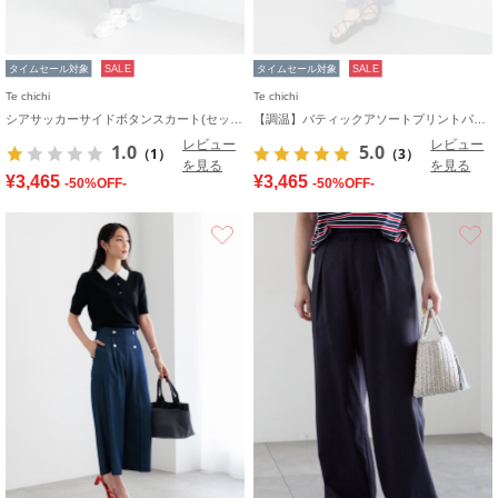
タイムセール対象
SALE
タイムセール対象
SALE
Te chichi
Te chichi
シアサッカーサイドボタンスカート(セットアップ可)
【調温】バティックアソートプリントパンツ
レビュー
レビュー
1.0
5.0
（1）
（3）
を見る
を見る
¥3,465
¥3,465
-50%OFF-
-50%OFF-
お気に入り