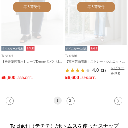
再入荷受付
再入荷受付
タイムセール対象
SALE
タイムセール対象
SALE
Te chichi
Te chichi
【松井愛莉着用】カーブDenimパンツ《2025summer catalog item》
【宮本茉由着用】ストレートシルエットDenim
レビュー
4.0
（2）
を見る
¥6,600
¥6,600
-33%OFF-
-33%OFF-
1
2
Te chichi（テチチ）/ボトムスを使ったスナップ