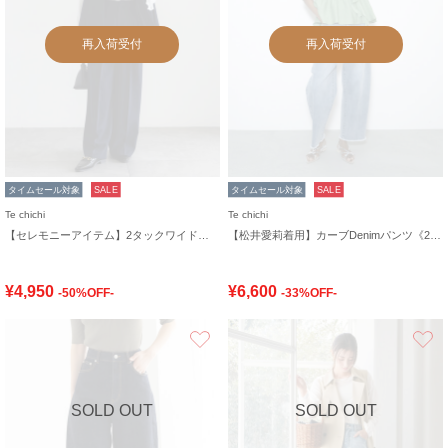
再入荷受付
再入荷受付
タイムセール対象
SALE
タイムセール対象
SALE
Te chichi
Te chichi
【セレモニーアイテム】2タックワイドパンツ（セットアップ可）
【松井愛莉着用】カーブDenimパンツ《2025summer catalog item》
¥4,950
¥6,600
-50%OFF-
-33%OFF-
お気に入り
SOLD OUT
SOLD OUT