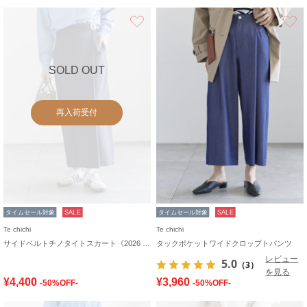
お気に入り
SOLD OUT
再入荷受付
タイムセール対象
SALE
タイムセール対象
SALE
Te chichi
Te chichi
サイドベルトチノタイトスカート《2026 spring catalog item》
タックポケットワイドクロップトパンツ
レビュー
5.0
（3）
を見る
¥4,400
¥3,960
-50%OFF-
-50%OFF-