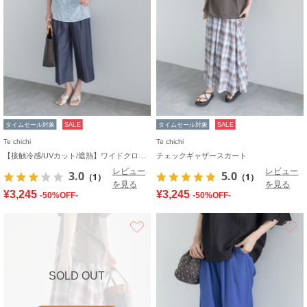
タイムセール対象
SALE
タイムセール対象
SALE
Te chichi
Te chichi
【接触冷感/UVカット/遮熱】ワイドクロップトパンツ
チェックギャザースカート
レビュー
レビュー
3.0
5.0
（1）
（1）
を見る
を見る
¥3,245
¥3,245
-50%OFF-
-50%OFF-
お気に入り
SOLD OUT