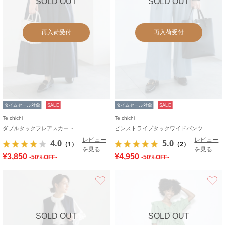
SOLD OUT
SOLD OUT
再入荷受付
再入荷受付
タイムセール対象
SALE
タイムセール対象
SALE
Te chichi
Te chichi
ダブルタックフレアスカート
ピンストライプタックワイドパンツ
レビュー
レビュー
4.0
5.0
（1）
（2）
を見る
を見る
¥3,850
¥4,950
-50%OFF-
-50%OFF-
お気に入り
SOLD OUT
SOLD OUT