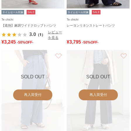
タイムセール対象
SALE
タイムセール対象
SALE
Te chichi
Te chichi
【遮熱】麻調ワイドクロップトパンツ
レーヨンリネンストレートパンツ
レビュー
3.0
（1）
を見る
¥3,245
¥3,795
-50%OFF-
-50%OFF-
お気に入り
SOLD OUT
SOLD OUT
再入荷受付
再入荷受付