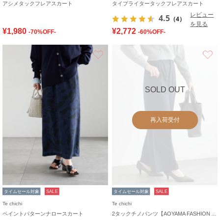
アシメタックフレアスカート
タイプライタータックフレアスカート
レビュー
4.5
（4）
を見る
¥1,980
¥2,772
-70%OFF-
-60%OFF-
お気に入り
SOLD OUT
再入荷受付
タイムセール対象
SALE
タイムセール対象
SALE
Te chichi
Te chichi
ペイントパターンナロースカート
2タックチノパンツ【AOYAMA FASHION ASSOCIATION × Té chichi】