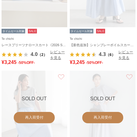
タイムセール対象
SALE
タイムセール対象
SALE
Te chichi
Te chichi
レースプリーツナロースカート《2026 SUMMER LOOK item》
【新色追加】シャンブレーボイルスカート(セットアップ可)《2026 SUMMER LOOK item》
レビュー
レビュー
4.0
4.3
（2）
（6）
を見る
を見る
¥3,245
¥3,245
-50%OFF-
-50%OFF-
お気に入り
SOLD OUT
SOLD OUT
再入荷受付
再入荷受付