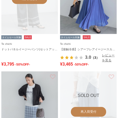
タイムセール対象
SALE
タイムセール対象
SALE
Te chichi
Te chichi
ドットパネルイージーパンツ(セットアップ可)
【接触冷感】シアーフレアイージースカート
レビュー
3.0
（3）
を見る
¥3,795
¥3,465
-50%OFF-
-50%OFF-
お気に入り
SOLD OUT
再入荷受付