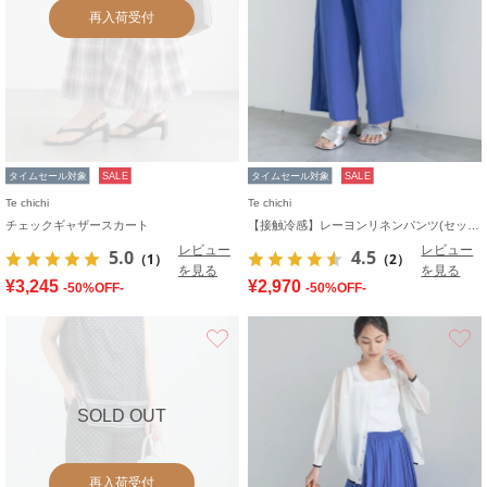
再入荷受付
タイムセール対象
SALE
タイムセール対象
SALE
Te chichi
Te chichi
チェックギャザースカート
【接触冷感】レーヨンリネンパンツ(セットアップ可)
レビュー
レビュー
5.0
4.5
（1）
（2）
を見る
を見る
¥3,245
¥2,970
-50%OFF-
-50%OFF-
お気に入り
SOLD OUT
再入荷受付