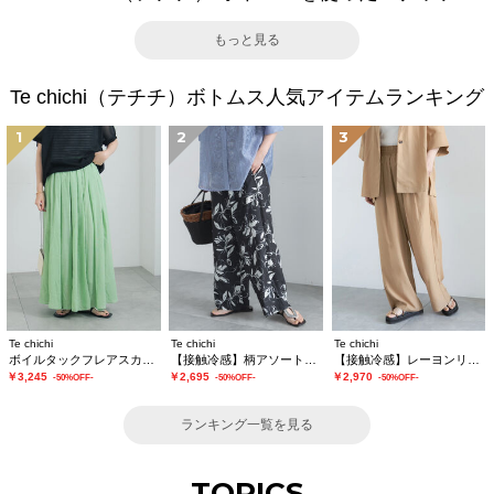
もっと見る
Te chichi（テチチ）ボトムス人気アイテムランキング
1
2
3
Te chichi
Te chichi
Te chichi
ボイルタックフレアスカート(セットアップ可)
【接触冷感】柄アソートイージーパンツ
【接触冷感】レーヨンリネンパンツ(セットアップ可)
￥3,245
￥2,695
￥2,970
-50%OFF-
-50%OFF-
-50%OFF-
ランキング一覧を見る
TOPICS