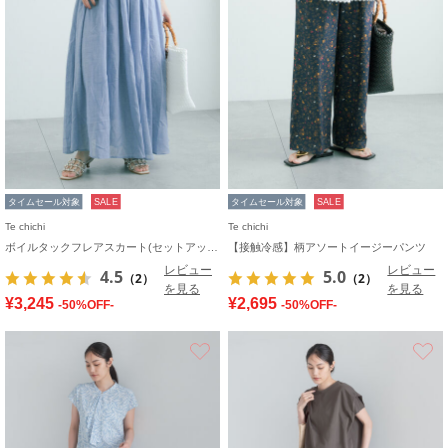
タイムセール対象
SALE
タイムセール対象
SALE
Te chichi
Te chichi
ボイルタックフレアスカート(セットアップ可)
【接触冷感】柄アソートイージーパンツ
レビュー
レビュー
4.5
5.0
（2）
（2）
を見る
を見る
¥3,245
¥2,695
-50%OFF-
-50%OFF-
お気に入り