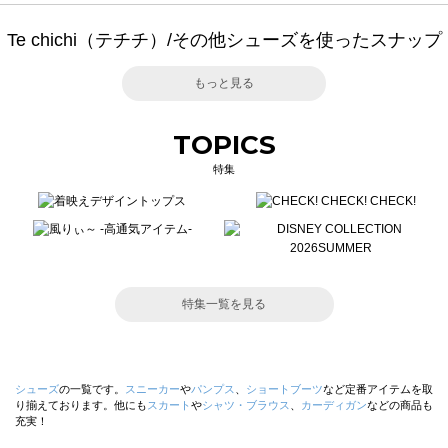
Te chichi（テチチ）/その他シューズを使ったスナップ
もっと見る
TOPICS
特集
特集一覧を見る
シューズ
の一覧です。
スニーカー
や
パンプス
、
ショートブーツ
など定番アイテムを取
り揃えております。他にも
スカート
や
シャツ・ブラウス
、
カーディガン
などの商品も
充実！