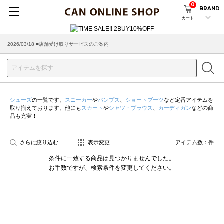
0
BRAND
カート
2026/03/18 ■店舗受け取りサービスのご案内
シューズ
の一覧です。
スニーカー
や
パンプス
、
ショートブーツ
など定番アイテムを
取り揃えております。他にも
スカート
や
シャツ・ブラウス
、
カーディガン
などの商
品も充実！
さらに絞り込む
表示変更
アイテム数：
件
条件に一致する商品は見つかりませんでした。
お手数ですが、検索条件を変更してください。