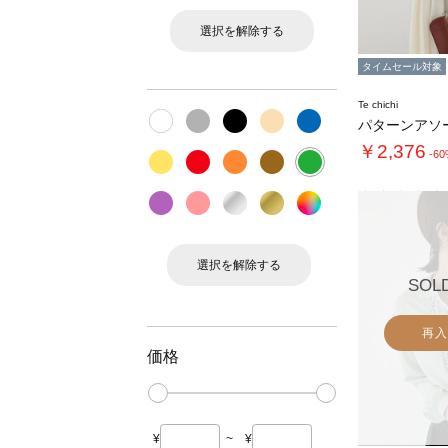
選択を解除する
タイムセール対象
Te chichi
￥2,376
-6
選択を解除する
SOL
再入
価格
¥
~
¥