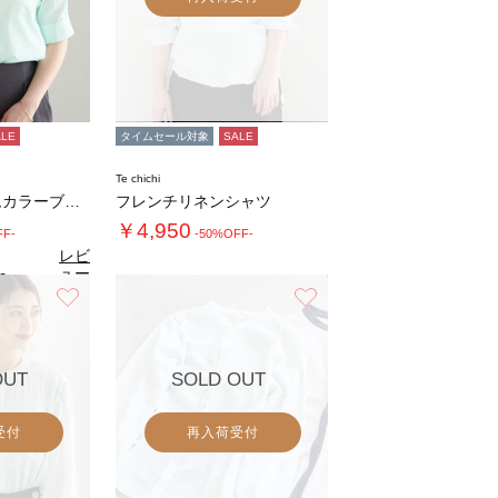
ALE
タイムセール対象
SALE
Te chichi
ミニフリルトリムカラーブラウス
フレンチリネンシャツ
￥4,950
FF-
-50%OFF-
レビ
ュー
0
（1）
を見
お気に入り
お気に入り
る
OUT
SOLD OUT
受付
再入荷受付