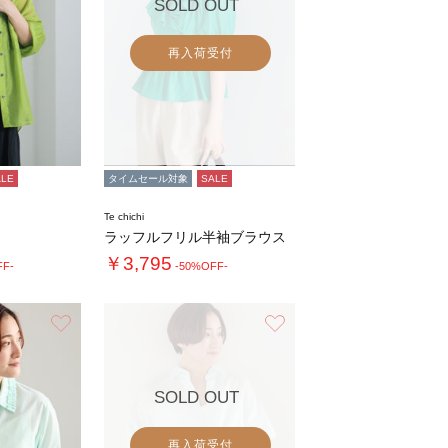
SOLD OUT
再入荷受付
ALE
タイムセール対象
SALE
Te chichi
ラッフルフリル半袖ブラウス
￥3,795
FF-
-50%OFF-
お気に入り
お気に入り
SOLD OUT
再入荷受付