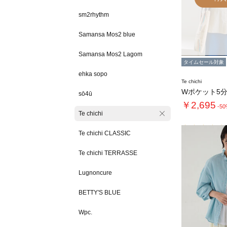
sm2rhythm
Samansa Mos2 blue
Samansa Mos2 Lagom
タイムセール対象
ehka sopo
Te chichi
sō4ū
￥2,695
-5
Te chichi
Te chichi CLASSIC
Te chichi TERRASSE
Lugnoncure
BETTY'S BLUE
Wpc.