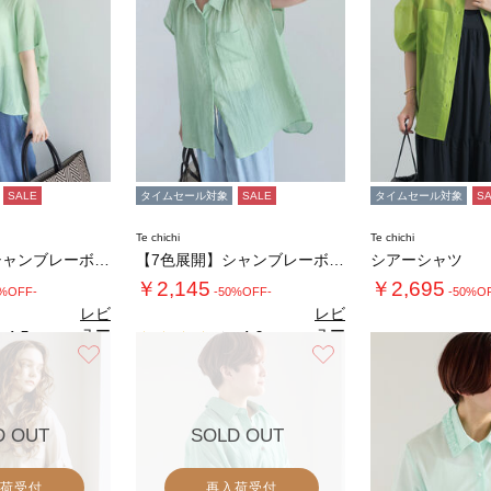
SALE
タイムセール対象
SALE
タイムセール対象
S
Te chichi
Te chichi
【7色展開】シャンブレーボイルドルマンシャツ…
【7色展開】シャンブレーボイルフレンチスリー…
シアーシャツ
￥2,145
￥2,695
0%OFF-
-50%OFF-
-50%O
レビ
レビ
ュー
ュー
4.5
4.0
（2）
（1）
を見
を見
お気に入り
お気に入り
る
る
D OUT
SOLD OUT
荷受付
再入荷受付