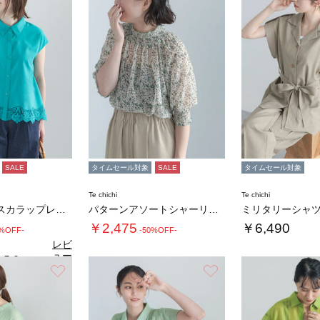
SALE
タイムセール対象
SALE
タイムセール対象
Te chichi
Te chichi
【接触冷感】スカラップレース刺繍フレンチシャ…
パターンアソートシャーリングブラウス《追加生…
￥2,475
￥6,490
0%OFF-
-50%OFF-
レビ
ュー
5.0
（1）
を見
お気に入り
お気に入り
る