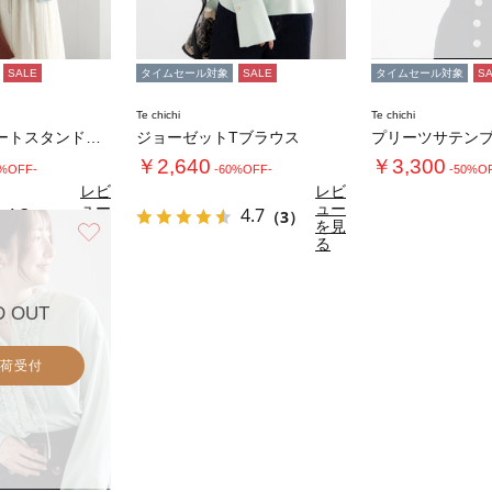
SALE
タイムセール対象
SALE
タイムセール対象
S
Te chichi
Te chichi
パターンアソートスタンドフリルブラウス
ジョーゼットTブラウス
プリーツサテン
￥2,640
￥3,300
0%OFF-
-60%OFF-
-50%O
レビ
レビ
ュー
ュー
4.3
4.7
（3）
（3）
を見
を見
お気に入り
る
る
D OUT
荷受付