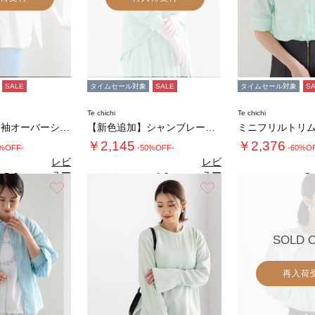
SALE
タイムセール対象
SALE
タイムセール対象
S
Te chichi
Te chichi
Wポケット5分袖オーバーシャツ《2026 S…
【新色追加】シャンブレーボイルシャツ(セット…
￥2,145
￥2,376
0%OFF-
-50%OFF-
-60%O
レビ
レビ
ュー
ュー
5.0
4.0
3.
（3）
（5）
を見
を見
お気に入り
お気に入り
る
る
SOLD 
再入荷