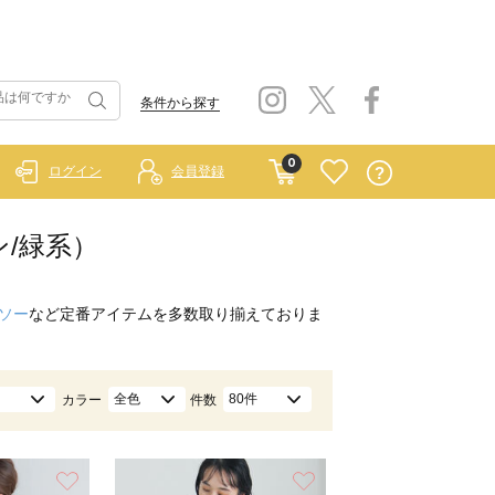
条件から探す
0
ログイン
会員登録
ン/緑系）
ソー
など定番アイテムを多数取り揃えておりま
全色
80件
カラー
件数
お気に入り
お気に入り