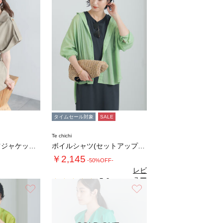
タイムセール対象
SALE
Te chichi
ミリタリーシャツジャケット(セットアップ可)…
ボイルシャツ(セットアップ可)
￥2,145
-50%OFF-
レビ
ュー
5.0
（1）
を見
お気に入り
お気に入り
る