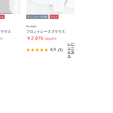
ALE
タイムセール対象
SALE
Te chichi
ブラウス
フロントレースブラウス
￥2,970
FF-
-50%OFF-
レビ
ュー
4.9
（7）
を見
る