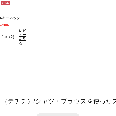
SALE
フロントフリルキーネックブラウス
0%OFF-
レビ
ュー
4.5
（2）
を見
る
hichi（テチチ）/シャツ・ブラウスを使っ