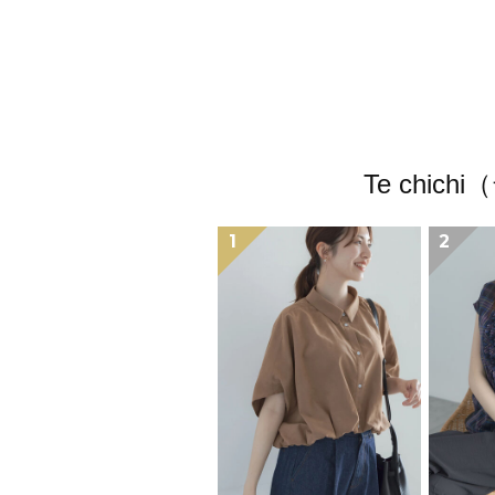
Te ch
1
2