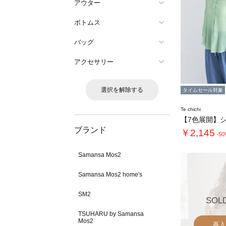
アウター
ボトムス
バッグ
アクセサリー
選択を解除する
タイムセール対象
Te chichi
ブランド
￥2,145
-5
Samansa Mos2
Samansa Mos2 home's
SM2
SOL
TSUHARU by Samansa
Mos2
再入