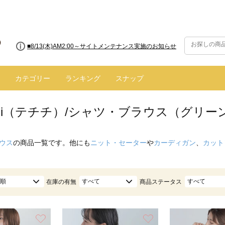
■8/13(木)AM2:00～サイトメンテナンス実施のお知らせ
カテゴリー
ランキング
スナップ
hichi（テチチ）/シャツ・ブラウス（グリー
ウス
の商品一覧です。他にも
ニット・セーター
や
カーディガン
、
カット
順
すべて
すべて
在庫の有無
商品ステータス
お気に入り
お気に入り