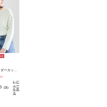
ALE
ショルダー釦ボーダーカットソー《2026 s…
FF-
レビ
ュー
3
（3）
を見
る