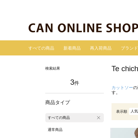
すべての商品
新着商品
再入荷商品
ブランド
Te c
検索結果
3
件
カットソー
の
す。
商品タイプ
人気
表示順
すべての商品
通常商品