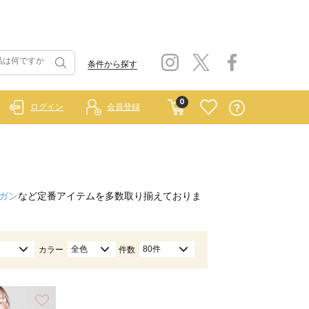
条件から探す
0
ログイン
会員登録
）
ガン
など定番アイテムを多数取り揃えておりま
全色
80件
カラー
件数
お気に入り