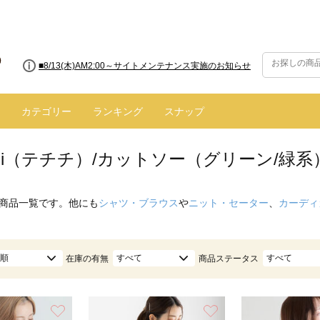
■8/13(木)AM2:00～サイトメンテナンス実施のお知らせ
カテゴリー
ランキング
スナップ
hichi（テチチ）/カットソー（グリーン/緑系
商品一覧です。他にも
シャツ・ブラウス
や
ニット・セーター
、
カーディ
順
すべて
すべて
在庫の有無
商品ステータス
お気に入り
お気に入り