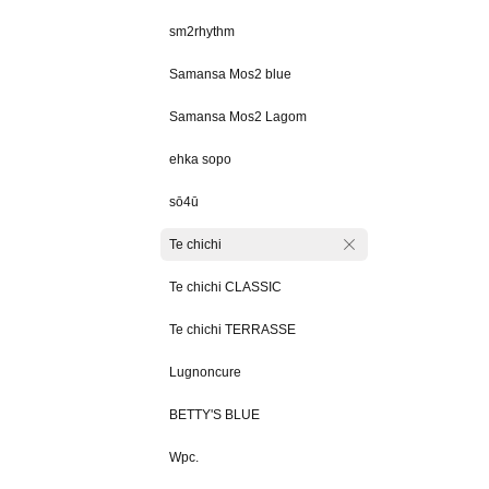
sm2rhythm
Samansa Mos2 blue
Samansa Mos2 Lagom
ehka sopo
sō4ū
Te chichi
Te chichi CLASSIC
Te chichi TERRASSE
Lugnoncure
BETTY'S BLUE
Wpc.