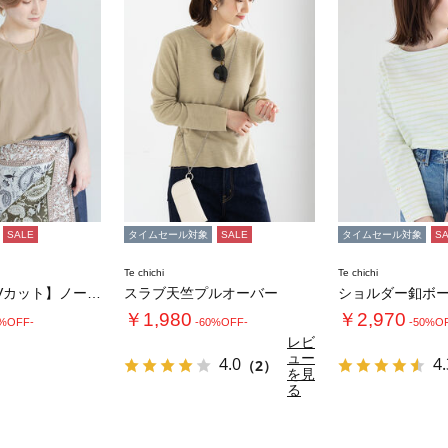
SALE
タイムセール対象
SALE
タイムセール対象
S
Te chichi
Te chichi
【接触冷感/UVカット】ノースリチュニック
スラブ天竺プルオーバー
￥1,980
￥2,970
0%OFF-
-60%OFF-
-50%O
レビ
ュー
4.0
4.
（2）
を見
る