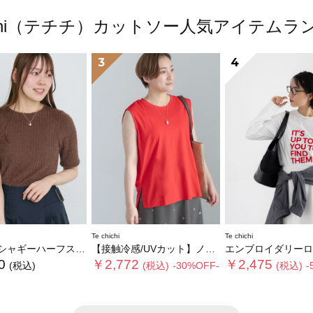
hichi（テチチ）カットソー人気アイテム
3
4
Te chichi
Te chichi
ギーハーフスリーブトップス
【接触冷感/UVカット】ノースリチュニック
エンブロイダリーロゴ
0
￥2,772
￥2,475
(税込)
(税込)
-30%OFF-
(税込)
-