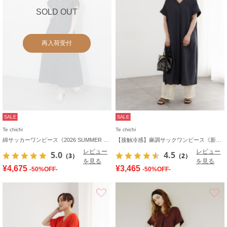
SOLD OUT
再入荷受付
SALE
SALE
Te chichi
Te chichi
綿サッカーワンピース《2026 SUMMER LOOK item》
【接触冷感】麻調サックワンピース《新色追加》
レビュー
レビュー
5.0
4.5
（3）
（2）
を見る
を見る
¥4,675
¥3,465
-50%OFF-
-50%OFF-
お気に入り