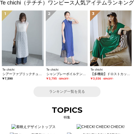
Te chichi（テチチ）ワンピース人気アイテムランキング
1
2
3
Te chichi
Te chichi
Te chichi
シアーファブリックチュニックワンピース
シャンブレーボイルテントマキシワンピース
【多機能】ドロストカットワンピース《2026 SUMMER LOOK item》
￥7,590
￥3,795
￥3,036
-50%OFF-
-60%OFF-
ランキング一覧を見る
TOPICS
特集