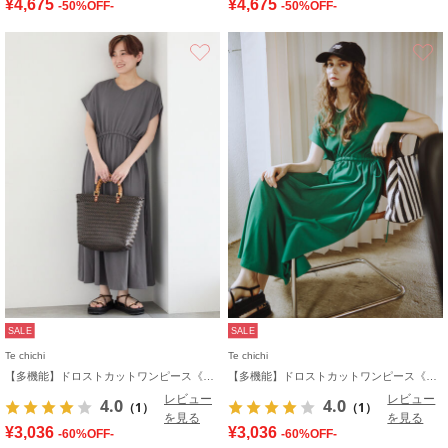
¥4,675
¥4,675
-50%OFF-
-50%OFF-
お気に入り
SALE
SALE
Te chichi
Te chichi
【多機能】ドロストカットワンピース《2026 SUMMER LOOK item》
【多機能】ドロストカットワンピース《2026 SUMMER LOOK item》
レビュー
レビュー
4.0
4.0
（1）
（1）
を見る
を見る
¥3,036
¥3,036
-60%OFF-
-60%OFF-