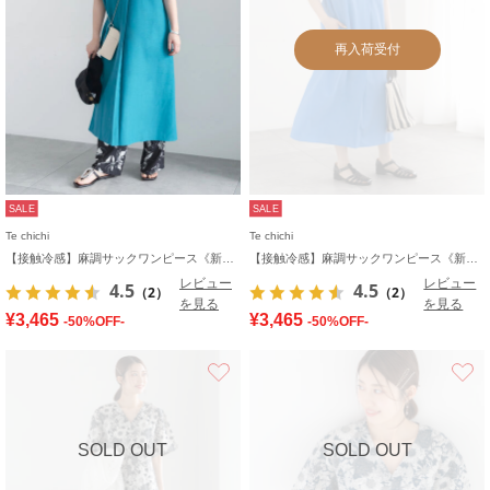
再入荷受付
SALE
SALE
Te chichi
Te chichi
【接触冷感】麻調サックワンピース《新色追加》
【接触冷感】麻調サックワンピース《新色追加》
レビュー
レビュー
4.5
4.5
（2）
（2）
を見る
を見る
¥3,465
¥3,465
-50%OFF-
-50%OFF-
お気に入り
SOLD OUT
SOLD OUT