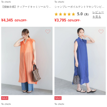
Te chichi
Te chichi
【接触冷感】ティアードキャミソールワンピース
シャンブレーボイルテントマキシワンピース
レビュー
5.0
（3）
を見る
¥4,345
¥3,795
-50%OFF-
-50%OFF-
お気に入り
SALE
SALE
Te chichi
Te chichi