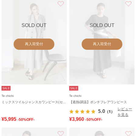
お気に入り
SOLD OUT
SOLD OUT
再入荷受付
再入荷受付
SALE
SALE
Te chichi
Te chichi
ミックスツイルジャンスカワンピース(セットアップ可)《2026 SUMMER LOOK item》
【遮熱/調温】ポンチフレアワンピース
レビュー
5.0
（1）
を見る
¥5,995
¥3,960
-50%OFF-
-50%OFF-
お気に入り