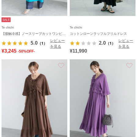
SALE
Te chichi
Te chichi
【接触冷感】ノースリーブカットワンピース
コットンローンラッフルフリルドレス
レビュー
レビュー
5.0
2.0
（1）
（1）
を見る
を見る
¥3,245
¥11,990
-50%OFF-
お気に入り