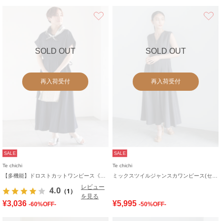
お気に入り
SOLD OUT
SOLD OUT
再入荷受付
再入荷受付
SALE
SALE
Te chichi
Te chichi
【多機能】ドロストカットワンピース《2026 SUMMER LOOK item》
ミックスツイルジャンスカワンピース(セットアップ可)《2026 SUMMER LOOK item》
レビュー
4.0
（1）
を見る
¥3,036
¥5,995
-60%OFF-
-50%OFF-