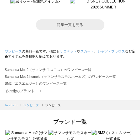
特集一覧を見る
ワンピース
の商品一覧です。他にも
サロペット
や
スカート
、
シャツ・ブラウス
など定
番アイテムを多数取り揃えております。
Samansa Mos2（サマンサ モスモス）のワンピース一覧
Samansa Mos2 home's（サマンサモスモスホームズ）のワンピース一覧
SM2（エスエムツー）のワンピース一覧
TSUHARU by Samansa Mos2（ツハルバイサマンサモスモス）のワンピース一覧
その他のブランド ＋
sm2rhythm（サマンサモスモス リズム）のワンピース一覧
Samansa Mos2 blue（サマンサモスモス ブルー）のワンピース一覧
Te chichi
ワンピース
ワンピース
Samansa Mos2 Lagom（サマンサモスモス ラーゴム）のワンピース一覧
ehka sopo（エヘカソポ）のワンピース一覧
ブランド一覧
sō4ū（ソウフォーユー）のワンピース一覧
Te chichi（テチチ）のワンピース一覧
Te chichi CLASSIC（テチチ クラシック）のワンピース一覧