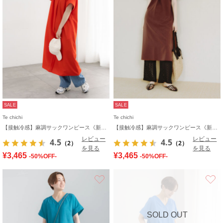
SALE
SALE
Te chichi
Te chichi
【接触冷感】麻調サックワンピース《新色追加》
【接触冷感】麻調サックワンピース《新色追加》
レビュー
レビュー
4.5
4.5
（2）
（2）
を見る
を見る
¥3,465
¥3,465
-50%OFF-
-50%OFF-
お気に入り
SOLD OUT