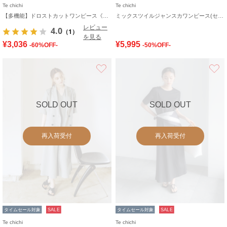
Te chichi
Te chichi
【多機能】ドロストカットワンピース《2026 SUMMER LOOK item》
ミックスツイルジャンスカワンピース(セットアップ可)《2026 SUMMER LOOK item》
レビュー
4.0
（1）
を見る
¥3,036
¥5,995
-60%OFF-
-50%OFF-
お気に入り
SOLD OUT
SOLD OUT
再入荷受付
再入荷受付
タイムセール対象
SALE
タイムセール対象
SALE
Te chichi
Te chichi