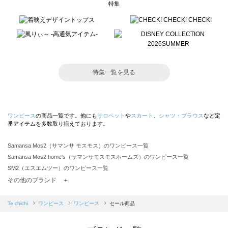
特集
特集一覧を見る
ワンピース
の商品一覧です。他にも
サロペット
や
スカート
、
シャツ・ブラウス
など定
番アイテムを多数取り揃えております。
Samansa Mos2（サマンサ モスモス）のワンピース一覧
Samansa Mos2 home's（サマンサモスモスホームズ）のワンピース一覧
SM2（エスエムツー）のワンピース一覧
TSUHARU by Samansa Mos2（ツハルバイサマンサモスモス）のワンピース一覧
その他のブランド ＋
sm2rhythm（サマンサモスモス リズム）のワンピース一覧
Samansa Mos2 blue（サマンサモスモス ブルー）のワンピース一覧
Te chichi
ワンピース
ワンピース
セール商品
Samansa Mos2 Lagom（サマンサモスモス ラーゴム）のワンピース一覧
ehka sopo（エヘカソポ）のワンピース一覧