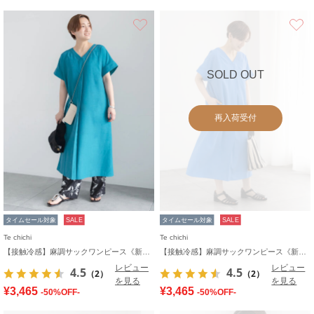
お気に入り
SOLD OUT
再入荷受付
タイムセール対象
SALE
タイムセール対象
SALE
Te chichi
Te chichi
【接触冷感】麻調サックワンピース《新色追加》
【接触冷感】麻調サックワンピース《新色追加》
レビュー
レビュー
4.5
4.5
（2）
（2）
を見る
を見る
¥3,465
¥3,465
-50%OFF-
-50%OFF-