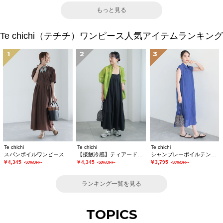
もっと見る
Te chichi（テチチ）ワンピース人気アイテムランキング
1
2
3
Te chichi
Te chichi
Te chichi
スパンボイルワンピース
【接触冷感】ティアードキャミソールワンピース
シャンブレーボイルテントマキシワンピース
￥4,345
￥4,345
￥3,795
-50%OFF-
-50%OFF-
-50%OFF-
ランキング一覧を見る
TOPICS