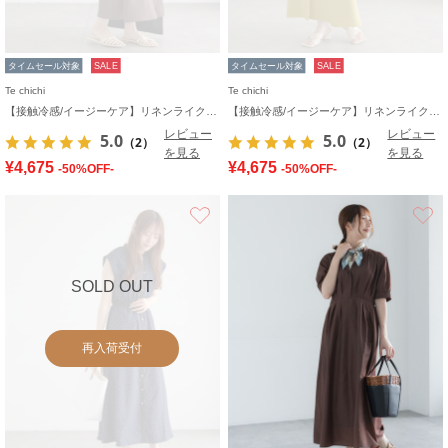
タイムセール対象
SALE
タイムセール対象
SALE
Te chichi
Te chichi
【接触冷感/イージーケア】リネンライクワンピース
【接触冷感/イージーケア】リネンライクワンピース
レビュー
レビュー
5.0
5.0
（2）
（2）
を見る
を見る
¥4,675
¥4,675
-50%OFF-
-50%OFF-
お気に入り
SOLD OUT
再入荷受付