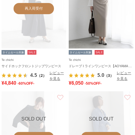
再入荷受付
タイムセール対象
SALE
タイムセール対象
SALE
Te chichi
Te chichi
サイドホックフロントジップワンピース
ドレープ I ラインワンピース【AOYAMA FASHION ASSOCIATION × Té chichi】
レビュー
レビュー
4.5
5.0
（2）
（3）
を見る
を見る
¥4,840
¥6,050
-60%OFF-
-50%OFF-
お気に入り
SOLD OUT
SOLD OUT