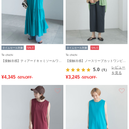
タイムセール対象
SALE
タイムセール対象
SALE
Te chichi
Te chichi
【接触冷感】ティアードキャミソールワンピース
【接触冷感】ノースリーブカットワンピース
レビュー
5.0
（1）
を見る
¥4,345
¥3,245
-50%OFF-
-50%OFF-
お気に入り