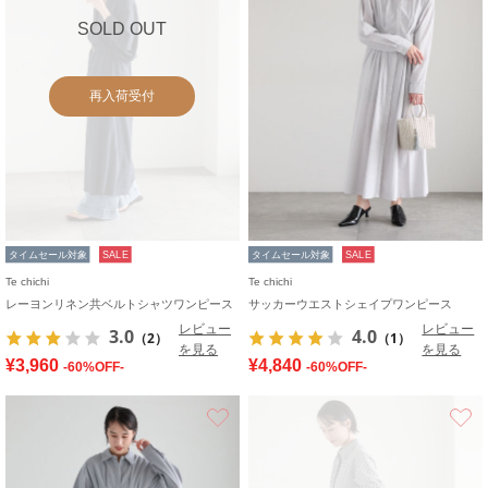
SOLD OUT
再入荷受付
タイムセール対象
SALE
タイムセール対象
SALE
Te chichi
Te chichi
レーヨンリネン共ベルトシャツワンピース
サッカーウエストシェイプワンピース
レビュー
レビュー
3.0
4.0
（2）
（1）
を見る
を見る
¥3,960
¥4,840
-60%OFF-
-60%OFF-
お気に入り