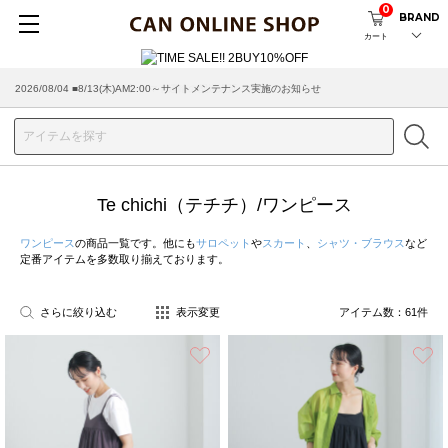
0
BRAND
カート
2026/07/29 ■【お知らせ】ヤマト運輸の配送遅延・停止について
Te chichi（テチチ）/ワンピース
ワンピース
の商品一覧です。他にも
サロペット
や
スカート
、
シャツ・ブラウス
など
定番アイテムを多数取り揃えております。
さらに絞り込む
表示変更
アイテム数：
61
件
お気に入り