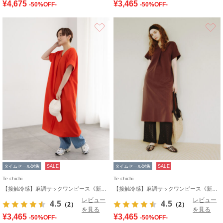
¥4,675
¥3,465
-50%OFF-
-50%OFF-
お気に入り
タイムセール対象
SALE
タイムセール対象
SALE
Te chichi
Te chichi
【接触冷感】麻調サックワンピース《新色追加》
【接触冷感】麻調サックワンピース《新色追加》
レビュー
レビュー
4.5
4.5
（2）
（2）
を見る
を見る
¥3,465
¥3,465
-50%OFF-
-50%OFF-