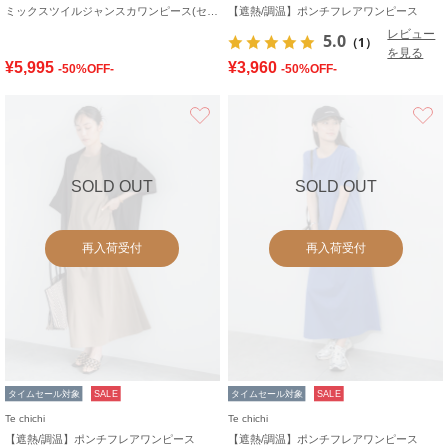
ミックスツイルジャンスカワンピース(セットアップ可)《2026 SUMMER LOOK item》
【遮熱/調温】ポンチフレアワンピース
レビュー
5.0
（1）
を見る
¥5,995
¥3,960
-50%OFF-
-50%OFF-
お気に入り
SOLD OUT
SOLD OUT
再入荷受付
再入荷受付
タイムセール対象
SALE
タイムセール対象
SALE
Te chichi
Te chichi
【遮熱/調温】ポンチフレアワンピース
【遮熱/調温】ポンチフレアワンピース