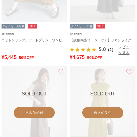
タイムセール対象
SALE
タイムセール対象
SALE
Te chichi
Te chichi
コットンリップルアートプリントワンピース
【接触冷感/イージーケア】リネンライクワンピース
レビュー
5.0
（2）
を見る
¥5,445
¥4,675
-50%OFF-
-50%OFF-
お気に入り
SOLD OUT
SOLD OUT
再入荷受付
再入荷受付