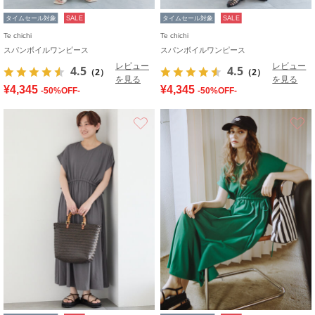
タイムセール対象
SALE
タイムセール対象
SALE
Te chichi
Te chichi
スパンボイルワンピース
スパンボイルワンピース
レビュー
レビュー
4.5
4.5
（2）
（2）
を見る
を見る
¥4,345
¥4,345
-50%OFF-
-50%OFF-
お気に入り