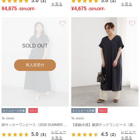
5.0
5.0
（3）
（3）
を見る
を見る
¥4,675
¥4,675
-50%OFF-
-50%OFF-
お気に入り
SOLD OUT
再入荷受付
タイムセール対象
SALE
タイムセール対象
SALE
Te chichi
Te chichi
綿サッカーワンピース《2026 SUMMER LOOK item》
【接触冷感】麻調サックワンピース《新色追加》
レビュー
レビュー
5.0
4.5
（3）
（2）
を見る
を見る