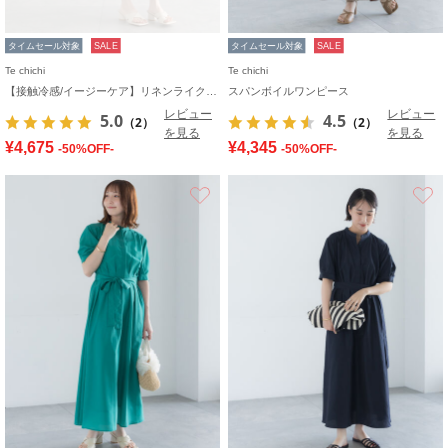
タイムセール対象
SALE
タイムセール対象
SALE
Te chichi
Te chichi
【接触冷感/イージーケア】リネンライクワンピース
スパンボイルワンピース
レビュー
レビュー
5.0
4.5
（2）
（2）
を見る
を見る
¥4,675
¥4,345
-50%OFF-
-50%OFF-
お気に入り