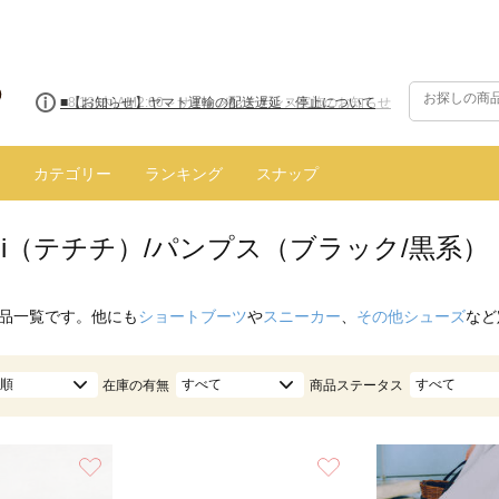
■8/13(木)AM2:00～サイトメンテナンス実施のお知らせ
カテゴリー
ランキング
スナップ
hichi（テチチ）/パンプス（ブラック/黒系）
品一覧です。他にも
ショートブーツ
や
スニーカー
、
その他シューズ
など
順
すべて
すべて
在庫の有無
商品ステータス
お気に入り
お気に入り