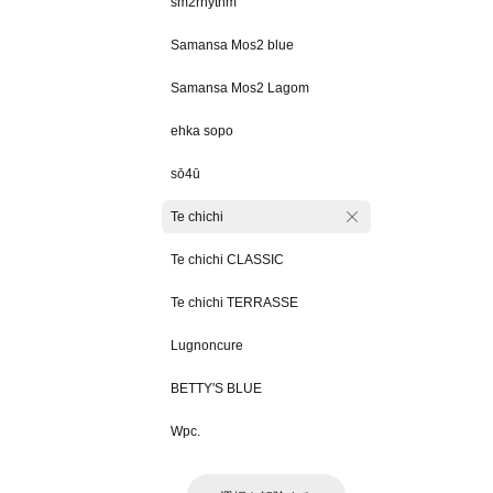
sm2rhythm
Samansa Mos2 blue
Samansa Mos2 Lagom
ehka sopo
sō4ū
Te chichi
Te chichi CLASSIC
Te chichi TERRASSE
Lugnoncure
BETTY'S BLUE
Wpc.