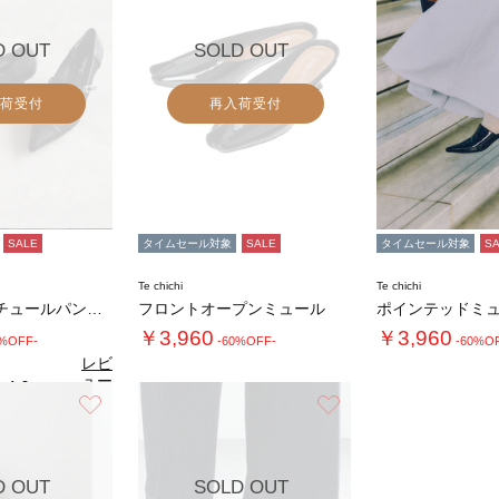
D OUT
SOLD OUT
荷受付
再入荷受付
SALE
タイムセール対象
SALE
タイムセール対象
S
Te chichi
Te chichi
ポインテッドチュールパンプス
フロントオープンミュール
ポインテッドミ
￥3,960
￥3,960
0%OFF-
-60%OFF-
-60%O
レビ
ュー
4.0
（2）
を見
お気に入り
お気に入り
る
D OUT
SOLD OUT