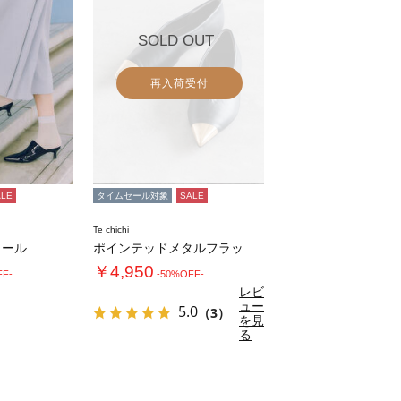
SOLD OUT
再入荷受付
ALE
タイムセール対象
SALE
Te chichi
ュール
ポインテッドメタルフラットシューズ
￥4,950
FF-
-50%OFF-
レビ
ュー
5.0
（3）
を見
る