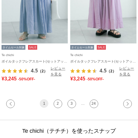
タイムセール対象
SALE
タイムセール対象
SALE
Te chichi
Te chichi
ボイルタックフレアスカート(セットアップ可)
ボイルタックフレアスカート(セットアップ可)
レビュー
レビュー
4.5
4.5
（2）
（2）
を見る
を見る
¥3,245
¥3,245
-50%OFF-
-50%OFF-
1
2
3
…
24
Te chichi（テチチ）を使ったスナップ