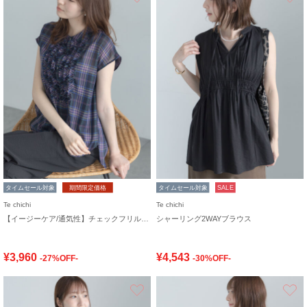
タイムセール対象
期間限定価格
タイムセール対象
SALE
Te chichi
Te chichi
【イージーケア/通気性】チェックフリルフレンチスリーブブラウス
シャーリング2WAYブラウス
¥3,960
¥4,543
-27%OFF-
-30%OFF-
お気に入り