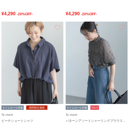
¥4,290
¥4,290
-20%OFF-
-20%OFF-
お気に入り
タイムセール対象
期間限定価格
タイムセール対象
SALE
Te chichi
Te chichi
ピーチショートシャツ
パターンアソートシャーリングブラウス《追加生産》