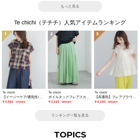
もっと見る
Te chichi（テチチ）人気アイテムランキング
1
2
3
Te chichi
Te chichi
Te chichi
【イージーケア/通気性/マシンウォッシャブル】チェックドロストシャツ
ボイルタックフレアスカート(セットアップ可)
【高通気】フレアブラウス（セットアップ可）
￥3,960
￥3,245
￥4,290
-27%OFF-
-50%OFF-
-20%OFF-
ランキング一覧を見る
TOPICS