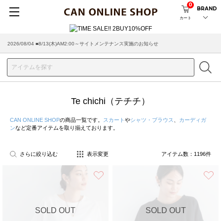
0
BRAND
カート
2026/08/04 ■8/13(木)AM2:00～サイトメンテナンス実施のお知らせ
2026/07/29 ■【お知らせ】ヤマト運輸の配送遅延・停止について
Te chichi（テチチ）
CAN ONLINE SHOP
の商品一覧です。
スカート
や
シャツ・ブラウス
、
カーディガ
ン
など定番アイテムを取り揃えております。
さらに絞り込む
表示変更
アイテム数：
1196
件
お気に入り
SOLD OUT
SOLD OUT