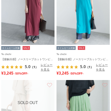
タイムセール対象
SALE
タイムセール対象
SALE
Te chichi
Te chichi
【接触冷感】ノースリーブカットワンピース
【接触冷感】ノースリーブカットワンピース
レビュー
レビュー
5.0
5.0
（1）
（1）
を見る
を見る
¥3,245
¥3,245
-50%OFF-
-50%OFF-
お気に入り
SOLD OUT