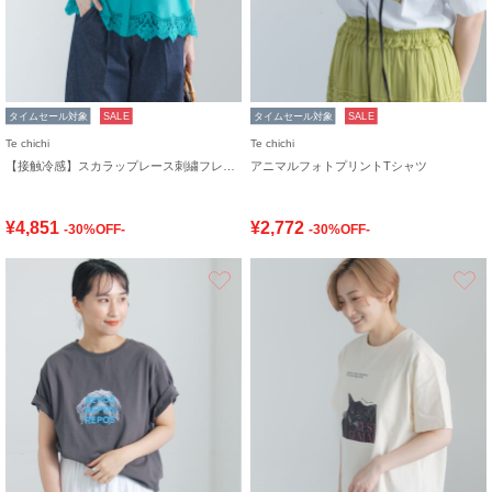
タイムセール対象
SALE
タイムセール対象
SALE
Te chichi
Te chichi
【接触冷感】スカラップレース刺繍フレンチシャツ
アニマルフォトプリントTシャツ
¥4,851
¥2,772
-30%OFF-
-30%OFF-
お気に入り