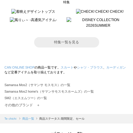
特集
特集一覧を見る
CAN ONLINE SHOP
の商品一覧です。
スカート
や
シャツ・ブラウス
、
カーディガン
など定番アイテムを取り揃えております。
Samansa Mos2（サマンサ モスモス）の一覧
Samansa Mos2 home's（サマンサモスモスホームズ）の一覧
SM2（エスエムツー）の一覧
TSUHARU by Samansa Mos2（ツハルバイサマンサモスモス）の一覧
その他のブランド ＋
sm2rhythm（サマンサモスモス リズム）の一覧
Samansa Mos2 blue（サマンサモスモス ブルー）の一覧
Te chichi
商品一覧
商品ステータス:期間限定、セール
Samansa Mos2 Lagom（サマンサモスモス ラーゴム）の一覧
ehka sopo（エヘカソポ）の一覧