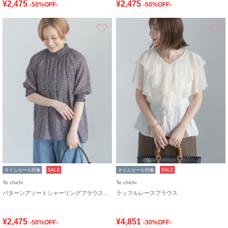
¥2,475
¥2,475
-50%OFF-
-50%OFF-
お気に入り
タイムセール対象
SALE
タイムセール対象
SALE
Te chichi
Te chichi
パターンアソートシャーリングブラウス《追加生産》
ラッフルレースブラウス
¥2,475
¥4,851
-50%OFF-
-30%OFF-