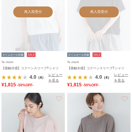
再入荷受付
再入荷受付
タイムセール対象
SALE
タイムセール対象
SALE
Te chichi
Te chichi
【接触冷感】コクーンスリーブTシャツ
【接触冷感】コクーンスリーブTシャツ
レビュー
レビュー
4.0
4.0
（4）
（4）
を見る
を見る
¥1,815
¥1,815
-50%OFF-
-50%OFF-
お気に入り