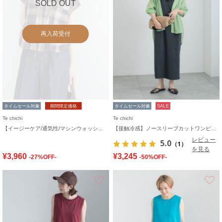
SOLD OUT
再入荷受付
タイムセール対象
期間限定価格
タイムセール対象
SALE
Te chichi
Te chichi
【イージーケア/通気性/マシンウォッシャブル】チェックドロストシャツ
【接触冷感】ノースリーブカットワンピース
レビュー
5.0
（1）
を見る
¥3,960
¥3,245
-27%OFF-
-50%OFF-
お気に入り