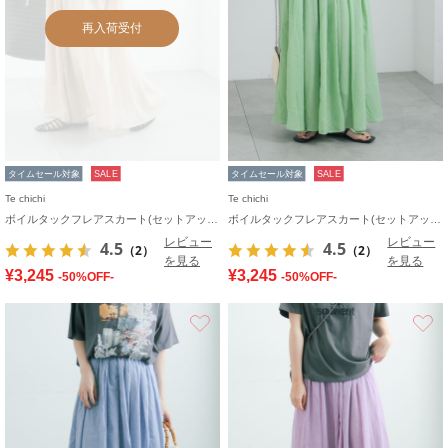
再入荷受付
タイムセール対象
SALE
タイムセール対象
SALE
Te chichi
Te chichi
ボイルタックフレアスカート(セットアップ可)
ボイルタックフレアスカート(セットアップ可)
レビュー
レビュー
4.5
4.5
（2）
（2）
を見る
を見る
¥3,245
¥3,245
-50%OFF-
-50%OFF-
お気に入り