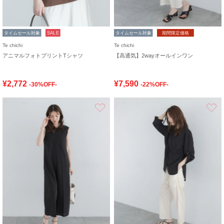
タイムセール対象
SALE
タイムセール対象
期間限定価格
Te chichi
Te chichi
アニマルフォトプリントTシャツ
【高通気】2wayオールインワン
¥2,772
¥7,590
-30%OFF-
-22%OFF-
お気に入り