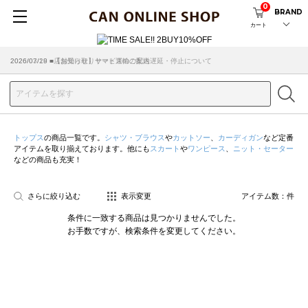
0
BRAND
カート
2026/07/29 ■【お知らせ】ヤマト運輸の配送遅延・停止について
2026/03/18 ■店舗受け取りサービスのご案内
トップス
の商品一覧です。
シャツ・ブラウス
や
カットソー
、
カーディガン
など定番
アイテムを取り揃えております。他にも
スカート
や
ワンピース
、
ニット・セーター
などの商品も充実！
さらに絞り込む
表示変更
アイテム数：
件
条件に一致する商品は見つかりませんでした。
お手数ですが、検索条件を変更してください。