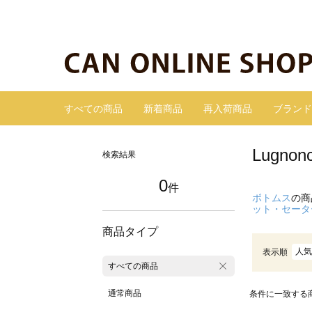
すべての商品
新着商品
再入荷商品
ブランド
Lugn
検索結果
0
件
ボトムス
の商
ット・セータ
商品タイプ
人気
表示順
すべての商品
通常商品
条件に一致する