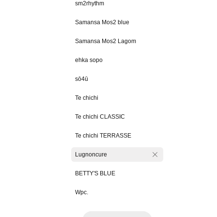
sm2rhythm
Samansa Mos2 blue
Samansa Mos2 Lagom
ehka sopo
sō4ū
Te chichi
Te chichi CLASSIC
Te chichi TERRASSE
Lugnoncure
BETTY'S BLUE
Wpc.