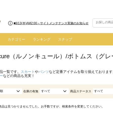
■8/13(木)AM2:00～サイトメンテナンス実施のお知らせ
カテゴリー
ランキング
スナップ
oncure（ルノンキュール）/ボトムス（グ
品一覧です。
スカート
や
パンツ
など定番アイテムを取り揃えております
ー
などの商品も充実！
順
すべて
すべて
在庫の有無
商品ステータス
商品は見つかりませんでした。お手数ですが、検索条件を変更してください。