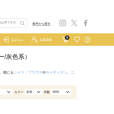
条件から探す
0
ログイン
会員登録
レー/灰色系）
。他にも
シャツ・ブラウス
や
カーディガン
、
ニ
全色
80件
カラー
件数