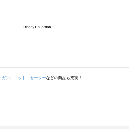
ィガン
、
ニット・セーター
などの商品も充実！