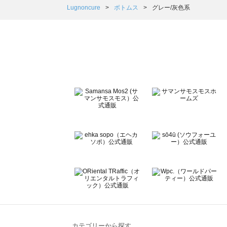
Samansa Mos2 Lagom（サマンサモスモス ラーゴム）
Lugnoncure
ボトムス
グレー/灰色系
ehka sopo（エヘカソポ）のボトムス一覧
sō4ū（ソウフォーユー）のボトムス一覧
Te chichi（テチチ）のボトムス一覧
Te chichi CLASSIC（テチチ クラシック）のボトムス一覧
Te chichi TERRASSE（テチチ テラス）のボトムス一覧
Lugnoncure（ルノンキュール）のボトムス一覧
BETTY'S BLUE（べティーズブルー）のボトムス一覧
Wpc.（ワールドパーティー）のボトムス一覧
カテゴリーから探す