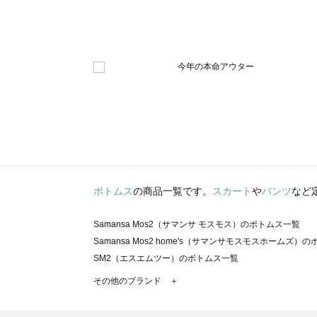
ボトムス
の商品一覧です。
スカート
や
パンツ
など
Samansa Mos2（サマンサ モスモス）のボトムス一覧
Samansa Mos2 home's（サマンサモスモスホームズ）
SM2（エスエムツー）のボトムス一覧
TSUHARU by Samansa Mos2（ツハルバイサマンサ
その他のブランド ＋
sm2rhythm（サマンサモスモス リズム）のボトムス一覧
Samansa Mos2 blue（サマンサモスモス ブルー）のボ