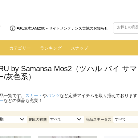
■8/13(木)AM2:00～サイトメンテナンス実施のお知らせ
カテゴリー
ランキング
スナップ
ARU by Samansa Mos2（ツハル バ
ー/灰色系）
品一覧です。
スカート
や
パンツ
など定番アイテムを取り揃えております
ー
などの商品も充実！
順
すべて
すべて
在庫の有無
商品ステータス