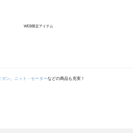
ィガン
、
ニット・セーター
などの商品も充実！