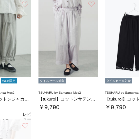
お気に入り
お気に入り
WEB限定
タイムセール対象
タイムセール対象
nsa Mos2
TSUHARU by Samansa Mos2
TSUHARU by Samansa
【tukuroi】コットンジャカード製品染め…
【tukuroi】コットンサテンバテンレース…
￥9,790
￥9,790
レビ
ュー
4.7
（6）
を見
お気に入り
る