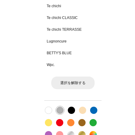
Te chichi
Te chichi CLASSIC
Te chichi TERRASSE
Lugnoncure
BETTY'S BLUE
Wpc.
選択を解除する