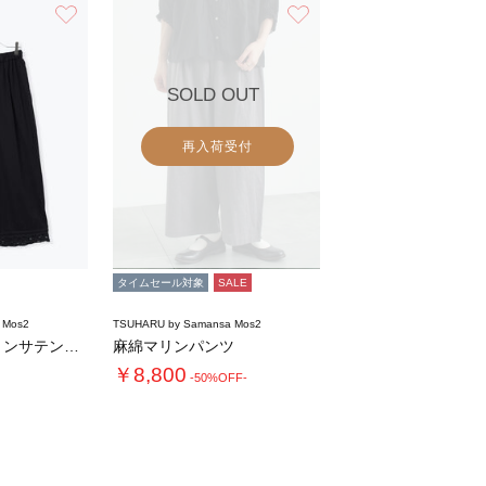
お気に入り
お気に入り
SOLD OUT
再入荷受付
タイムセール対象
SALE
 Mos2
TSUHARU by Samansa Mos2
【tukuroi】コットンサテンバテンレース…
麻綿マリンパンツ
￥8,800
-50%OFF-