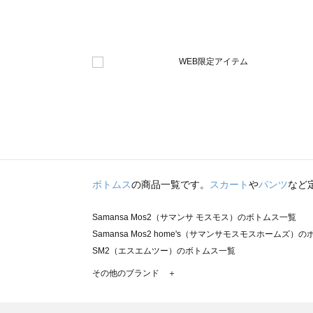
ボトムス
の商品一覧です。
スカート
や
パンツ
など
Samansa Mos2（サマンサ モスモス）のボトムス一覧
Samansa Mos2 home's（サマンサモスモスホームズ）
SM2（エスエムツー）のボトムス一覧
TSUHARU by Samansa Mos2（ツハルバイサマンサ
その他のブランド ＋
sm2rhythm（サマンサモスモス リズム）のボトムス一覧
Samansa Mos2 blue（サマンサモスモス ブルー）のボ