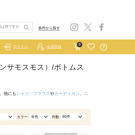
条件から探す
0
ログイン
会員登録
イ サマンサモスモス）/ボトムス
。他にも
シャツ・ブラウス
や
カーディガン
、
ニ
全色
80件
カラー
件数