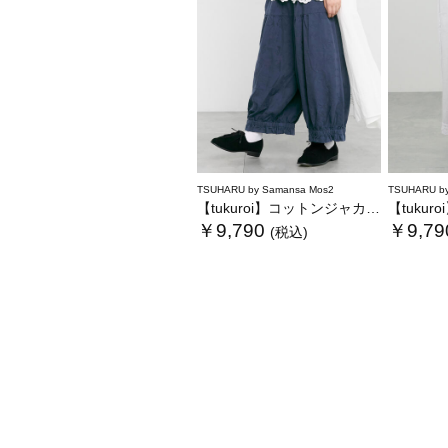
TSUHARU by Samansa Mos2
TSUHARU by
【tukuroi】コットンジャカード製品染め裾フリルパンツ《WEB限定》
【tukuroi
￥9,790
￥9,79
(税込)