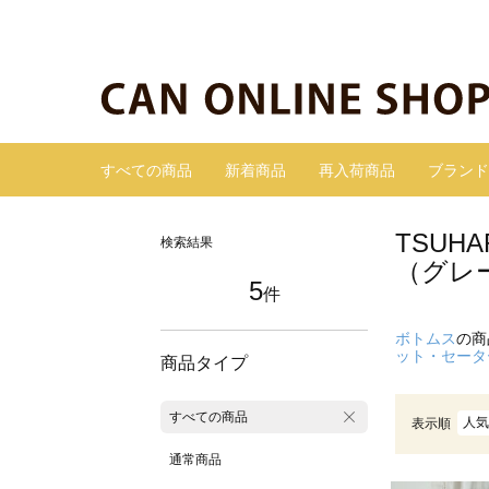
すべての商品
新着商品
再入荷商品
ブランド
TSUH
検索結果
（グレ
5
件
ボトムス
の商
ット・セータ
商品タイプ
すべての商品
人気
表示順
通常商品