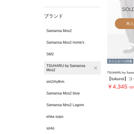
SOL
ブランド
再入
Samansa Mos2
Samansa Mos2 home's
SM2
タイムセール対象
TSUHARU by Samansa
Mos2
TSUHARU by Sama
sm2rhythm
￥4,345
-5
Samansa Mos2 blue
Samansa Mos2 Lagom
ehka sopo
sō4ū