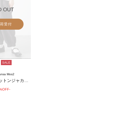
D OUT
荷受付
SALE
nsa Mos2
【tukuroi】コットンジャカード製品染め…
0%OFF-