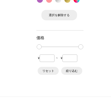
選択を解除する
価格
¥
~
¥
リセット
絞り込む