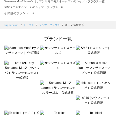
Samansa Mos2 home's（サマンサモスモスホームズ）のシャツ・ブラウス一覧
SM2（エスエムツー）のシャツ・ブラウス一覧
TSUHARU by Samansa Mos2（ツハルバイサマンサモスモス）のシャツ・ブラウス一覧
その他のブランド ＋
sm2rhythm（サマンサモスモス リズム）のシャツ・ブラウス一覧
Samansa Mos2 blue（サマンサモスモス ブルー）のシャツ・ブラウス一覧
Lugnoncure
トップス
シャツ・ブラウス
オレンジ/橙色系
Samansa Mos2 Lagom（サマンサモスモス ラーゴム）のシャツ・ブラウス一覧
ehka sopo（エヘカソポ）のシャツ・ブラウス一覧
ブランド一覧
sō4ū（ソウフォーユー）のシャツ・ブラウス一覧
Te chichi（テチチ）のシャツ・ブラウス一覧
Te chichi CLASSIC（テチチ クラシック）のシャツ・ブラウス一覧
Te chichi TERRASSE（テチチ テラス）のシャツ・ブラウス一覧
Lugnoncure（ルノンキュール）のシャツ・ブラウス一覧
BETTY'S BLUE（べティーズブルー）のシャツ・ブラウス一覧
Wpc.（ワールドパーティー）のシャツ・ブラウス一覧