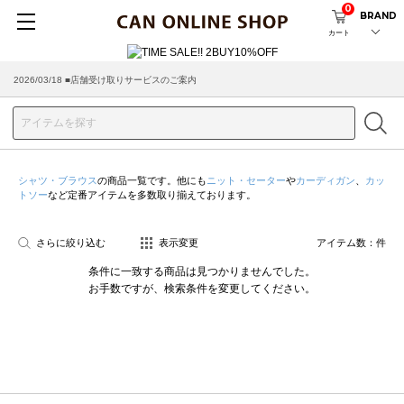
0
BRAND
カート
2026/03/18 ■店舗受け取りサービスのご案内
シャツ・ブラウス
の商品一覧です。他にも
ニット・セーター
や
カーディガン
、
カッ
トソー
など定番アイテムを多数取り揃えております。
さらに絞り込む
表示変更
アイテム数：
件
条件に一致する商品は見つかりませんでした。
お手数ですが、検索条件を変更してください。