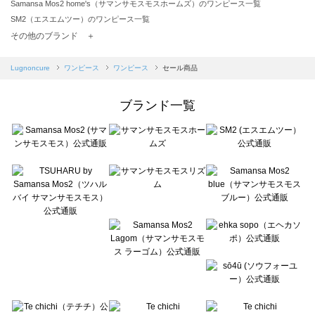
Samansa Mos2 home's（サマンサモスモスホームズ）のワンピース一覧
SM2（エスエムツー）のワンピース一覧
TSUHARU by Samansa Mos2（ツハルバイサマンサモスモス）のワンピース一覧
その他のブランド ＋
sm2rhythm（サマンサモスモス リズム）のワンピース一覧
Samansa Mos2 blue（サマンサモスモス ブルー）のワンピース一覧
Lugnoncure
ワンピース
ワンピース
セール商品
Samansa Mos2 Lagom（サマンサモスモス ラーゴム）のワンピース一覧
ehka sopo（エヘカソポ）のワンピース一覧
ブランド一覧
sō4ū（ソウフォーユー）のワンピース一覧
Te chichi（テチチ）のワンピース一覧
Te chichi CLASSIC（テチチ クラシック）のワンピース一覧
Te chichi TERRASSE（テチチ テラス）のワンピース一覧
Lugnoncure（ルノンキュール）のワンピース一覧
BETTY'S BLUE（べティーズブルー）のワンピース一覧
Wpc.（ワールドパーティー）のワンピース一覧