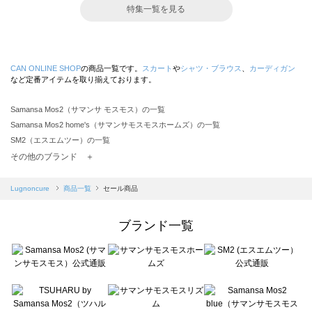
特集一覧を見る
CAN ONLINE SHOP
の商品一覧です。
スカート
や
シャツ・ブラウス
、
カーディガン
など定番アイテムを取り揃えております。
Samansa Mos2（サマンサ モスモス）の一覧
Samansa Mos2 home's（サマンサモスモスホームズ）の一覧
SM2（エスエムツー）の一覧
TSUHARU by Samansa Mos2（ツハルバイサマンサモスモス）の一覧
その他のブランド ＋
sm2rhythm（サマンサモスモス リズム）の一覧
Samansa Mos2 blue（サマンサモスモス ブルー）の一覧
Lugnoncure
商品一覧
セール商品
Samansa Mos2 Lagom（サマンサモスモス ラーゴム）の一覧
ehka sopo（エヘカソポ）の一覧
ブランド一覧
sō4ū（ソウフォーユー）の一覧
Te chichi（テチチ）の一覧
Te chichi CLASSIC（テチチ クラシック）の一覧
Te chichi TERRASSE（テチチ テラス）の一覧
Lugnoncure（ルノンキュール）の一覧
BETTY'S BLUE（べティーズブルー）の一覧