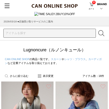
0
BRAND
カート
2026/03/18 ■店舗受け取りサービスのご案内
Lugnoncure（ルノンキュール）
CAN ONLINE SHOP
の商品一覧です。
スカート
や
シャツ・ブラウス
、
カーディガ
ン
など定番アイテムを取り揃えております。
さらに絞り込む
表示変更
アイテム数：
18
件
お気に入り