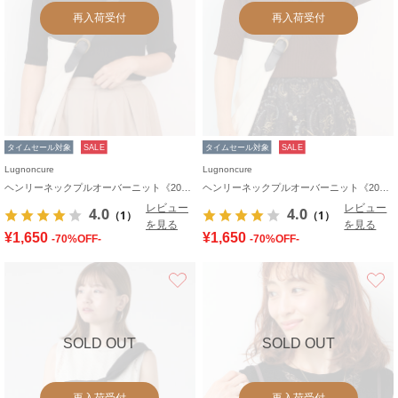
再入荷受付
再入荷受付
タイムセール対象
SALE
タイムセール対象
SALE
Lugnoncure
Lugnoncure
ヘンリーネックプルオーバーニット《2025autumn catalog item》
ヘンリーネックプルオーバーニット《2025autumn catalog item》
レビュー
レビュー
4.0
4.0
（1）
（1）
を見る
を見る
¥1,650
¥1,650
-70%OFF-
-70%OFF-
お気に入り
SOLD OUT
SOLD OUT
再入荷受付
再入荷受付