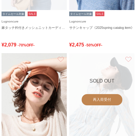
タイムセール対象
SALE
タイムセール対象
SALE
Lugnoncure
Lugnoncure
麻タッチ衿付きメッシュニットカーディガン
サテンキャップ《2025spring catalog item》
¥2,079
¥2,475
-70%OFF-
-50%OFF-
お気に入り
SOLD OUT
再入荷受付