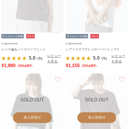
タイムセール対象
SALE
タイムセール対象
SALE
Lugnoncure
Lugnoncure
レース編みノースリーブニット
シアースラブテレコオーバートップス
レビュー
レビュー
5.0
5.0
（1）
（1）
を見る
を見る
¥1,980
¥1,155
-70%OFF-
-70%OFF-
お気に入り
SOLD OUT
SOLD OUT
再入荷受付
再入荷受付