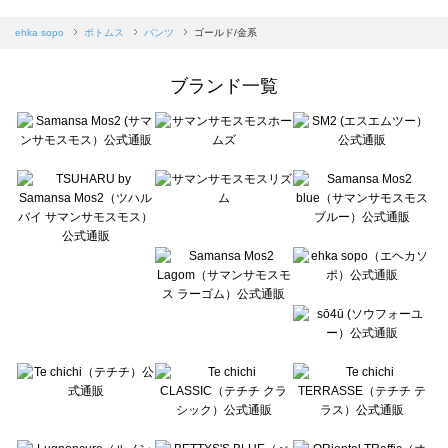
sm2rhythm（サマンサモスモス リズム）のパンツ一覧
Samansa Mos2 blue（サマンサモスモス ブルー）のパンツ一覧
ehka sopo
ボトムス
パンツ
ゴールド/金系
Samansa Mos2 Lagom（サマンサモスモス ラーゴム）のパンツ一覧
ehka sopo（エヘカソポ）のパンツ一覧
ブランド一覧
sō4ū（ソウフォーユー）のパンツ一覧
Te chichi（テチチ）のパンツ一覧
Te chichi CLASSIC（テチチ クラシック）のパンツ一覧
Te chichi TERRASSE（テチチ テラス）のパンツ一覧
Lugnoncure（ルノンキュール）のパンツ一覧
BETTY'S BLUE（べティーズブルー）のパンツ一覧
Wpc.（ワールドパーティー）のパンツ一覧