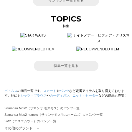
ランキング一覧を見る
TOPICS
特集
特集一覧を見る
ボトムス
の商品一覧です。
スカート
や
パンツ
など定番アイテムを取り揃えておりま
す。他にも
シャツ・ブラウス
や
カーディガン
、
ニット・セーター
などの商品も充実！
Samansa Mos2（サマンサ モスモス）のパンツ一覧
Samansa Mos2 home's（サマンサモスモスホームズ）のパンツ一覧
SM2（エスエムツー）のパンツ一覧
TSUHARU by Samansa Mos2（ツハルバイサマンサモスモス）のパンツ一覧
その他のブランド ＋