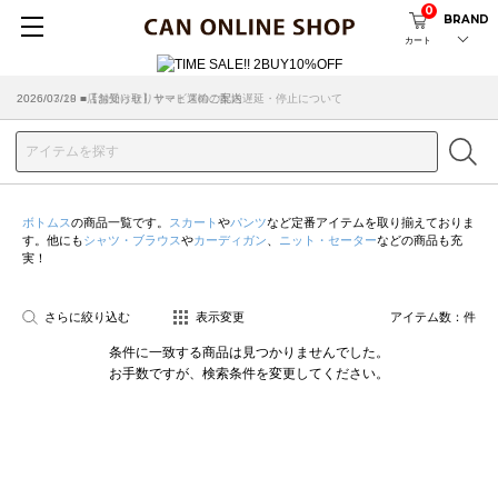
0
BRAND
カート
2026/07/29 ■【お知らせ】ヤマト運輸の配送遅延・停止について
2026/03/18 ■店舗受け取りサービスのご案内
ボトムス
の商品一覧です。
スカート
や
パンツ
など定番アイテムを取り揃えておりま
す。他にも
シャツ・ブラウス
や
カーディガン
、
ニット・セーター
などの商品も充
実！
さらに絞り込む
表示変更
アイテム数：
件
条件に一致する商品は見つかりませんでした。
お手数ですが、検索条件を変更してください。