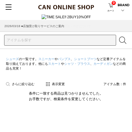
0
BRAND
カート
2026/03/18 ■店舗受け取りサービスのご案内
シューズ
の一覧です。
スニーカー
や
パンプス
、
ショートブーツ
など定番アイテムを
取り揃えております。他にも
スカート
や
シャツ・ブラウス
、
カーディガン
などの商
品も充実！
さらに絞り込む
表示変更
アイテム数：
件
条件に一致する商品は見つかりませんでした。
お手数ですが、検索条件を変更してください。