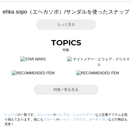
ehka sopo（エヘカソポ）/サンダルを使ったスナップ
もっと見る
TOPICS
特集
特集一覧を見る
シューズ
の一覧です。
スニーカー
や
パンプス
、
ショートブーツ
など定番アイテムを取
り揃えております。他にも
スカート
や
シャツ・ブラウス
、
カーディガン
などの商品も
充実！