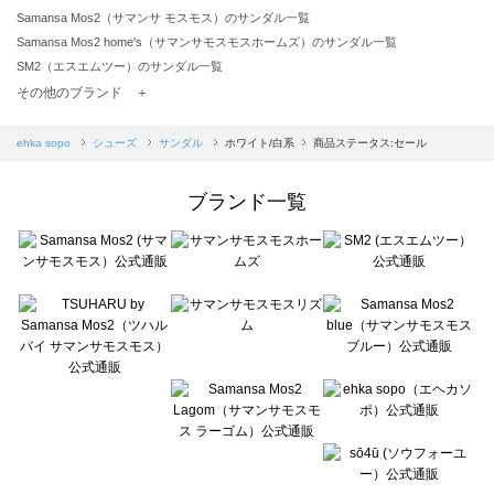
Samansa Mos2（サマンサ モスモス）のサンダル一覧
Samansa Mos2 home's（サマンサモスモスホームズ）のサンダル一覧
SM2（エスエムツー）のサンダル一覧
TSUHARU by Samansa Mos2（ツハルバイサマンサモスモス）のサンダル一覧
その他のブランド ＋
sm2rhythm（サマンサモスモス リズム）のサンダル一覧
Samansa Mos2 blue（サマンサモスモス ブルー）のサンダル一覧
ehka sopo
シューズ
サンダル
ホワイト/白系
商品ステータス:セール
Samansa Mos2 Lagom（サマンサモスモス ラーゴム）のサンダル一覧
ehka sopo（エヘカソポ）のサンダル一覧
ブランド一覧
sō4ū（ソウフォーユー）のサンダル一覧
Te chichi（テチチ）のサンダル一覧
Te chichi CLASSIC（テチチ クラシック）のサンダル一覧
Te chichi TERRASSE（テチチ テラス）のサンダル一覧
Lugnoncure（ルノンキュール）のサンダル一覧
BETTY'S BLUE（べティーズブルー）のサンダル一覧
Wpc.（ワールドパーティー）のサンダル一覧