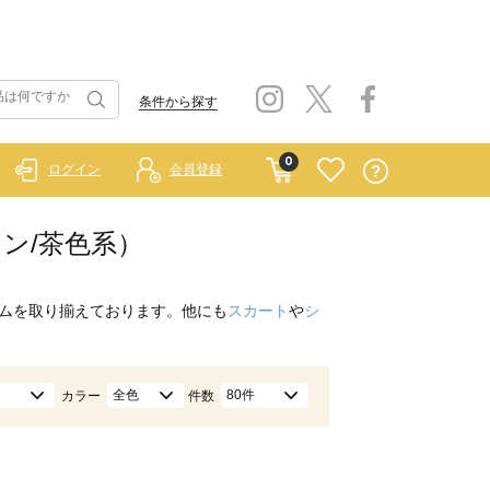
条件から探す
0
ログイン
会員登録
ウン/茶色系）
ムを取り揃えております。他にも
スカート
や
シ
全色
80件
カラー
件数