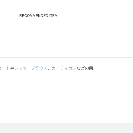
カート
や
シャツ・ブラウス
、
カーディガン
などの商