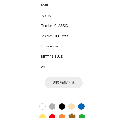
sō4ū
Te chichi
Te chichi CLASSIC
Te chichi TERRASSE
Lugnoncure
BETTY'S BLUE
Wpc.
選択を解除する