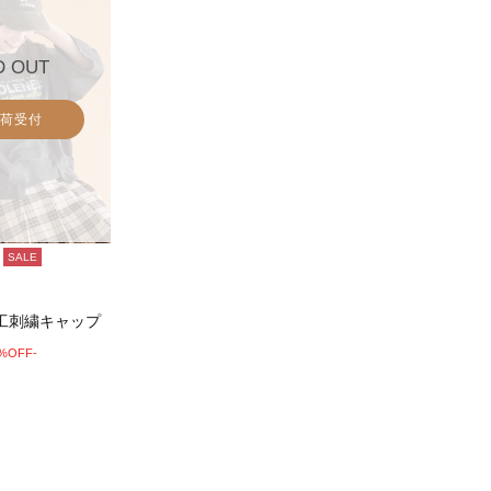
D OUT
荷受付
SALE
工刺繍キャップ
0%OFF-