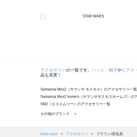
アクセサリー
の一覧です。
ハット・帽子
や
ピアス
品も充実！
Samansa Mos2（サマンサ モスモス）のアクセサリー一覧
Samansa Mos2 home's（サマンサモスモスホームズ
SM2（エスエムツー）のアクセサリー一覧
TSUHARU by Samansa Mos2（ツハルバイサマン
その他のブランド ＋
sm2rhythm（サマンサモスモス リズム）のアクセサリー
Samansa Mos2 blue（サマンサモスモス ブルー）のア
Samansa Mos2 Lagom（サマンサモスモス ラーゴム
ehka sopo
アクセサリー
ブラウン/茶色系