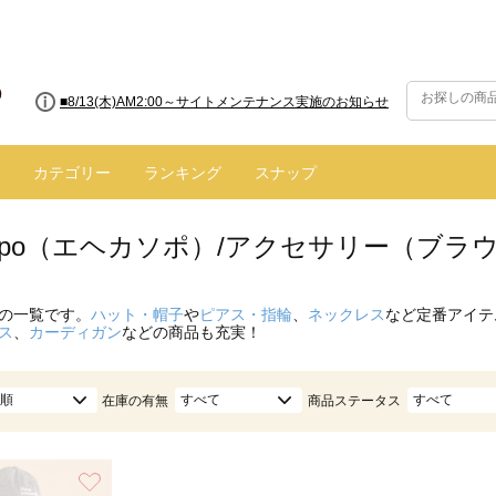
■8/13(木)AM2:00～サイトメンテナンス実施のお知らせ
■【お知らせ】ヤマト運輸の配送遅延・停止について
カテゴリー
ランキング
スナップ
 sopo（エヘカソポ）/アクセサリー（ブラ
の一覧です。
ハット・帽子
や
ピアス・指輪
、
ネックレス
など定番アイテ
ス
、
カーディガン
などの商品も充実！
順
すべて
すべて
在庫の有無
商品ステータス
お気に入り