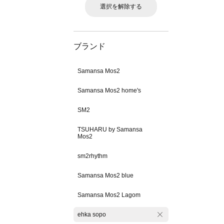
選択を解除する
ブランド
Samansa Mos2
Samansa Mos2 home's
SM2
TSUHARU by Samansa
Mos2
sm2rhythm
Samansa Mos2 blue
Samansa Mos2 Lagom
ehka sopo