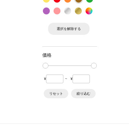
選択を解除する
価格
¥
~
¥
リセット
絞り込む