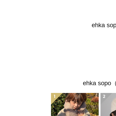
ehka
ehka s
1
2