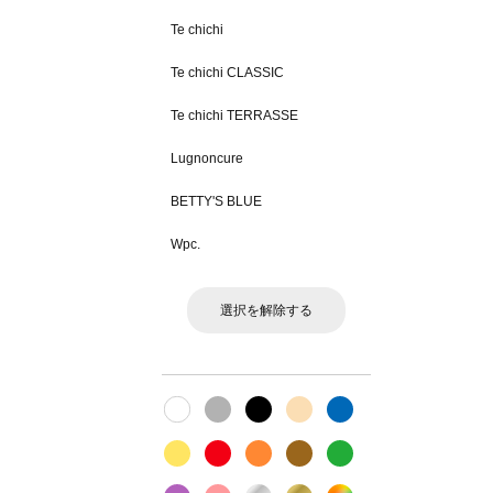
Te chichi
Te chichi CLASSIC
Te chichi TERRASSE
Lugnoncure
BETTY'S BLUE
Wpc.
選択を解除する