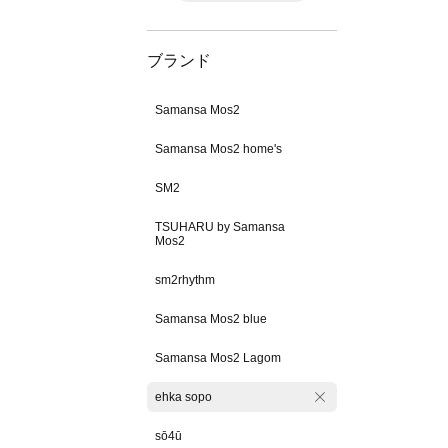
ブランド
Samansa Mos2
Samansa Mos2 home's
SM2
TSUHARU by Samansa
Mos2
sm2rhythm
Samansa Mos2 blue
Samansa Mos2 Lagom
ehka sopo
sō4ū