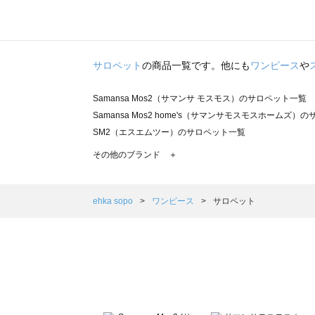
サロペット
の商品一覧です。他にも
ワンピース
や
Samansa Mos2（サマンサ モスモス）のサロペット一覧
Samansa Mos2 home's（サマンサモスモスホームズ）
SM2（エスエムツー）のサロペット一覧
TSUHARU by Samansa Mos2（ツハルバイサマンサ
その他のブランド ＋
sm2rhythm（サマンサモスモス リズム）のサロペット一覧
Samansa Mos2 blue（サマンサモスモス ブルー）のサ
Samansa Mos2 Lagom（サマンサモスモス ラーゴム
ehka sopo
ワンピース
サロペット
ehka sopo（エヘカソポ）のサロペット一覧
sō4ū（ソウフォーユー）のサロペット一覧
Te chichi（テチチ）のサロペット一覧
Te chichi CLASSIC（テチチ クラシック）のサロペット一
Te chichi TERRASSE（テチチ テラス）のサロペット一覧
Lugnoncure（ルノンキュール）のサロペット一覧