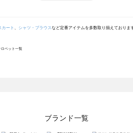
スカート
、
シャツ・ブラウス
など定番アイテムを多数取り揃えておりま
のサロペット一覧
モスモス）のサロペット一覧
ロペット一覧
）のサロペット一覧
覧
ブランド一覧