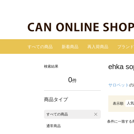
すべての商品
新着商品
再入荷商品
ブランド
ehka
検索結果
0
件
サロペット
の
商品タイプ
人気
表示順
すべての商品
条件に一致する
通常商品