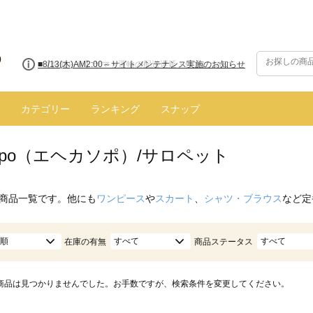
■8/13(木)AM2:00～サイトメンテナンス実施のお知らせ
カテゴリー
ランキング
スナップ
 sopo（エヘカソポ）/サロペット
商品一覧です。他にも
ワンピース
や
スカート
、
シャツ・ブラウス
など定
順
すべて
すべて
在庫の有無
商品ステータス
商品は見つかりませんでした。お手数ですが、検索条件を変更してください。