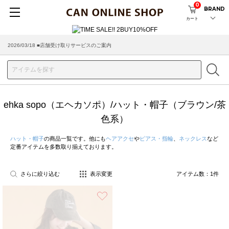
0
BRAND
カート
2026/03/18 ■店舗受け取りサービスのご案内
ehka sopo（エヘカソポ）/ハット・帽子（ブラウン/茶
色系）
ハット・帽子
の商品一覧です。他にも
ヘアアクセ
や
ピアス・指輪
、
ネックレス
など
定番アイテムを多数取り揃えております。
さらに絞り込む
表示変更
アイテム数：
1
件
お気に入り