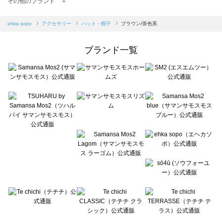
その他のブランド ＋
sm2rhythm（サマンサモスモス リズム）のハット・帽子一覧
Samansa Mos2 blue（サマンサモスモス ブルー）のハット・帽子一覧
ehka sopo
アクセサリー
ハット・帽子
ブラウン/茶色系
Samansa Mos2 Lagom（サマンサモスモス ラーゴム）のハット・帽子一覧
ehka sopo（エヘカソポ）のハット・帽子一覧
ブランド一覧
sō4ū（ソウフォーユー）のハット・帽子一覧
Te chichi（テチチ）のハット・帽子一覧
Te chichi CLASSIC（テチチ クラシック）のハット・帽子一覧
Te chichi TERRASSE（テチチ テラス）のハット・帽子一覧
Lugnoncure（ルノンキュール）のハット・帽子一覧
BETTY'S BLUE（べティーズブルー）のハット・帽子一覧
Wpc.（ワールドパーティー）のハット・帽子一覧