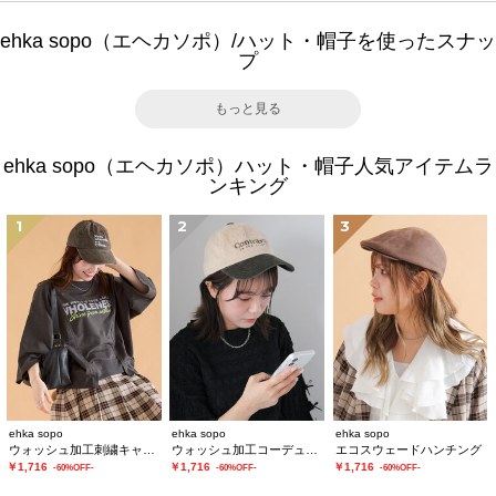
ehka sopo（エヘカソポ）/ハット・帽子を使ったスナッ
プ
もっと見る
ehka sopo（エヘカソポ）ハット・帽子人気アイテムラ
ンキング
1
2
3
ehka sopo
ehka sopo
ehka sopo
ウォッシュ加工刺繍キャップ
ウォッシュ加工コーデュロイキャップ
エコスウェードハンチング
￥1,716
￥1,716
￥1,716
-60%OFF-
-60%OFF-
-60%OFF-