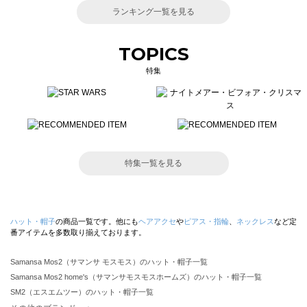
ランキング一覧を見る
TOPICS
特集
特集一覧を見る
ハット・帽子
の商品一覧です。他にも
ヘアアクセ
や
ピアス・指輪
、
ネックレス
など定
番アイテムを多数取り揃えております。
Samansa Mos2（サマンサ モスモス）のハット・帽子一覧
Samansa Mos2 home's（サマンサモスモスホームズ）のハット・帽子一覧
SM2（エスエムツー）のハット・帽子一覧
TSUHARU by Samansa Mos2（ツハルバイサマンサモスモス）のハット・帽子一覧