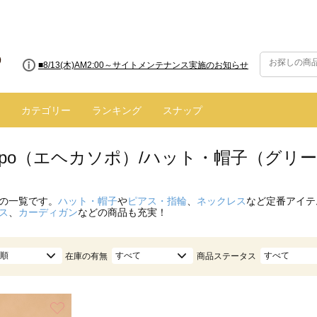
■8/13(木)AM2:00～サイトメンテナンス実施のお知らせ
カテゴリー
ランキング
スナップ
 sopo（エヘカソポ）/ハット・帽子（グリ
の一覧です。
ハット・帽子
や
ピアス・指輪
、
ネックレス
など定番アイテ
ス
、
カーディガン
などの商品も充実！
順
すべて
すべて
在庫の有無
商品ステータス
お気に入り