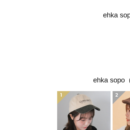
ehka
ehka 
1
2