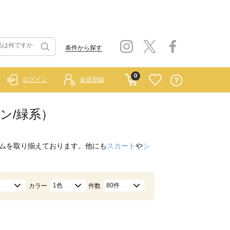
条件から探す
0
ログイン
会員登録
ーン/緑系）
ムを取り揃えております。他にも
スカート
や
シ
1色
80件
カラー
件数