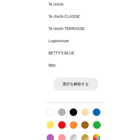
Te chichi
Te chichi CLASSIC
Te chichi TERRASSE
Lugnoncure
BETTY'S BLUE
Wpc.
選択を解除する