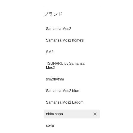
ブランド
Samansa Mos2
Samansa Mos2 home's
SM2
TSUHARU by Samansa
Mos2
sm2rhythm
Samansa Mos2 blue
Samansa Mos2 Lagom
ehka sopo
sō4ū