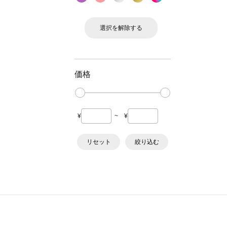
選択を解除する
価格
¥
~
¥
リセット
絞り込む