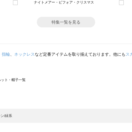
特集一覧を見る
・指輪
、
ネックレス
など定番アイテムを取り揃えております。他にも
ス
）のハット・帽子一覧
サモスモス）のハット・帽子一覧
一覧
ット・帽子一覧
）のハット・帽子一覧
ン/緑系