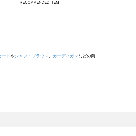
カート
や
シャツ・ブラウス
、
カーディガン
などの商