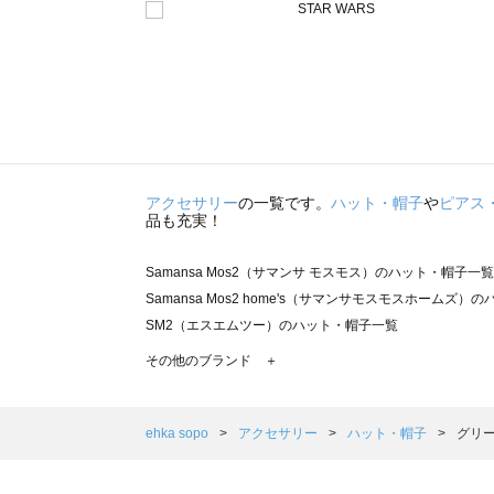
アクセサリー
の一覧です。
ハット・帽子
や
ピアス
品も充実！
Samansa Mos2（サマンサ モスモス）のハット・帽子一覧
Samansa Mos2 home's（サマンサモスモスホームズ
SM2（エスエムツー）のハット・帽子一覧
TSUHARU by Samansa Mos2（ツハルバイサマン
その他のブランド ＋
sm2rhythm（サマンサモスモス リズム）のハット・帽子
Samansa Mos2 blue（サマンサモスモス ブルー）のハ
Samansa Mos2 Lagom（サマンサモスモス ラーゴム
ehka sopo
アクセサリー
ハット・帽子
グリー
ehka sopo（エヘカソポ）のハット・帽子一覧
sō4ū（ソウフォーユー）のハット・帽子一覧