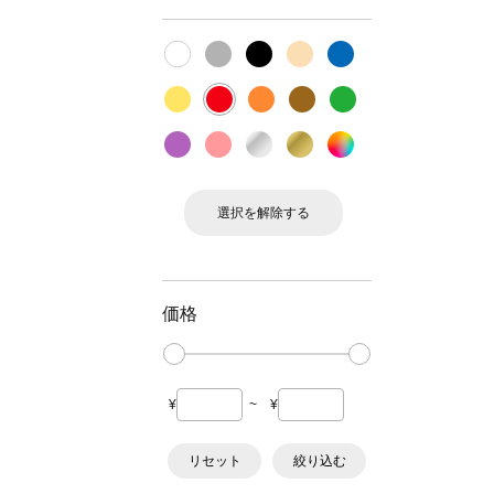
選択を解除する
価格
¥
~
¥
リセット
絞り込む