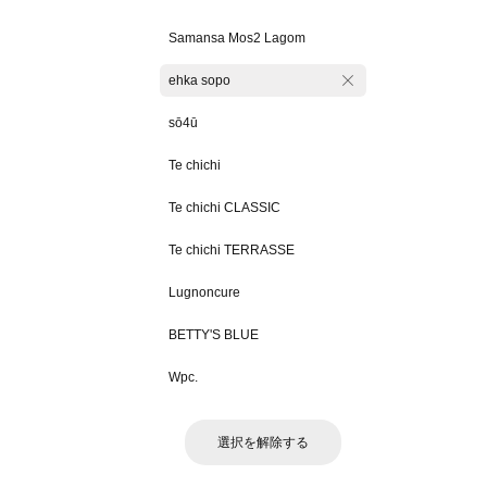
Samansa Mos2 Lagom
ehka sopo
sō4ū
Te chichi
Te chichi CLASSIC
Te chichi TERRASSE
Lugnoncure
BETTY'S BLUE
Wpc.
選択を解除する