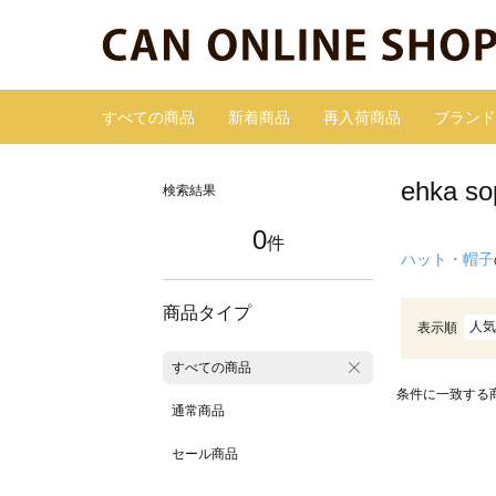
すべての商品
新着商品
再入荷商品
ブランド
ehka
検索結果
0
件
ハット・帽子
商品タイプ
人気
表示順
すべての商品
条件に一致する
通常商品
セール商品