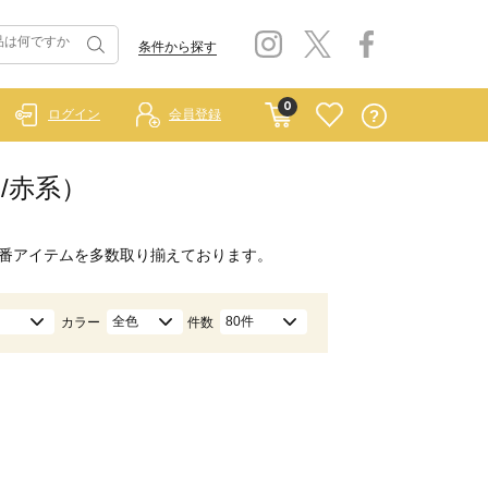
条件から探す
0
ログイン
会員登録
ド/赤系）
番アイテムを多数取り揃えております。
全色
80件
カラー
件数