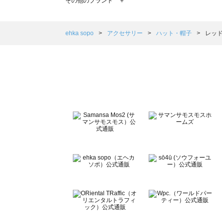
その他のブランド ＋
sm2rhythm（サマンサモスモス リズム）のハット・帽子
Samansa Mos2 blue（サマンサモスモス ブルー）のハ
Samansa Mos2 Lagom（サマンサモスモス ラーゴム
ehka sopo
アクセサリー
ハット・帽子
レッド
ehka sopo（エヘカソポ）のハット・帽子一覧
sō4ū（ソウフォーユー）のハット・帽子一覧
Te chichi（テチチ）のハット・帽子一覧
Te chichi CLASSIC（テチチ クラシック）のハット・帽子
Te chichi TERRASSE（テチチ テラス）のハット・帽子一
Lugnoncure（ルノンキュール）のハット・帽子一覧
BETTY'S BLUE（べティーズブルー）のハット・帽子一覧
Wpc.（ワールドパーティー）のハット・帽子一覧