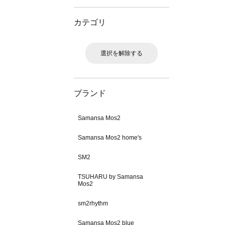
カテゴリ
選択を解除する
ブランド
Samansa Mos2
Samansa Mos2 home's
SM2
TSUHARU by Samansa
Mos2
sm2rhythm
Samansa Mos2 blue