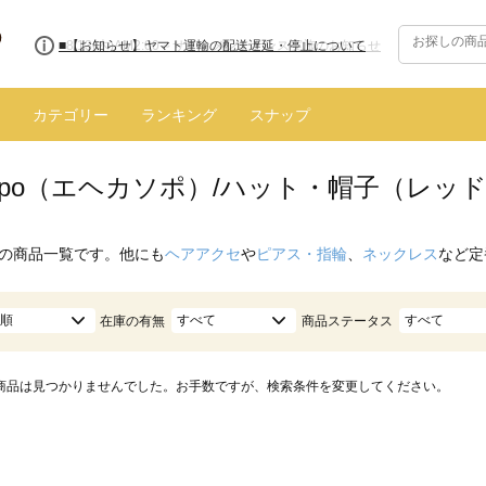
■8/13(木)AM2:00～サイトメンテナンス実施のお知らせ
カテゴリー
ランキング
スナップ
 sopo（エヘカソポ）/ハット・帽子（レッ
の商品一覧です。他にも
ヘアアクセ
や
ピアス・指輪
、
ネックレス
など定
順
すべて
すべて
在庫の有無
商品ステータス
商品は見つかりませんでした。お手数ですが、検索条件を変更してください。