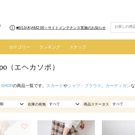
■【お知らせ】ヤマト運輸の配送遅延・停止について
カテゴリー
ランキング
スナップ
 sopo（エヘカソポ）
 SHOP
の商品一覧です。
スカート
や
シャツ・ブラウス
、
カーディガン
な
順
すべて
すべて
在庫の有無
商品ステータス
お気に入り
お気に入り