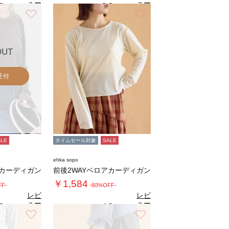
ュー
ュー
3
3.3
（3）
（3）
を見
を見
お気に入り
お気に入り
る
る
OUT
受付
ALE
タイムセール対象
SALE
ehka sopo
アカーディガン
前後2WAYベロアカーディガン
￥1,584
FF-
-60%OFF-
レビ
レビ
ュー
ュー
3
4.3
（4）
（4）
を見
を見
お気に入り
お気に入り
る
る