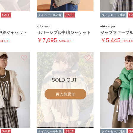
SALE
タイムセール対象
SALE
タイムセール対象
S
ehka sopo
ehka sopo
中綿ジャケット
リバーシブル中綿ジャケット
ジップファーブ
￥7,095
￥5,445
0%OFF-
-50%OFF-
-50%O
お気に入り
お気に入り
SOLD OUT
再入荷受付
SALE
タイムセール対象
SALE
タイムセール対象
S