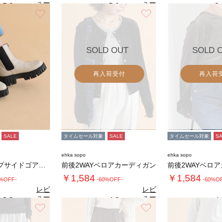
ュー
ュー
5.0
5.0
3.
（1）
（1）
を見
を見
お気に入り
お気に入り
る
る
SOLD OUT
SOLD 
再入荷受付
再入荷
SALE
タイムセール対象
SALE
タイムセール対象
S
ehka sopo
ehka sopo
フロントジップサイドゴアブーツ
前後2WAYベロアカーディガン
前後2WAYベロ
￥1,584
￥1,584
0%OFF-
-60%OFF-
-60%O
レビ
レビ
ュー
ュー
3.3
4.3
4.
（3）
（4）
を見
を見
お気に入り
お気に入り
る
る