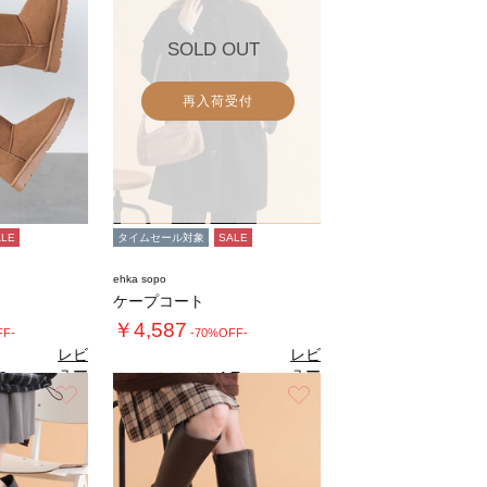
SOLD OUT
再入荷受付
ALE
タイムセール対象
SALE
ehka sopo
ケープコート
￥4,587
FF-
-70%OFF-
レビ
レビ
ュー
ュー
8
4.7
（6）
（3）
を見
を見
お気に入り
お気に入り
る
る