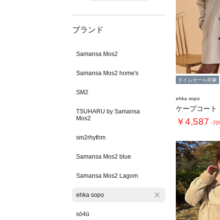
ブランド
Samansa Mos2
Samansa Mos2 home's
タイムセール対象
SM2
ehka sopo
ケープコート
TSUHARU by Samansa
Mos2
￥4,587
-7
sm2rhythm
Samansa Mos2 blue
Samansa Mos2 Lagom
ehka sopo
sō4ū