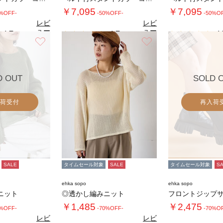
￥7,095
￥7,095
0%OFF-
-50%OFF-
-50%O
レビ
レビ
ュー
ュー
4.7
4.7
4.
（3）
（3）
を見
を見
お気に入り
お気に入り
る
る
D OUT
SOLD 
荷受付
再入荷
SALE
タイムセール対象
SALE
タイムセール対象
S
ehka sopo
ehka sopo
ニット
◎透かし編みニット
￥1,485
￥2,475
0%OFF-
-70%OFF-
-70%O
レビ
レビ