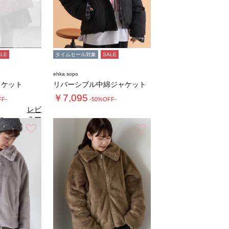
ALE
タイムセール対象
SALE
ehka sopo
ャケット
リバーシブル中綿ジャケット
￥7,095
FF-
-50%OFF-
レビ
ュー
6
（9）
を見
お気に入り
お気に入り
る