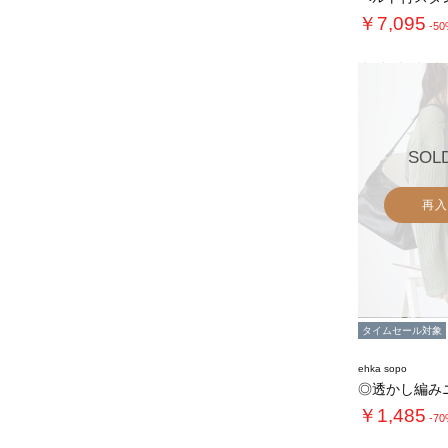
￥7,095
-5
SOL
再入
タイムセール対象
ehka sopo
◎透かし編み
￥1,485
-7