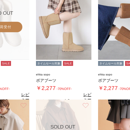
D OUT
荷受付
SALE
タイムセール対象
SALE
タイムセール対象
S
ehka sopo
ehka sopo
ボアブーツ
ボアブーツ
￥2,277
￥2,277
0%OFF-
-70%OFF-
-70%O
レビ
レビ
ュー
ュー
4.8
4.8
4.
（6）
（6）
を見
を見
お気に入り
お気に入り
る
る
SOLD OUT