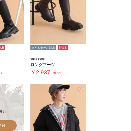
ALE
タイムセール対象
SALE
ehka sopo
ロングブーツ
￥2,937
FF-
-70%OFF-
お気に入り
お気に入り
OUT
受付