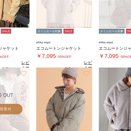
SALE
タイムセール対象
SALE
タイムセール対象
S
ehka sopo
ehka sopo
ジャケット
エコムートンジャケット
エコムートンジ
￥7,095
￥7,095
0%OFF-
-50%OFF-
-50%O
レビ
レビ
ュー
ュー
4.6
4.6
4.
（9）
（9）
を見
を見
お気に入り
お気に入り
る
る
D OUT
荷受付