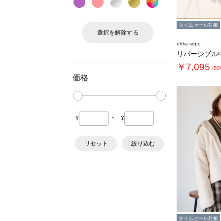
タイムセール対象
選択を解除する
ehka sopo
リバーシブル
￥7,095
-5
価格
¥
~
¥
リセット
絞り込む
タイムセール対象