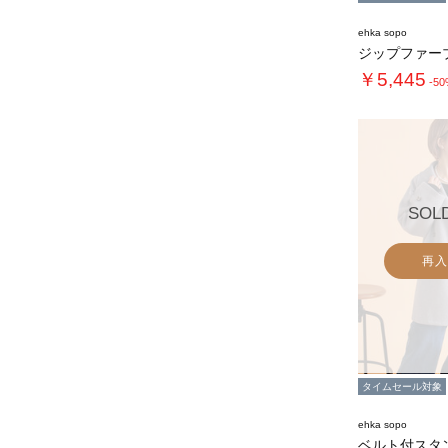
ehka sopo
ジップファー
￥5,445
-5
SOL
再入
タイムセール対象
ehka sopo