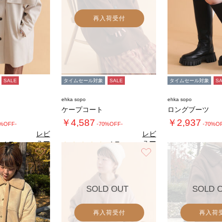
再入荷受付
SALE
タイムセール対象
SALE
タイムセール対象
S
ehka sopo
ehka sopo
ケープコート
ロングブーツ
￥4,587
￥2,937
0%OFF-
-70%OFF-
-70%O
レビ
レビ
ュー
ュー
4.7
4.7
（3）
（3）
を見
を見
お気に入り
お気に入り
る
る
SOLD OUT
SOLD 
再入荷受付
再入荷