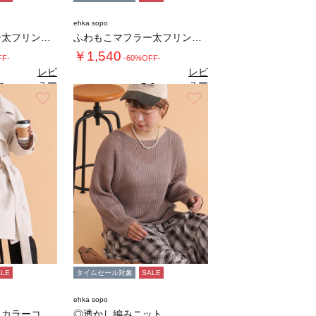
ehka sopo
ふわもこマフラー太フリンジシャンブレー無地
ふわもこマフラー太フリンジシャンブレー無地
￥1,540
FF-
-60%OFF-
レビ
レビ
ュー
ュー
0
5.0
（1）
（1）
を見
を見
お気に入り
お気に入り
る
る
ALE
タイムセール対象
SALE
ehka sopo
ベルト付スタンドカラーコート
◎透かし編みニット