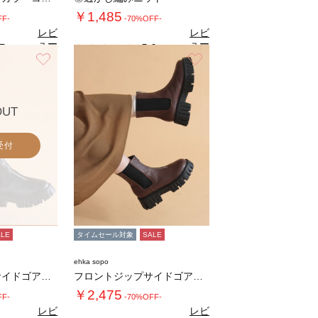
￥1,485
FF-
-70%OFF-
レビ
レビ
ュー
ュー
7
5.0
（3）
（1）
を見
を見
お気に入り
お気に入り
る
る
OUT
受付
ALE
タイムセール対象
SALE
ehka sopo
フロントジップサイドゴアブーツ
フロントジップサイドゴアブーツ
￥2,475
FF-
-70%OFF-
レビ
レビ