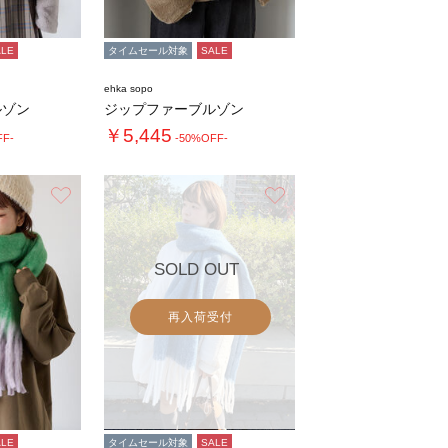
ALE
タイムセール対象
SALE
ehka sopo
ルゾン
ジップファーブルゾン
￥5,445
FF-
-50%OFF-
お気に入り
お気に入り
SOLD OUT
再入荷受付
ALE
タイムセール対象
SALE