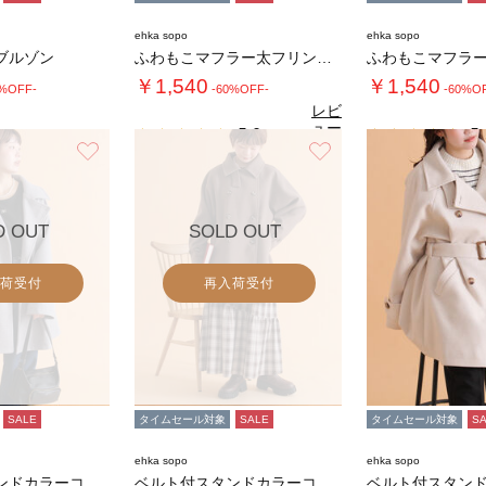
ehka sopo
ehka sopo
ブルゾン
ふわもこマフラー太フリンジシャンブレー無地
￥1,540
￥1,540
0%OFF-
-60%OFF-
-60%O
レビ
ュー
5.0
5.
（1）
を見
お気に入り
お気に入り
る
D OUT
SOLD OUT
荷受付
再入荷受付
SALE
タイムセール対象
SALE
タイムセール対象
S
ehka sopo
ehka sopo
ベルト付スタンドカラーコート
ベルト付スタンドカラーコート