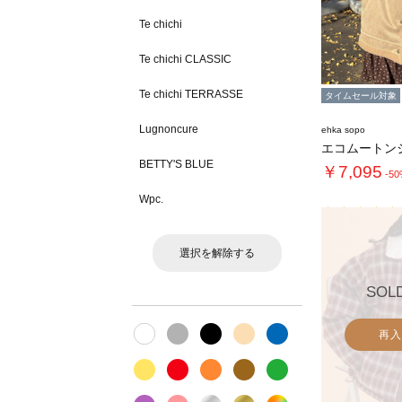
Te chichi
Te chichi CLASSIC
Te chichi TERRASSE
タイムセール対象
Lugnoncure
ehka sopo
エコムートン
BETTY'S BLUE
￥7,095
-5
Wpc.
選択を解除する
SOL
再入