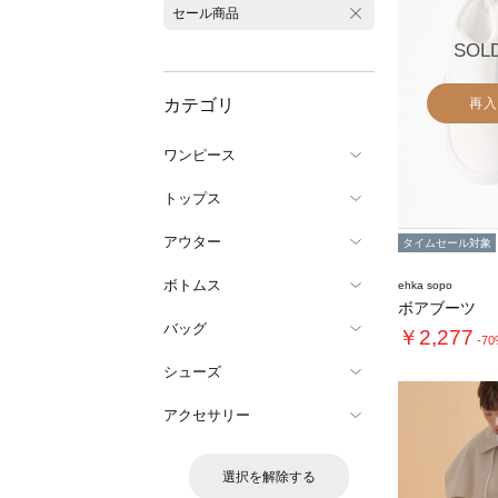
セール商品
SOL
カテゴリ
再入
ワンピース
トップス
アウター
タイムセール対象
ボトムス
ehka sopo
ボアブーツ
バッグ
￥2,277
-7
シューズ
アクセサリー
選択を解除する