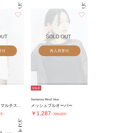
レ
レ
ビ
ビ
ュ
ュ
お気に入り
お気に入り
7
4.7
（10）
ー
（10）
ー
を
を
見
見
る
る
OUT
SOLD OUT
受付
再入荷受付
SALE
Samansa Mos2 blue
【イージーケア】マルチスタイルシャツ
メッシュプルオーバー
￥1,287
FF-
-70%OFF-
レ
ビ
ュ