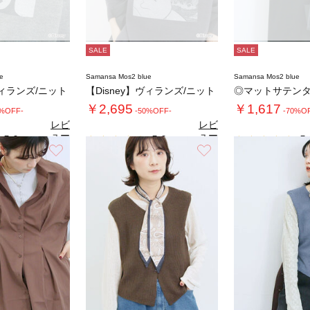
SALE
SALE
e
Samansa Mos2 blue
Samansa Mos2 blue
ヴィランズ/ニット
【Disney】ヴィランズ/ニット
◎マットサテン
￥2,695
￥1,617
0%OFF-
-50%OFF-
-70%O
レビ
レビ
ュー
ュー
5.0
5.0
5.
（2）
（2）
を見
を見
お気に入り
お気に入り
る
る