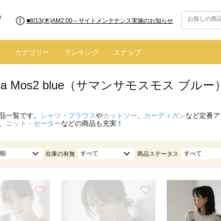
■8/13(木)AM2:00～サイトメンテナンス実施のお知らせ
カテゴリー
ランキング
スナップ
nsa Mos2 blue（サマンサモスモス ブル
品一覧です。
シャツ・ブラウス
や
カットソー
、
カーディガン
など定番ア
、
ニット・セーター
などの商品も充実！
順
すべて
すべて
在庫の有無
商品ステータス
お気に入り
お気に入り