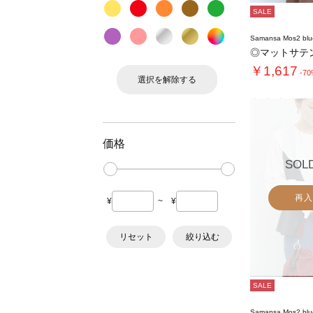
SALE
Samansa Mos2 blu
◎マットサテ
￥1,617
-7
選択を解除する
価格
SOL
再入
¥
~
¥
リセット
絞り込む
SALE
Samansa Mos2 blu