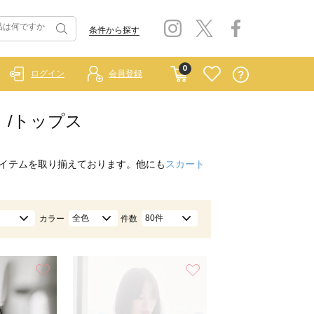
条件から探す
0
ログイン
会員登録
ー）/トップス
イテムを取り揃えております。他にも
スカート
全色
80件
カラー
件数
お気に入り
お気に入り