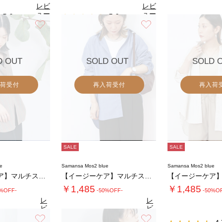
レビ
レビ
ュー
ュー
5.0
5.0
（3）
（3）
を見
を見
お気に入り
お気に入り
4.
る
る
D OUT
SOLD OUT
SOLD 
荷受付
再入荷受付
再入荷
SALE
SALE
e
Samansa Mos2 blue
Samansa Mos2 blue
【イージーケア】マルチスタイルシャツ
【イージーケア】マルチスタイルシャツ
￥1,485
￥1,485
0%OFF-
-50%OFF-
-50%O
レ
レ
ビ
ビ
ュ
ュ
お気に入り
お気に入り