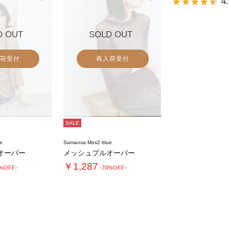
4.7
4.7
4.
（10）
ー
（10）
ー
を
を
見
見
る
る
D OUT
SOLD OUT
荷受付
再入荷受付
SALE
e
Samansa Mos2 blue
オーバー
メッシュプルオーバー
￥1,287
0%OFF-
-70%OFF-