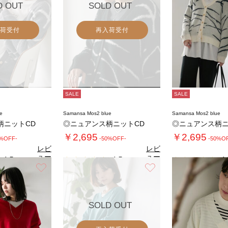
D OUT
SOLD OUT
荷受付
再入荷受付
SALE
SALE
e
Samansa Mos2 blue
Samansa Mos2 blue
柄ニットCD
◎ニュアンス柄ニットCD
◎ニュアンス柄ニ
￥2,695
￥2,695
0%OFF-
-50%OFF-
-50%O
レビ
レビ
ュー
ュー
4.5
4.5
4.
（2）
（2）
を見
を見
お気に入り
お気に入り
る
る
SOLD OUT