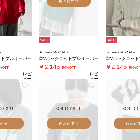
再入荷受付
SALE
SALE
e
Samansa Mos2 blue
Samansa Mos2 blue
ットプルオーバー
◎Vネックニットプルオーバー
◎Vネックニット
￥2,145
￥2,145
0%OFF-
-50%OFF-
-50%O
レビ
レビ
ュー
ュー
4.0
4.0
4.
（1）
（1）
を見
を見
お気に入り
お気に入り
る
る
D OUT
SOLD OUT
SOLD 
荷受付
再入荷受付
再入荷