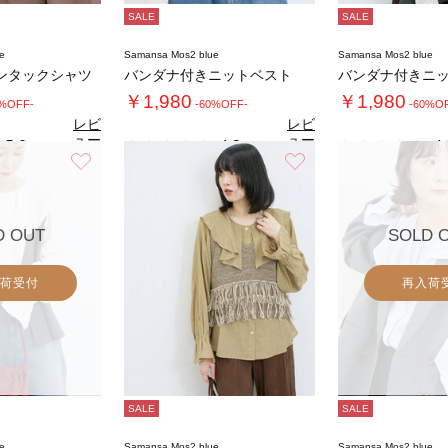
SALE
SALE
e
Samansa Mos2 blue
Samansa Mos2 blue
ンタックシャツ
バンダナ付きニットベスト
バンダナ付きニ
￥1,980
￥1,980
0%OFF-
-60%OFF-
-60%O
レビ
レビ
ュー
ュー
5.0
4.3
4.
（1）
（3）
を見
を見
お気に入り
お気に入り
る
る
D OUT
SOLD 
荷受付
再入荷
SALE
SALE
e
Samansa Mos2 blue
Samansa Mos2 blue