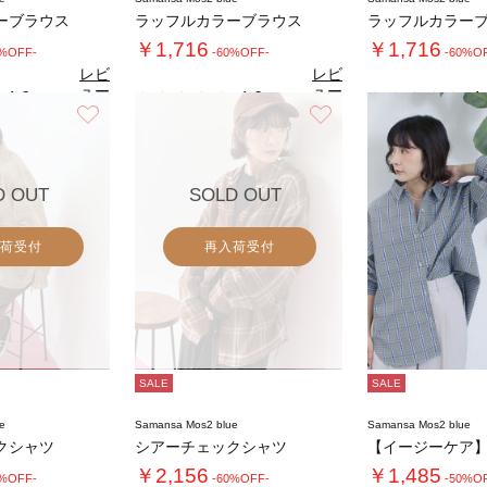
ーブラウス
ラッフルカラーブラウス
ラッフルカラー
￥1,716
￥1,716
0%OFF-
-60%OFF-
-60%O
レビ
レビ
ュー
ュー
4.6
4.6
4.
（7）
（7）
を見
を見
お気に入り
お気に入り
る
る
D OUT
SOLD OUT
荷受付
再入荷受付
SALE
SALE
e
Samansa Mos2 blue
Samansa Mos2 blue
クシャツ
シアーチェックシャツ
￥2,156
￥1,485
0%OFF-
-60%OFF-
-50%O