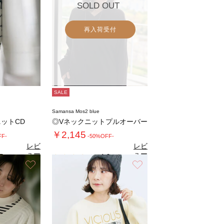
SOLD OUT
再入荷受付
SALE
Samansa Mos2 blue
ットCD
◎Vネックニットプルオーバー
￥2,145
FF-
-50%OFF-
レビ
レビ
ュー
ュー
5
4.0
（2）
（1）
を見
を見
お気に入り
お気に入り
る
る