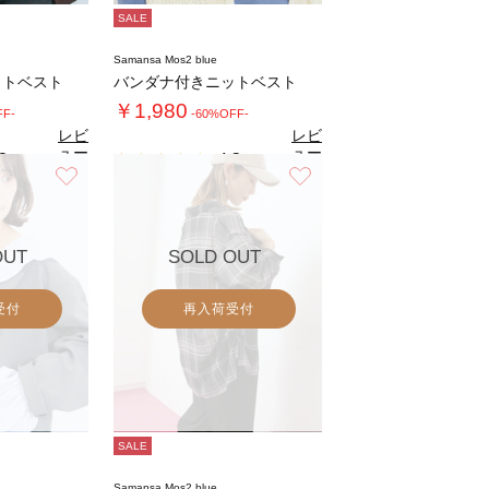
SALE
Samansa Mos2 blue
ットベスト
バンダナ付きニットベスト
￥1,980
FF-
-60%OFF-
レビ
レビ
ュー
ュー
3
4.3
（3）
（3）
を見
を見
お気に入り
お気に入り
る
る
OUT
SOLD OUT
受付
再入荷受付
SALE
Samansa Mos2 blue