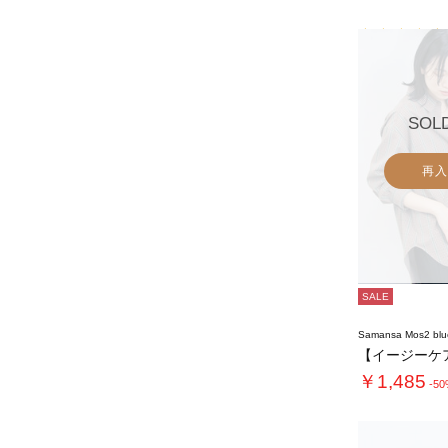
SOL
再入
SALE
Samansa Mos2 blu
￥1,485
-5