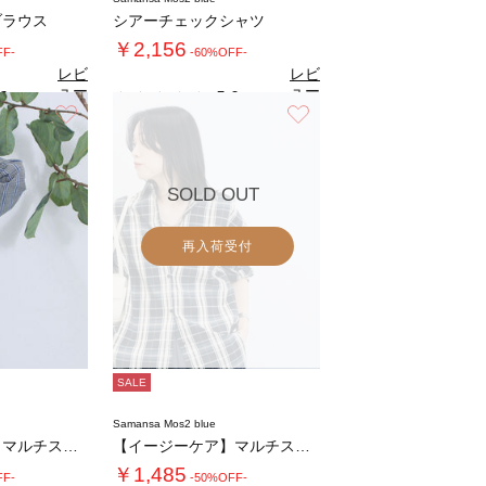
ブラウス
シアーチェックシャツ
￥2,156
FF-
-60%OFF-
レビ
レビ
ュー
ュー
6
5.0
（7）
（3）
を見
を見
お気に入り
お気に入り
る
る
SOLD OUT
再入荷受付
SALE
Samansa Mos2 blue
【イージーケア】マルチスタイルシャツ
【イージーケア】マルチスタイルシャツ
￥1,485
FF-
-50%OFF-