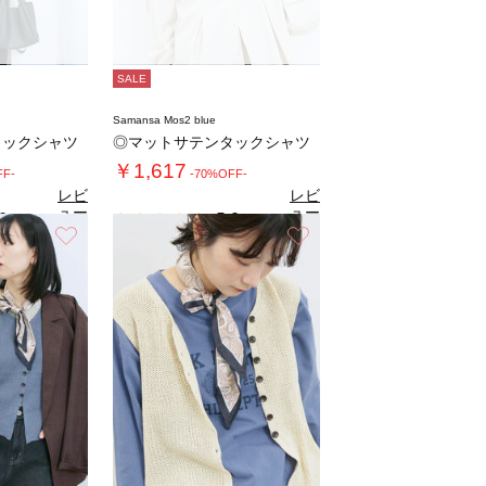
SALE
Samansa Mos2 blue
タックシャツ
◎マットサテンタックシャツ
￥1,617
FF-
-70%OFF-
レビ
レビ
ュー
ュー
0
5.0
（1）
（1）
を見
を見
お気に入り
お気に入り
る
る