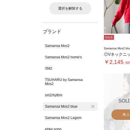
選択を解除する
ブランド
SALE
Samansa Mos2
Samansa Mos2 blu
◎Vネックニ
Samansa Mos2 home's
￥2,145
-5
SM2
TSUHARU by Samansa
Mos2
sm2rhythm
SOL
Samansa Mos2 blue
再入
Samansa Mos2 Lagom
ehka sopo