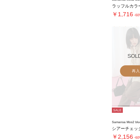
ラッフルカラ
￥1,716
-6
SOL
再入
SALE
Samansa Mos2 blu
シアーチェッ
￥2,156
-6