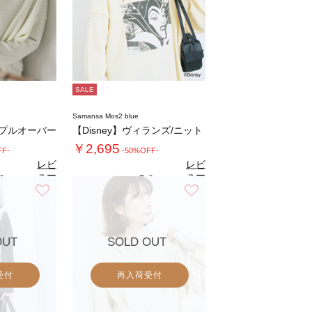
SALE
Samansa Mos2 blue
プルオーバー
【Disney】ヴィランズ/ニット
￥2,695
FF-
-50%OFF-
レビ
レビ
ュー
ュー
0
5.0
（1）
（2）
を見
を見
お気に入り
お気に入り
る
る
OUT
SOLD OUT
受付
再入荷受付