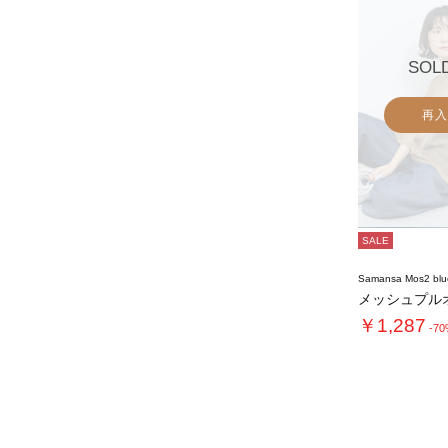
SOL
再入
SALE
Samansa Mos2 blu
メッシュプル
￥1,287
-7