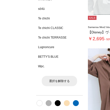
sō4ū
SALE
Te chichi
Samansa Mos2 blu
Te chichi CLASSIC
【Disney】
Te chichi TERRASSE
￥2,695
-5
Lugnoncure
BETTY'S BLUE
Wpc.
選択を解除する