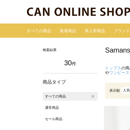
すべての商品
新着商品
再入荷商品
ブランド
Sama
検索結果
30
件
トップス
の商
や
ワンピース
商品タイプ
人気
表示順
すべての商品
通常商品
セール商品