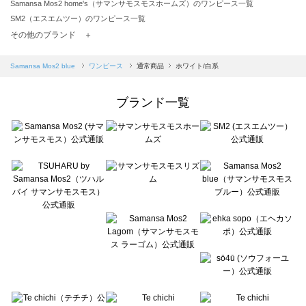
Samansa Mos2 home's（サマンサモスモスホームズ）のワンピース一覧
SM2（エスエムツー）のワンピース一覧
TSUHARU by Samansa Mos2（ツハルバイサマンサモスモス）のワンピース一覧
その他のブランド ＋
sm2rhythm（サマンサモスモス リズム）のワンピース一覧
Samansa Mos2 blue（サマンサモスモス ブルー）のワンピース一覧
Samansa Mos2 blue
ワンピース
通常商品
ホワイト/白系
Samansa Mos2 Lagom（サマンサモスモス ラーゴム）のワンピース一覧
ehka sopo（エヘカソポ）のワンピース一覧
ブランド一覧
sō4ū（ソウフォーユー）のワンピース一覧
Te chichi（テチチ）のワンピース一覧
Te chichi CLASSIC（テチチ クラシック）のワンピース一覧
Te chichi TERRASSE（テチチ テラス）のワンピース一覧
Lugnoncure（ルノンキュール）のワンピース一覧
BETTY'S BLUE（べティーズブルー）のワンピース一覧
Wpc.（ワールドパーティー）のワンピース一覧