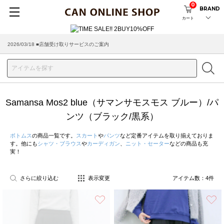
0
BRAND
カート
2026/03/18 ■店舗受け取りサービスのご案内
Samansa Mos2 blue（サマンサモスモス ブルー）/パ
ンツ（ブラック/黒系）
ボトムス
の商品一覧です。
スカート
や
パンツ
など定番アイテムを取り揃えておりま
す。他にも
シャツ・ブラウス
や
カーディガン
、
ニット・セーター
などの商品も充
実！
さらに絞り込む
表示変更
アイテム数：
4
件
お気に入り