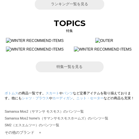
ランキング一覧を見る
TOPICS
特集
特集一覧を見る
ボトムス
の商品一覧です。
スカート
や
パンツ
など定番アイテムを取り揃えておりま
す。他にも
シャツ・ブラウス
や
カーディガン
、
ニット・セーター
などの商品も充実！
Samansa Mos2（サマンサ モスモス）のパンツ一覧
Samansa Mos2 home's（サマンサモスモスホームズ）のパンツ一覧
SM2（エスエムツー）のパンツ一覧
TSUHARU by Samansa Mos2（ツハルバイサマンサモスモス）のパンツ一覧
その他のブランド ＋
sm2rhythm（サマンサモスモス リズム）のパンツ一覧