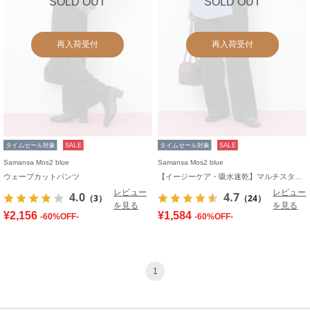
SOLD OUT
SOLD OUT
再入荷受付
再入荷受付
タイムセール対象
SALE
タイムセール対象
SALE
Samansa Mos2 blue
Samansa Mos2 blue
ウェーブカットパンツ
【イージーケア・吸水速乾】マルチスタイルタックストレートパンツ
レビュー
レビュー
4.0
4.7
（3）
（24）
を見る
を見る
¥2,156
¥1,584
-60%OFF-
-60%OFF-
1