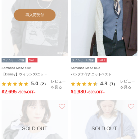
再入荷受付
タイムセール対象
SALE
タイムセール対象
SALE
Samansa Mos2 blue
Samansa Mos2 blue
【Disney】ヴィランズ/ニット
バンダナ付きニットベスト
レビュー
レビュー
5.0
4.3
（2）
（3）
を見る
を見る
¥2,695
¥1,980
-50%OFF-
-60%OFF-
お気に入り
SOLD OUT
SOLD OUT