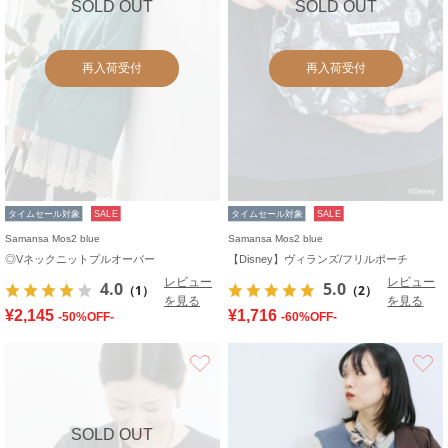
SOLD OUT
SOLD OUT
再入荷受付
再入荷受付
タイムセール対象
SALE
タイムセール対象
SALE
Samansa Mos2 blue
Samansa Mos2 blue
◎Vネックニットプルオーバー
【Disney】ヴィランズ/フリルポーチ
レビュー
レビュー
4.0
5.0
（1）
（2）
を見る
を見る
¥2,145
¥1,716
-50%OFF-
-60%OFF-
お気に入り
SOLD OUT