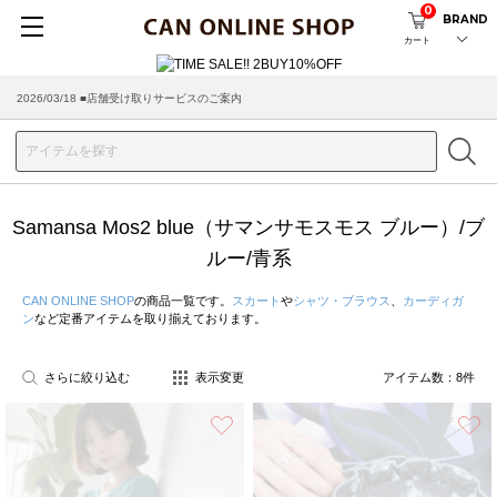
0
BRAND
カート
2026/03/18 ■店舗受け取りサービスのご案内
Samansa Mos2 blue（サマンサモスモス ブルー）/ブ
ルー/青系
CAN ONLINE SHOP
の商品一覧です。
スカート
や
シャツ・ブラウス
、
カーディガ
ン
など定番アイテムを取り揃えております。
さらに絞り込む
表示変更
アイテム数：
8
件
お気に入り