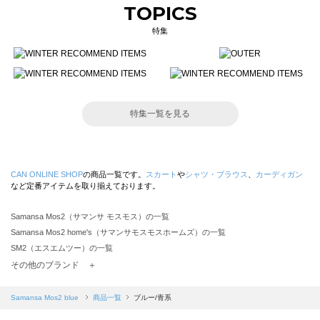
TOPICS
特集
特集一覧を見る
CAN ONLINE SHOP
の商品一覧です。
スカート
や
シャツ・ブラウス
、
カーディガン
など定番アイテムを取り揃えております。
Samansa Mos2（サマンサ モスモス）の一覧
Samansa Mos2 home's（サマンサモスモスホームズ）の一覧
SM2（エスエムツー）の一覧
TSUHARU by Samansa Mos2（ツハルバイサマンサモスモス）の一覧
その他のブランド ＋
sm2rhythm（サマンサモスモス リズム）の一覧
Samansa Mos2 blue（サマンサモスモス ブルー）の一覧
Samansa Mos2 blue
商品一覧
ブルー/青系
Samansa Mos2 Lagom（サマンサモスモス ラーゴム）の一覧