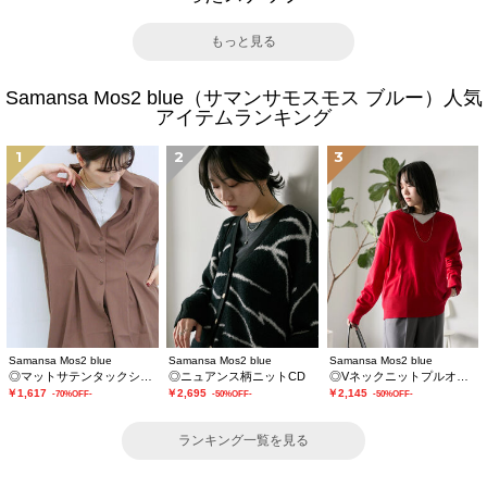
もっと見る
Samansa Mos2 blue（サマンサモスモス ブルー）人気
アイテムランキング
1
2
3
Samansa Mos2 blue
Samansa Mos2 blue
Samansa Mos2 blue
◎マットサテンタックシャツ
◎ニュアンス柄ニットCD
◎Vネックニットプルオーバー
￥1,617
￥2,695
￥2,145
-70%OFF-
-50%OFF-
-50%OFF-
ランキング一覧を見る