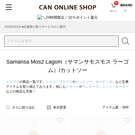
0
BRAND
カート
2026/03/18 ■店舗受け取りサービスのご案内
Samansa Mos2 Lagom（サマンサモスモス ラーゴ
ム）/カットソー
トップス
の商品一覧です。
シャツ・ブラウス
や
カットソー
、
カーディガン
など定番
アイテムを取り揃えております。他にも
スカート
や
ワンピース
、
ニット・セーター
などの商品も充実！
さらに絞り込む
表示変更
アイテム数：
39
件
お気に入り