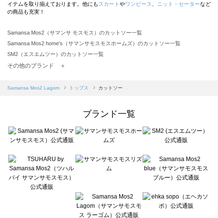
イテムを取り揃えております。他にも
スカート
や
ワンピース
、
ニット・セーター
など
の商品も充実！
Samansa Mos2（サマンサ モスモス）のカットソー一覧
Samansa Mos2 home's（サマンサモスモスホームズ）のカットソー一覧
SM2（エスエムツー）のカットソー一覧
TSUHARU by Samansa Mos2（ツハルバイサマンサモスモス）のカットソー一覧
その他のブランド ＋
sm2rhythm（サマンサモスモス リズム）のカットソー一覧
Samansa Mos2 blue（サマンサモスモス ブルー）のカットソー一覧
Samansa Mos2 Lagom
トップス
カットソー
Samansa Mos2 Lagom（サマンサモスモス ラーゴム）のカットソー一覧
ehka sopo（エヘカソポ）のカットソー一覧
ブランド一覧
sō4ū（ソウフォーユー）のカットソー一覧
Te chichi（テチチ）のカットソー一覧
Te chichi CLASSIC（テチチ クラシック）のカットソー一覧
Te chichi TERRASSE（テチチ テラス）のカットソー一覧
Lugnoncure（ルノンキュール）のカットソー一覧
BETTY'S BLUE（べティーズブルー）のカットソー一覧
Wpc.（ワールドパーティー）のカットソー一覧