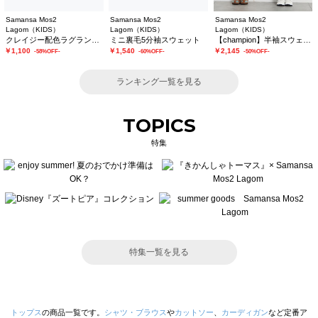
Samansa Mos2
Samansa Mos2
Samansa Mos2
Lagom（KIDS）
Lagom（KIDS）
Lagom（KIDS）
クレイジー配色ラグラントレーナー
ミニ裏毛5分袖スウェット
【champion】半袖スウェット
￥1,100
￥1,540
￥2,145
-58%OFF-
-60%OFF-
-50%OFF-
ランキング一覧を見る
TOPICS
特集
特集一覧を見る
トップス
の商品一覧です。
シャツ・ブラウス
や
カットソー
、
カーディガン
など定番ア