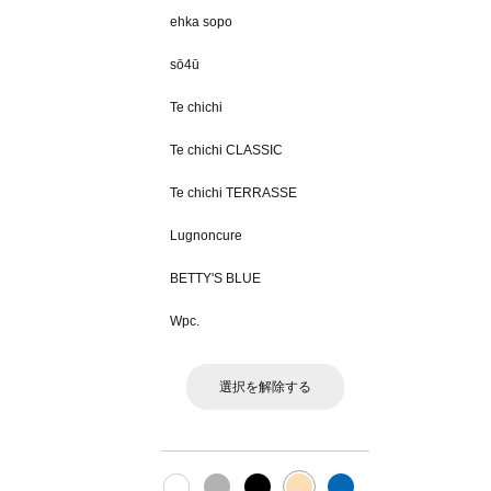
ehka sopo
sō4ū
Te chichi
Te chichi CLASSIC
Te chichi TERRASSE
Lugnoncure
BETTY'S BLUE
Wpc.
選択を解除する