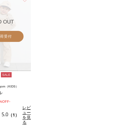
D OUT
荷受付
SALE
agom（KIDS）
ル
0%OFF-
レビ
ュー
5.0
（1）
を見
る