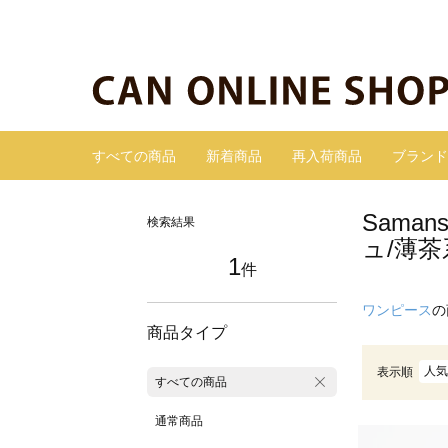
すべての商品
新着商品
再入荷商品
ブランド
Sama
検索結果
ュ/薄茶
1
件
ワンピース
の
商品タイプ
人気
表示順
すべての商品
通常商品