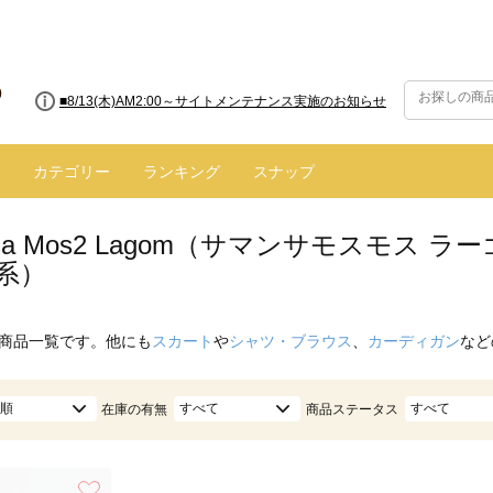
■8/13(木)AM2:00～サイトメンテナンス実施のお知らせ
カテゴリー
ランキング
スナップ
nsa Mos2 Lagom（サマンサモスモス
系）
商品一覧です。他にも
スカート
や
シャツ・ブラウス
、
カーディガン
など
順
すべて
すべて
在庫の有無
商品ステータス
お気に入り