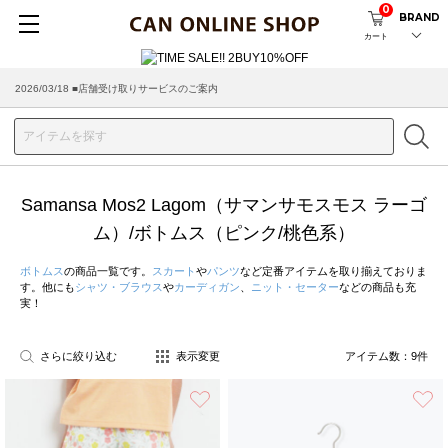
0
BRAND
カート
2026/03/18 ■店舗受け取りサービスのご案内
Samansa Mos2 Lagom（サマンサモスモス ラーゴ
ム）/ボトムス（ピンク/桃色系）
ボトムス
の商品一覧です。
スカート
や
パンツ
など定番アイテムを取り揃えておりま
す。他にも
シャツ・ブラウス
や
カーディガン
、
ニット・セーター
などの商品も充
実！
さらに絞り込む
表示変更
アイテム数：
9
件
お気に入り