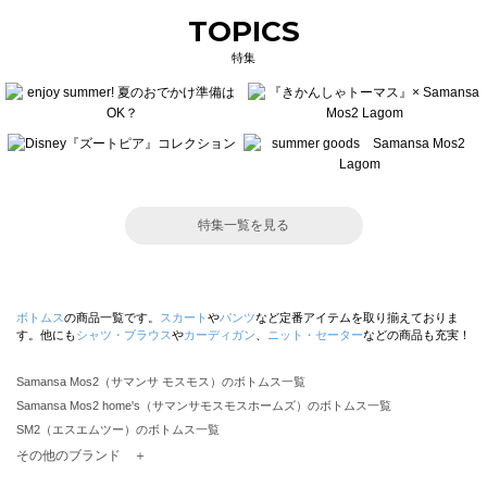
TOPICS
特集
特集一覧を見る
ボトムス
の商品一覧です。
スカート
や
パンツ
など定番アイテムを取り揃えておりま
す。他にも
シャツ・ブラウス
や
カーディガン
、
ニット・セーター
などの商品も充実！
Samansa Mos2（サマンサ モスモス）のボトムス一覧
Samansa Mos2 home's（サマンサモスモスホームズ）のボトムス一覧
SM2（エスエムツー）のボトムス一覧
TSUHARU by Samansa Mos2（ツハルバイサマンサモスモス）のボトムス一覧
その他のブランド ＋
sm2rhythm（サマンサモスモス リズム）のボトムス一覧