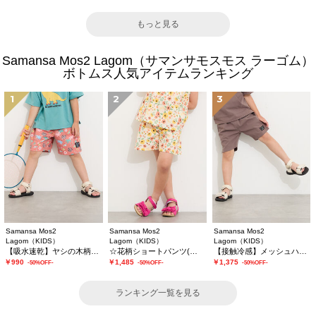
もっと見る
Samansa Mos2 Lagom（サマンサモスモス ラーゴム）
ボトムス人気アイテムランキング
1
2
3
Samansa Mos2
Samansa Mos2
Samansa Mos2
Lagom（KIDS）
Lagom（KIDS）
Lagom（KIDS）
【吸水速乾】ヤシの木柄ハーフパンツ
☆花柄ショートパンツ(セットアップ可)
【接触冷感】メッシュハーフパンツ
￥990
￥1,485
￥1,375
-50%OFF-
-50%OFF-
-50%OFF-
ランキング一覧を見る