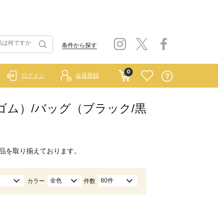
条件から探す
0
ログイン
会員登録
ラーゴム）/バッグ（ブラック/黒
品を取り揃えております。
全色
80件
カラー
件数