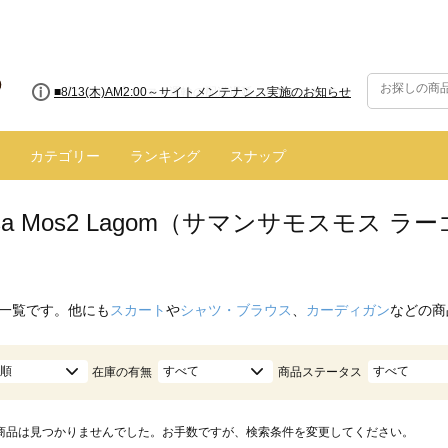
■8/13(木)AM2:00～サイトメンテナンス実施のお知らせ
カテゴリー
ランキング
スナップ
nsa Mos2 Lagom（サマンサモスモス 
一覧です。他にも
スカート
や
シャツ・ブラウス
、
カーディガン
などの商
順
すべて
すべて
在庫の有無
商品ステータス
商品は見つかりませんでした。お手数ですが、検索条件を変更してください。