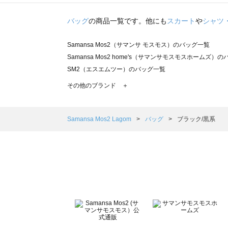
バッグ
の商品一覧です。他にも
スカート
や
シャツ
Samansa Mos2（サマンサ モスモス）のバッグ一覧
Samansa Mos2 home's（サマンサモスモスホームズ）
SM2（エスエムツー）のバッグ一覧
TSUHARU by Samansa Mos2（ツハルバイサマンサ
その他のブランド ＋
sm2rhythm（サマンサモスモス リズム）のバッグ一覧
Samansa Mos2 blue（サマンサモスモス ブルー）のバッ
Samansa Mos2 Lagom（サマンサモスモス ラーゴム）
Samansa Mos2 Lagom
バッグ
ブラック/黒系
ehka sopo（エヘカソポ）のバッグ一覧
sō4ū（ソウフォーユー）のバッグ一覧
Te chichi（テチチ）のバッグ一覧
Te chichi CLASSIC（テチチ クラシック）のバッグ一覧
Te chichi TERRASSE（テチチ テラス）のバッグ一覧
Lugnoncure（ルノンキュール）のバッグ一覧
BETTY'S BLUE（べティーズブルー）のバッグ一覧
Wpc.（ワールドパーティー）のバッグ一覧