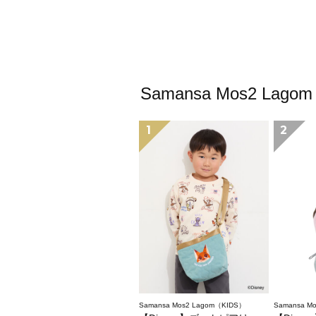
Samansa Mos2
1
2
Samansa Mos2 Lagom（KIDS）
Samansa M