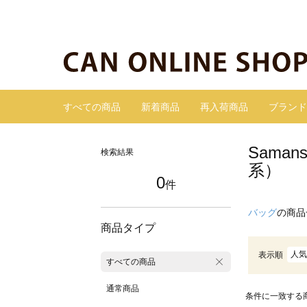
すべての商品
新着商品
再入荷商品
ブランド
Sama
検索結果
系）
0
件
バッグ
の商品
商品タイプ
人気
表示順
すべての商品
通常商品
条件に一致する