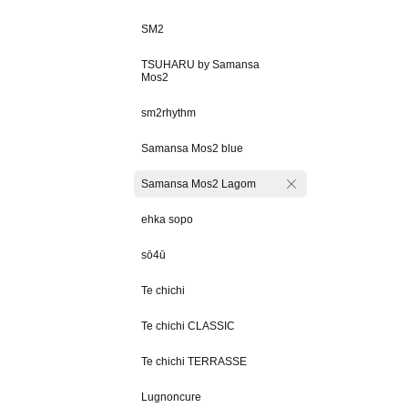
SM2
TSUHARU by Samansa
Mos2
sm2rhythm
Samansa Mos2 blue
Samansa Mos2 Lagom
ehka sopo
sō4ū
Te chichi
Te chichi CLASSIC
Te chichi TERRASSE
Lugnoncure