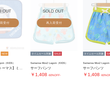
D OUT
SOLD OUT
荷受付
再入荷受付
NEW
タイムセール対象
SALE
タイムセール対象
S
agom（KIDS）
Samansa Mos2 Lagom（KIDS）
Samansa Mos2 Lago
【きかんしゃトーマス】ミニタオル
サーフパンツ
サーフパンツ
￥1,408
￥1,408
-60%OFF-
-60%O