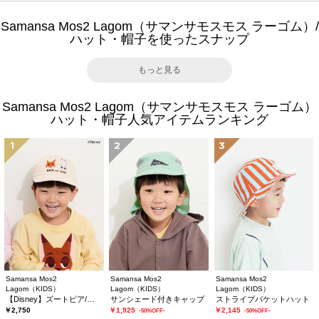
Samansa Mos2 Lagom（サマンサモスモス ラーゴム）/
ハット・帽子を使ったスナップ
もっと見る
Samansa Mos2 Lagom（サマンサモスモス ラーゴム）
ハット・帽子人気アイテムランキング
1
2
3
Samansa Mos2
Samansa Mos2
Samansa Mos2
Lagom（KIDS）
Lagom（KIDS）
Lagom（KIDS）
【Disney】ズートピア/刺繍キャップ
サンシェード付きキャップ
ストライプバケットハット
￥2,750
￥1,925
￥2,145
-50%OFF-
-50%OFF-