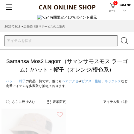
0
BRAND
カート
2026/03/18 ■店舗受け取りサービスのご案内
Samansa Mos2 Lagom（サマンサモスモス ラーゴ
ム）/ハット・帽子（オレンジ/橙色系）
ハット・帽子
の商品一覧です。他にも
ヘアアクセ
や
ピアス・指輪
、
ネックレス
など
定番アイテムを多数取り揃えております。
さらに絞り込む
表示変更
アイテム数：
1
件
お気に入り