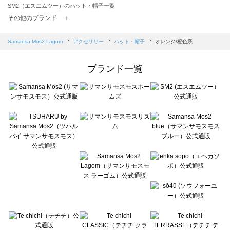
SM2（エスエムツー）のハット・帽子一覧
TSUHARU by Samansa Mos2（ツハルバイサマンサモスモス）のハット・帽子一覧
その他のブランド ＋
sm2rhythm（サマンサモスモス リズム）のハット・帽子一覧
Samansa Mos2 blue（サマンサモスモス ブルー）のハット・帽子一覧
Samansa Mos2 Lagom
アクセサリー
ハット・帽子
オレンジ/橙色系
Samansa Mos2 Lagom（サマンサモスモス ラーゴム）のハット・帽子一覧
ehka sopo（エヘカソポ）のハット・帽子一覧
ブランド一覧
sō4ū（ソウフォーユー）のハット・帽子一覧
Te chichi（テチチ）のハット・帽子一覧
Te chichi CLASSIC（テチチ クラシック）のハット・帽子一覧
Te chichi TERRASSE（テチチ テラス）のハット・帽子一覧
Lugnoncure（ルノンキュール）のハット・帽子一覧
BETTY'S BLUE（べティーズブルー）のハット・帽子一覧
Wpc.（ワールドパーティー）のハット・帽子一覧