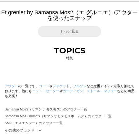
Et grenier by Samansa Mos2（エ グルニエ）/アウター
を使ったスナップ
もっと見る
TOPICS
特集
アウター
の一覧です。
コート
や
ジャケット
、
ブルゾン
など定番アイテムを取り揃えて
おります。他にも
ニット・セーター
や
カーディガン
、
ストール・マフラー
などの商品
も充実！
Samansa Mos2（サマンサ モスモス）のアウター一覧
Samansa Mos2 home's（サマンサモスモスホームズ）のアウター一覧
SM2（エスエムツー）のアウター一覧
TSUHARU by Samansa Mos2（ツハルバイサマンサモスモス）のアウター一覧
その他のブランド ＋
sm2rhythm（サマンサモスモス リズム）のアウター一覧