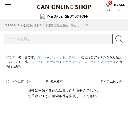
0
BRAND
カート
2026/07/29 ■【お知らせ】ヤマト運輸の配送遅延・停止について
2026/03/18 ■店舗受け取りサービスのご案内
アウター
の一覧です。
コート
や
ジャケット
、
ブルゾン
など定番アイテムを取り揃え
ております。他にも
ニット・セーター
や
カーディガン
、
ストール・マフラー
などの
商品も充実！
さらに絞り込む
表示変更
アイテム数：
件
条件に一致する商品は見つかりませんでした。
お手数ですが、検索条件を変更してください。