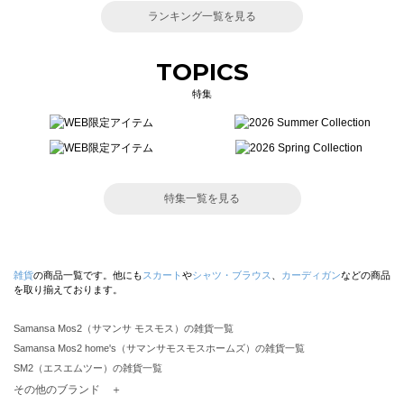
ランキング一覧を見る
TOPICS
特集
特集一覧を見る
雑貨
の商品一覧です。他にも
スカート
や
シャツ・ブラウス
、
カーディガン
などの商品
を取り揃えております。
Samansa Mos2（サマンサ モスモス）の雑貨一覧
Samansa Mos2 home's（サマンサモスモスホームズ）の雑貨一覧
SM2（エスエムツー）の雑貨一覧
TSUHARU by Samansa Mos2（ツハルバイサマンサモスモス）の雑貨一覧
その他のブランド ＋