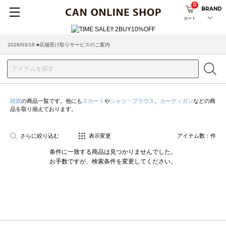
0
BRAND
カート
2026/03/18 ■店舗受け取りサービスのご案内
雑貨
の商品一覧です。他にも
スカート
や
シャツ・ブラウス
、
カーディガン
などの商
品を取り揃えております。
さらに絞り込む
表示変更
アイテム数：
件
条件に一致する商品は見つかりませんでした。
お手数ですが、検索条件を変更してください。