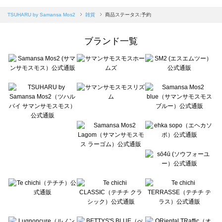
sm2rhythm（サマンサモスモス リズム）の雑貨一覧
Samansa Mos2 blue（サマンサモスモス ブルー）の雑貨一覧
TSUHARU by Samansa Mos2
雑貨
商品ステータス:予約
Samansa Mos2 Lagom（サマンサモスモス ラーゴム）の雑貨一覧
ehka sopo（エヘカソポ）の雑貨一覧
ブランド一覧
sō4ū（ソウフォーユー）の雑貨一覧
Te chichi（テチチ）の雑貨一覧
Te chichi CLASSIC（テチチ クラシック）の雑貨一覧
Te chichi TERRASSE（テチチ テラス）の雑貨一覧
Lugnoncure（ルノンキュール）の雑貨一覧
BETTY'S BLUE（べティーズブルー）の雑貨一覧
Wpc.（ワールドパーティー）の雑貨一覧