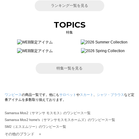
ランキング一覧を見る
TOPICS
特集
特集一覧を見る
ワンピース
の商品一覧です。他にも
サロペット
や
スカート
、
シャツ・ブラウス
など定
番アイテムを多数取り揃えております。
Samansa Mos2（サマンサ モスモス）のワンピース一覧
Samansa Mos2 home's（サマンサモスモスホームズ）のワンピース一覧
SM2（エスエムツー）のワンピース一覧
TSUHARU by Samansa Mos2（ツハルバイサマンサモスモス）のワンピース一覧
その他のブランド ＋