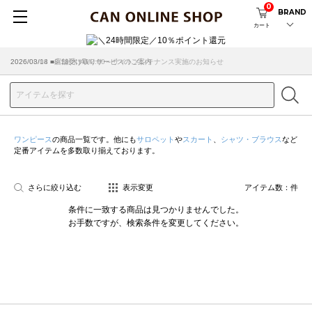
0
BRAND
カート
2026/08/04 ■8/13(木)AM2:00～サイトメンテナンス実施のお知らせ
2026/03/18 ■店舗受け取りサービスのご案内
ワンピース
の商品一覧です。他にも
サロペット
や
スカート
、
シャツ・ブラウス
など
定番アイテムを多数取り揃えております。
さらに絞り込む
表示変更
アイテム数：
件
条件に一致する商品は見つかりませんでした。
お手数ですが、検索条件を変更してください。