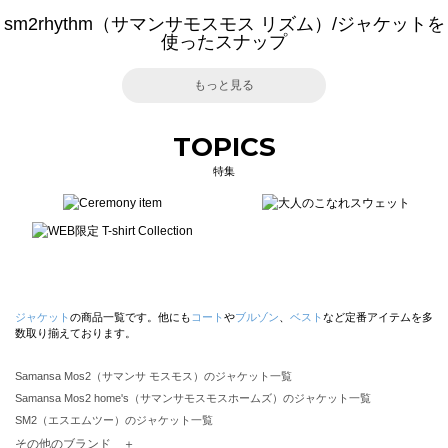
sm2rhythm（サマンサモスモス リズム）/ジャケットを
使ったスナップ
もっと見る
TOPICS
特集
ジャケット
の商品一覧です。他にも
コート
や
ブルゾン
、
ベスト
など定番アイテムを多
数取り揃えております。
Samansa Mos2（サマンサ モスモス）のジャケット一覧
Samansa Mos2 home's（サマンサモスモスホームズ）のジャケット一覧
SM2（エスエムツー）のジャケット一覧
TSUHARU by Samansa Mos2（ツハルバイサマンサモスモス）のジャケット一覧
その他のブランド ＋