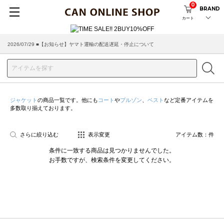
0
BRAND
カート
2026/07/29 ■【お知らせ】ヤマト運輸の配送遅延・停止について
ジャケット
の商品一覧です。他にも
コート
や
ブルゾン
、
ベスト
など定番アイテムを
多数取り揃えております。
さらに絞り込む
表示変更
アイテム数：
件
条件に一致する商品は見つかりませんでした。
お手数ですが、検索条件を変更してください。