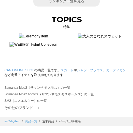
ランキング一覧を見る
TOPICS
特集
CAN ONLINE SHOP
の商品一覧です。
スカート
や
シャツ・ブラウス
、
カーディガン
など定番アイテムを取り揃えております。
Samansa Mos2（サマンサ モスモス）の一覧
Samansa Mos2 home's（サマンサモスモスホームズ）の一覧
SM2（エスエムツー）の一覧
TSUHARU by Samansa Mos2（ツハルバイサマンサモスモス）の一覧
その他のブランド ＋
sm2rhythm（サマンサモスモス リズム）の一覧
Samansa Mos2 blue（サマンサモスモス ブルー）の一覧
sm2rhythm
商品一覧
通常商品
ベージュ/薄茶系
Samansa Mos2 Lagom（サマンサモスモス ラーゴム）の一覧