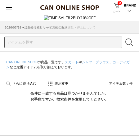
0
BRAND
カート
2026/07/29 ■【お知らせ】ヤマト運輸の配送遅延・停止について
2026/03/18 ■店舗受け取りサービスのご案内
CAN ONLINE SHOP
の商品一覧です。
スカート
や
シャツ・ブラウス
、
カーディガ
ン
など定番アイテムを取り揃えております。
さらに絞り込む
表示変更
アイテム数：
件
条件に一致する商品は見つかりませんでした。
お手数ですが、検索条件を変更してください。