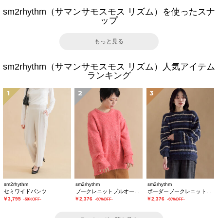
sm2rhythm（サマンサモスモス リズム）を使ったスナ
ップ
もっと見る
sm2rhythm（サマンサモスモス リズム）人気アイテム
ランキング
1
2
3
sm2rhythm
sm2rhythm
sm2rhythm
セミワイドパンツ
ブークレニットプルオーバー
ボーダーブークレニットプルオーバー
￥3,795
￥2,376
￥2,376
-50%OFF-
-60%OFF-
-60%OFF-