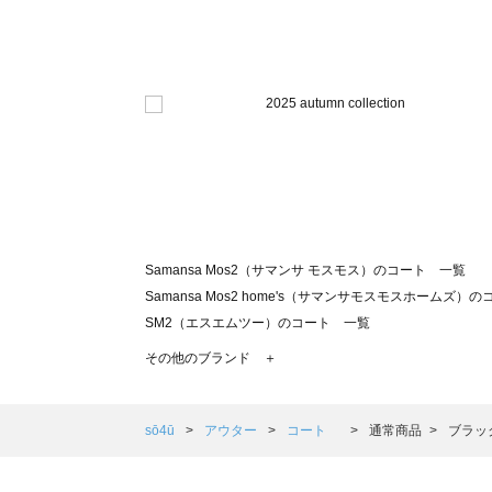
Samansa Mos2（サマンサ モスモス）のコート 一覧
Samansa Mos2 home's（サマンサモスモスホームズ）
SM2（エスエムツー）のコート 一覧
TSUHARU by Samansa Mos2（ツハルバイサマンサ
その他のブランド ＋
sm2rhythm（サマンサモスモス リズム）のコート 一覧
Samansa Mos2 blue（サマンサモスモス ブルー）のコ
Samansa Mos2 Lagom（サマンサモスモス ラーゴム）
sō4ū
アウター
コート
通常商品
ブラッ
ehka sopo（エヘカソポ）のコート 一覧
sō4ū（ソウフォーユー）のコート 一覧