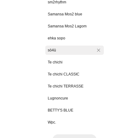
sm2rhythm
Samansa Mos2 blue
Samansa Mos2 Lagom
ehka sopo
sō4ū
Te chichi
Te chichi CLASSIC
Te chichi TERRASSE
Lugnoncure
BETTY'S BLUE
Wpc.