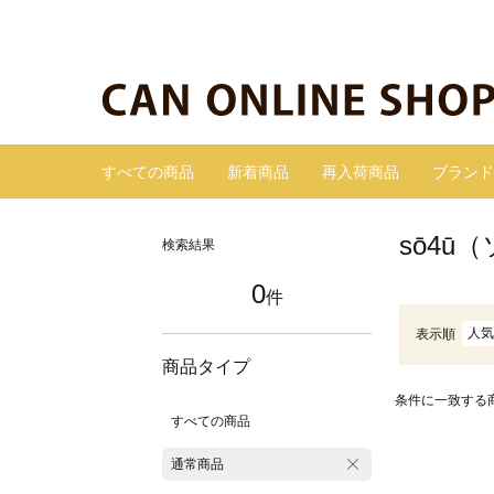
すべての商品
新着商品
再入荷商品
ブランド
sō4ū
検索結果
0
件
人気
表示順
商品タイプ
条件に一致する
すべての商品
通常商品