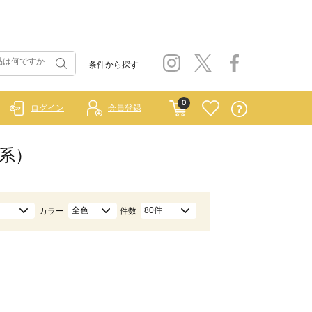
条件から探す
0
ログイン
会員登録
黒系）
全色
80件
カラー
件数