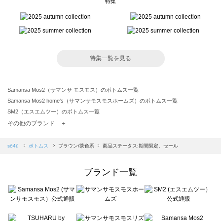
特集
特集一覧を見る
Samansa Mos2（サマンサ モスモス）のボトムス一覧
Samansa Mos2 home's（サマンサモスモスホームズ）のボトムス一覧
SM2（エスエムツー）のボトムス一覧
TSUHARU by Samansa Mos2（ツハルバイサマンサモスモス）のボトムス一覧
その他のブランド ＋
sm2rhythm（サマンサモスモス リズム）のボトムス一覧
Samansa Mos2 blue（サマンサモスモス ブルー）のボトムス一覧
sō4ū
ボトムス
ブラウン/茶色系
商品ステータス:期間限定、セール
Samansa Mos2 Lagom（サマンサモスモス ラーゴム）のボトムス一覧
ehka sopo（エヘカソポ）のボトムス一覧
ブランド一覧
sō4ū（ソウフォーユー）のボトムス一覧
Te chichi（テチチ）のボトムス一覧
Te chichi CLASSIC（テチチ クラシック）のボトムス一覧
Te chichi TERRASSE（テチチ テラス）のボトムス一覧
Lugnoncure（ルノンキュール）のボトムス一覧