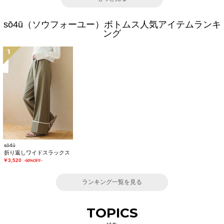
sō4ū（ソウフォーユー）ボトムス人気アイテムランキ
ング
1
sō4ū
折り返しワイドスラックス
￥3,520
-60%OFF-
ランキング一覧を見る
TOPICS