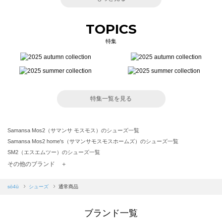
TOPICS
特集
特集一覧を見る
Samansa Mos2（サマンサ モスモス）のシューズ一覧
Samansa Mos2 home's（サマンサモスモスホームズ）のシューズ一覧
SM2（エスエムツー）のシューズ一覧
TSUHARU by Samansa Mos2（ツハルバイサマンサモスモス）のシューズ一覧
その他のブランド ＋
sm2rhythm（サマンサモスモス リズム）のシューズ一覧
Samansa Mos2 blue（サマンサモスモス ブルー）のシューズ一覧
sō4ū
シューズ
通常商品
Samansa Mos2 Lagom（サマンサモスモス ラーゴム）のシューズ一覧
ehka sopo（エヘカソポ）のシューズ一覧
ブランド一覧
sō4ū（ソウフォーユー）のシューズ一覧