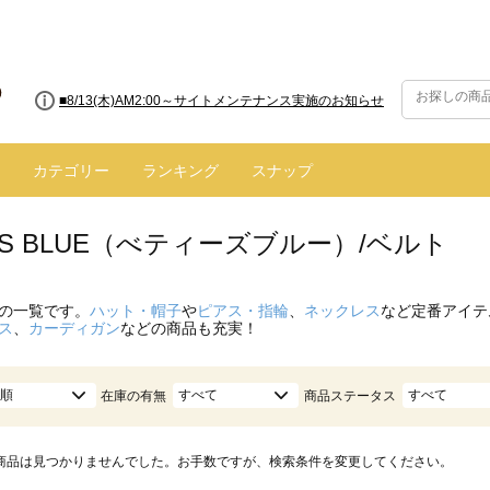
■8/13(木)AM2:00～サイトメンテナンス実施のお知らせ
カテゴリー
ランキング
スナップ
Y'S BLUE（べティーズブルー）/ベルト
の一覧です。
ハット・帽子
や
ピアス・指輪
、
ネックレス
など定番アイテ
ス
、
カーディガン
などの商品も充実！
順
すべて
すべて
在庫の有無
商品ステータス
商品は見つかりませんでした。お手数ですが、検索条件を変更してください。