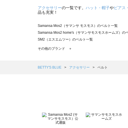
アクセサリー
の一覧です。
ハット・帽子
や
ピアス
品も充実！
Samansa Mos2（サマンサ モスモス）のベルト一覧
Samansa Mos2 home's（サマンサモスモスホームズ）
SM2（エスエムツー）のベルト一覧
TSUHARU by Samansa Mos2（ツハルバイサマンサ
その他のブランド ＋
sm2rhythm（サマンサモスモス リズム）のベルト一覧
Samansa Mos2 blue（サマンサモスモス ブルー）のベル
Samansa Mos2 Lagom（サマンサモスモス ラーゴム）
BETTY'S BLUE
アクセサリー
ベルト
ehka sopo（エヘカソポ）のベルト一覧
sō4ū（ソウフォーユー）のベルト一覧
Te chichi（テチチ）のベルト一覧
Te chichi CLASSIC（テチチ クラシック）のベルト一覧
Te chichi TERRASSE（テチチ テラス）のベルト一覧
Lugnoncure（ルノンキュール）のベルト一覧
BETTY'S BLUE（べティーズブルー）のベルト一覧
Wpc.（ワールドパーティー）のベルト一覧