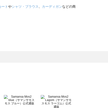
カート
や
シャツ・ブラウス
、
カーディガン
などの商