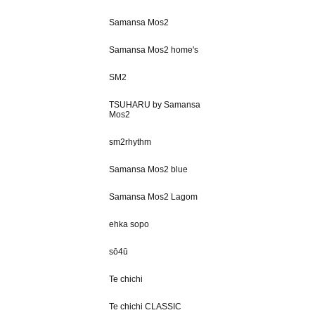
Samansa Mos2
Samansa Mos2 home's
SM2
TSUHARU by Samansa
Mos2
sm2rhythm
Samansa Mos2 blue
Samansa Mos2 Lagom
ehka sopo
sō4ū
Te chichi
Te chichi CLASSIC