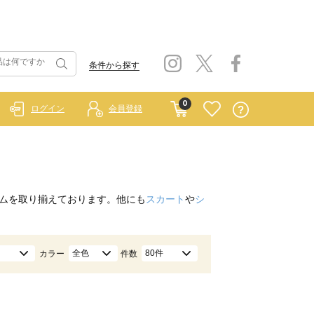
条件から探す
0
ログイン
会員登録
ムを取り揃えております。他にも
スカート
や
シ
全色
80件
カラー
件数