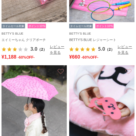
タイムセール対象
ポイント10%
タイムセール対象
ポイント10%
BETTY'S BLUE
BETTY'S BLUE
エイミーちゃん クリアポーチ
BETTY’S BLUE レジャーシート
レビュー
レビュー
3.0
5.0
（2）
（2）
を見る
を見る
¥1,188
¥660
-60%OFF-
-60%OFF-
お気に入り