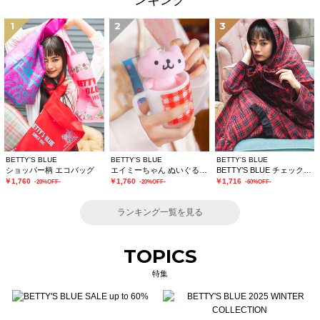
ンキング
1
2
3
BETTY'S BLUE
BETTY'S BLUE
BETTY'S BLUE
ショッパー柄 エコバッグ
エイミーちゃん ぬいぐるみチャーム
BETTY’S BLUE チェックストール
￥1,760
￥1,760
￥1,716
-20%OFF-
-20%OFF-
-60%OFF-
ランキング一覧を見る
TOPICS
特集