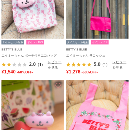
タイムセール対象
ポイント10%
タイムセール対象
ポイント10%
BETTY'S BLUE
BETTY'S BLUE
エイミーちゃん ポーチ付きエコバッグ
エイミーちゃん サコッシュ
レビュー
レビュー
2.0
5.0
（1）
（1）
を見る
を見る
¥1,540
¥1,276
-60%OFF-
-60%OFF-
お気に入り