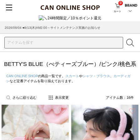
0
BRAND
カート
2026/08/04 ■8/13(木)AM2:00～サイトメンテナンス実施のお知らせ
2026/03/18 ■店舗受け取りサービスのご案内
BETTY'S BLUE（べティーズブルー）/ピンク/桃色系
CAN ONLINE SHOP
の商品一覧です。
スカート
や
シャツ・ブラウス
、
カーディガ
ン
など定番アイテムを取り揃えております。
さらに絞り込む
表示変更
アイテム数：
16
件
お気に入り