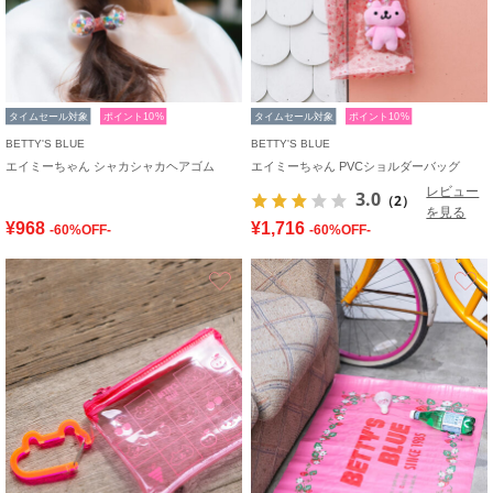
タイムセール対象
ポイント10%
タイムセール対象
ポイント10%
BETTY'S BLUE
BETTY'S BLUE
エイミーちゃん シャカシャカヘアゴム
エイミーちゃん PVCショルダーバッグ
レビュー
3.0
（2）
を見る
¥968
¥1,716
-60%OFF-
-60%OFF-
お気に入り