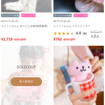
タイムセール対象
ポイント10%
タイムセール対象
ポイント10%
BETTY'S BLUE
BETTY'S BLUE
エイミーちゃん 折りたたみ傘(晴雨兼用)
エイミーちゃん スライドミラー
レビュー
4.0
（4）
を見る
¥1,716
¥792
-60%OFF-
-60%OFF-
お気に入り
SOLD OUT
再入荷受付