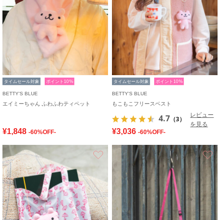
タイムセール対象
ポイント10%
タイムセール対象
ポイント10%
BETTY'S BLUE
BETTY'S BLUE
エイミーちゃん ふわふわティペット
もこもこフリースベスト
レビュー
4.7
（3）
を見る
¥1,848
¥3,036
-60%OFF-
-60%OFF-
お気に入り