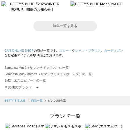
特集一覧を見る
CAN ONLINE SHOP
の商品一覧です。
スカート
や
シャツ・ブラウス
、
カーディガン
など定番アイテムを取り揃えております。
Samansa Mos2（サマンサ モスモス）の一覧
Samansa Mos2 home's（サマンサモスモスホームズ）の一覧
SM2（エスエムツー）の一覧
TSUHARU by Samansa Mos2（ツハルバイサマンサモスモス）の一覧
その他のブランド ＋
sm2rhythm（サマンサモスモス リズム）の一覧
Samansa Mos2 blue（サマンサモスモス ブルー）の一覧
BETTY'S BLUE
商品一覧
ピンク/桃色系
Samansa Mos2 Lagom（サマンサモスモス ラーゴム）の一覧
ehka sopo（エヘカソポ）の一覧
ブランド一覧
sō4ū（ソウフォーユー）の一覧
Te chichi（テチチ）の一覧