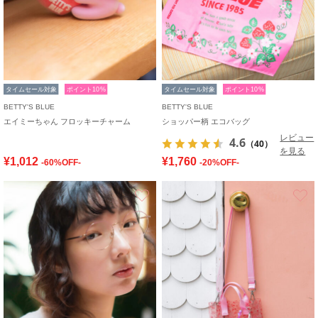
タイムセール対象
ポイント10%
タイムセール対象
ポイント10%
BETTY'S BLUE
BETTY'S BLUE
エイミーちゃん フロッキーチャーム
ショッパー柄 エコバッグ
レビュー
4.6
（40）
を見る
¥1,012
¥1,760
-60%OFF-
-20%OFF-
お気に入り