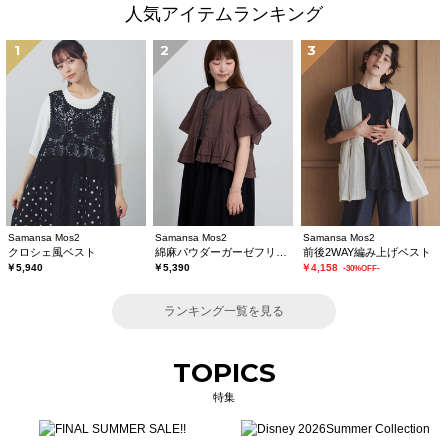
人気アイテムランキング
1
2
3
Samansa Mos2
Samansa Mos2
Samansa Mos2
クロシェ風ベスト
綿麻パウダーガーゼフリルベスト
前後2WAY編み上げベスト
￥5,940
￥5,390
￥4,158
-30%OFF-
ランキング一覧を見る
TOPICS
特集