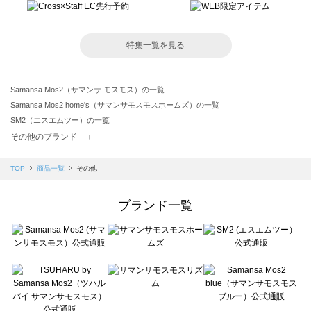
特集一覧を見る
Samansa Mos2（サマンサ モスモス）の一覧
Samansa Mos2 home's（サマンサモスモスホームズ）の一覧
SM2（エスエムツー）の一覧
TSUHARU by Samansa Mos2（ツハルバイサマンサモスモス）の一覧
その他のブランド ＋
sm2rhythm（サマンサモスモス リズム）の一覧
Samansa Mos2 blue（サマンサモスモス ブルー）の一覧
TOP
商品一覧
その他
Samansa Mos2 Lagom（サマンサモスモス ラーゴム）の一覧
ehka sopo（エヘカソポ）の一覧
ブランド一覧
sō4ū（ソウフォーユー）の一覧
Te chichi（テチチ）の一覧
Te chichi CLASSIC（テチチ クラシック）の一覧
Te chichi TERRASSE（テチチ テラス）の一覧
Lugnoncure（ルノンキュール）の一覧
BETTY'S BLUE（べティーズブルー）の一覧
Wpc.（ワールドパーティー）の一覧