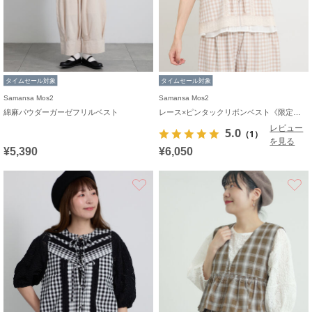
タイムセール対象
タイムセール対象
Samansa Mos2
Samansa Mos2
綿麻パウダーガーゼフリルベスト
レース×ピンタックリボンベスト《限定カラーあり》
レビュー
5.0
（1）
を見る
¥5,390
¥6,050
お気に入り