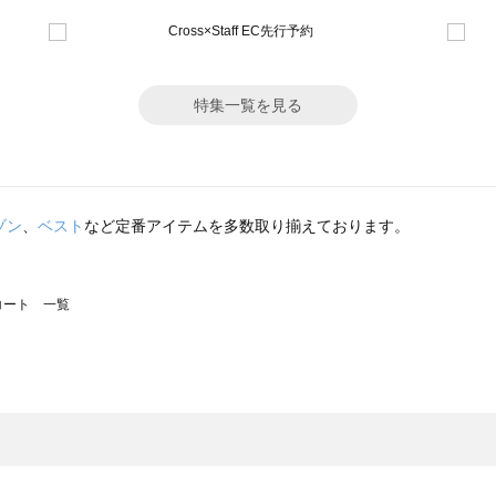
特集一覧を見る
ゾン
、
ベスト
など定番アイテムを多数取り揃えております。
のコート 一覧
モスモス）のコート 一覧
ート 一覧
のコート 一覧