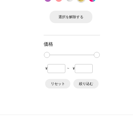
選択を解除する
価格
¥
~
¥
リセット
絞り込む