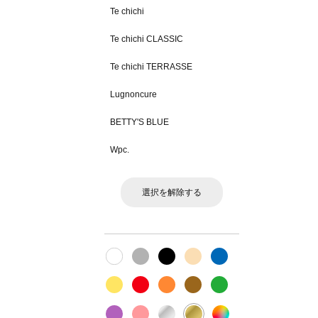
Te chichi
Te chichi CLASSIC
Te chichi TERRASSE
Lugnoncure
BETTY'S BLUE
Wpc.
選択を解除する