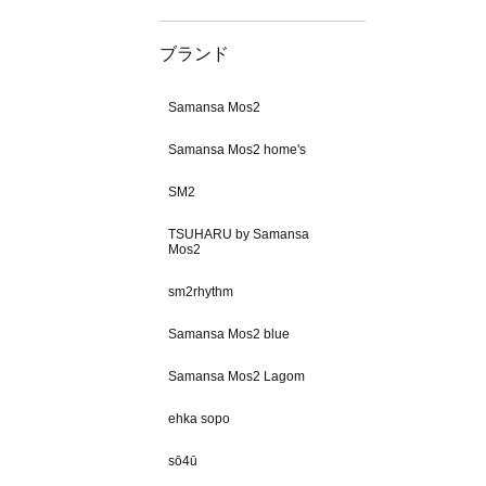
ブランド
Samansa Mos2
Samansa Mos2 home's
SM2
TSUHARU by Samansa
Mos2
sm2rhythm
Samansa Mos2 blue
Samansa Mos2 Lagom
ehka sopo
sō4ū