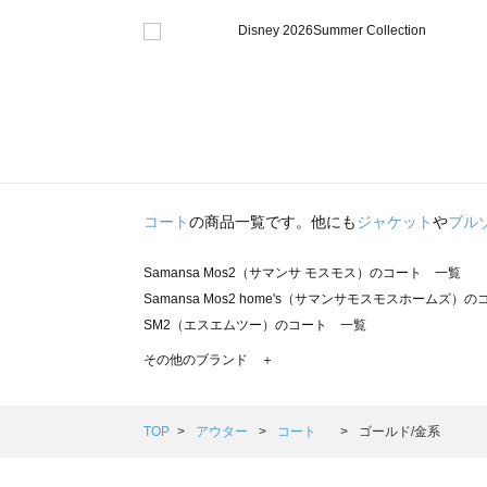
コート
の商品一覧です。他にも
ジャケット
や
ブル
Samansa Mos2（サマンサ モスモス）のコート 一覧
Samansa Mos2 home's（サマンサモスモスホームズ）
SM2（エスエムツー）のコート 一覧
TSUHARU by Samansa Mos2（ツハルバイサマンサ
その他のブランド ＋
sm2rhythm（サマンサモスモス リズム）のコート 一覧
Samansa Mos2 blue（サマンサモスモス ブルー）のコ
Samansa Mos2 Lagom（サマンサモスモス ラーゴム）
TOP
アウター
コート
ゴールド/金系
ehka sopo（エヘカソポ）のコート 一覧
sō4ū（ソウフォーユー）のコート 一覧