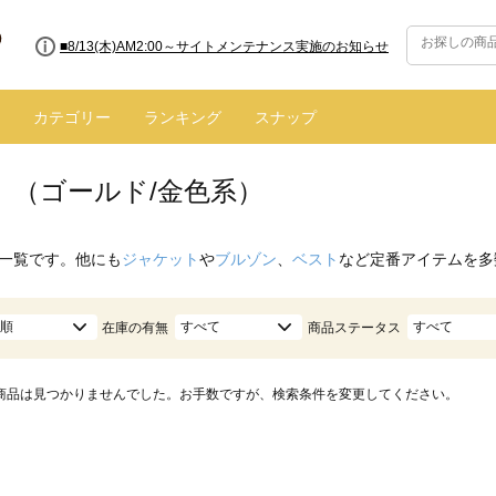
■8/13(木)AM2:00～サイトメンテナンス実施のお知らせ
カテゴリー
ランキング
スナップ
 （ゴールド/金色系）
一覧です。他にも
ジャケット
や
ブルゾン
、
ベスト
など定番アイテムを多
順
すべて
すべて
在庫の有無
商品ステータス
商品は見つかりませんでした。お手数ですが、検索条件を変更してください。