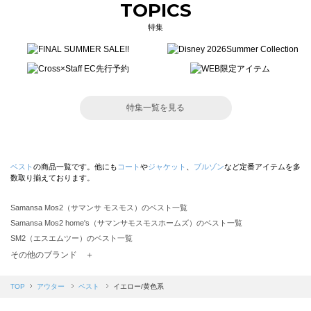
TOPICS
特集
特集一覧を見る
ベスト
の商品一覧です。他にも
コート
や
ジャケット
、
ブルゾン
など定番アイテムを多
数取り揃えております。
Samansa Mos2（サマンサ モスモス）のベスト一覧
Samansa Mos2 home's（サマンサモスモスホームズ）のベスト一覧
SM2（エスエムツー）のベスト一覧
TSUHARU by Samansa Mos2（ツハルバイサマンサモスモス）のベスト一覧
その他のブランド ＋
sm2rhythm（サマンサモスモス リズム）のベスト一覧
Samansa Mos2 blue（サマンサモスモス ブルー）のベスト一覧
TOP
アウター
ベスト
イエロー/黄色系
Samansa Mos2 Lagom（サマンサモスモス ラーゴム）のベスト一覧