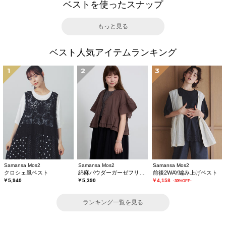
ベストを使ったスナップ
もっと見る
ベスト人気アイテムランキング
1
2
3
Samansa Mos2
Samansa Mos2
Samansa Mos2
クロシェ風ベスト
綿麻パウダーガーゼフリルベスト
前後2WAY編み上げベスト
￥5,940
￥5,390
￥4,158
-30%OFF-
ランキング一覧を見る