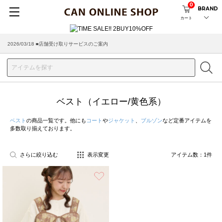
0
BRAND
カート
2026/03/18 ■店舗受け取りサービスのご案内
ベスト（イエロー/黄色系）
ベスト
の商品一覧です。他にも
コート
や
ジャケット
、
ブルゾン
など定番アイテムを
多数取り揃えております。
さらに絞り込む
表示変更
アイテム数：
1
件
お気に入り