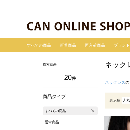
すべての商品
新着商品
再入荷商品
ブランド
ネック
検索結果
20
件
ネックレス
の
商品タイプ
人気
表示順
すべての商品
通常商品