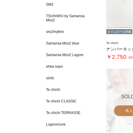
SM2
TSUHARU by Samansa
Mos2
sm2rhythm
タイムセール対象
Samansa Mos2 blue
Te chichi
ナンバーネッ
Samansa Mos2 Lagom
￥2,750
-5
ehka sopo
sō4ū
Te chichi
SOL
Te chichi CLASSIC
再入
Te chichi TERRASSE
Lugnoncure