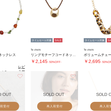
タイムセール対象
SALE
タイムセール対象
S
Te chichi
Te chichi
ネックレス
リングモチーフコードネックレス
￥2,145
￥2,695
-50%OFF-
-50%O
レビ
ュー
4.5
（2）
を見
お気に入り
お気に入り
る
D OUT
SOLD OUT
SOLD 
荷受付
再入荷受付
再入荷