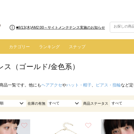
■8/13(木)AM2:00～サイトメンテナンス実施のお知らせ
カテゴリー
ランキング
スナップ
レス（ゴールド/金色系）
商品一覧です。他にも
ヘアアクセ
や
ハット・帽子
、
ピアス・指輪
など定
順
すべて
すべて
在庫の有無
商品ステータス
お気に入り
お気に入り