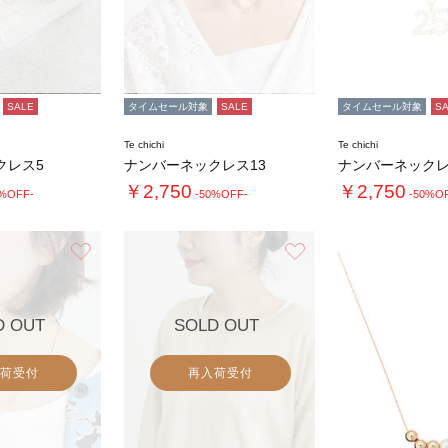
SALE
タイムセール対象
SALE
タイムセール対象
S
Te chichi
Te chichi
クレス5
ナンバーネックレス13
ナンバーネックレ
￥2,750
￥2,750
0%OFF-
-50%OFF-
-50%O
お気に入り
お気に入り
D OUT
SOLD OUT
荷受付
再入荷受付