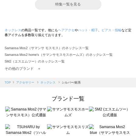
特集一覧を見る
ネックレス
の商品一覧です。他にも
ヘアアクセ
や
ハット・帽子
、
ピアス・指輪
など定
番アイテムを多数取り揃えております。
Samansa Mos2（サマンサ モスモス）のネックレス一覧
Samansa Mos2 home's（サマンサモスモスホームズ）のネックレス一覧
SM2（エスエムツー）のネックレス一覧
TSUHARU by Samansa Mos2（ツハルバイサマンサモスモス）のネックレス一覧
その他のブランド ＋
sm2rhythm（サマンサモスモス リズム）のネックレス一覧
Samansa Mos2 blue（サマンサモスモス ブルー）のネックレス一覧
TOP
アクセサリー
ネックレス
シルバー/銀系
Samansa Mos2 Lagom（サマンサモスモス ラーゴム）のネックレス一覧
ehka sopo（エヘカソポ）のネックレス一覧
ブランド一覧
sō4ū（ソウフォーユー）のネックレス一覧
Te chichi（テチチ）のネックレス一覧
Te chichi CLASSIC（テチチ クラシック）のネックレス一覧
Te chichi TERRASSE（テチチ テラス）のネックレス一覧
Lugnoncure（ルノンキュール）のネックレス一覧
BETTY'S BLUE（べティーズブルー）のネックレス一覧