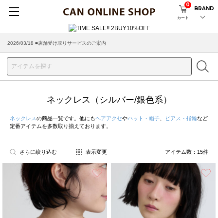
0
BRAND
カート
2026/03/18 ■店舗受け取りサービスのご案内
ネックレス（シルバー/銀色系）
ネックレス
の商品一覧です。他にも
ヘアアクセ
や
ハット・帽子
、
ピアス・指輪
など
定番アイテムを多数取り揃えております。
さらに絞り込む
表示変更
アイテム数：
15
件
お気に入り