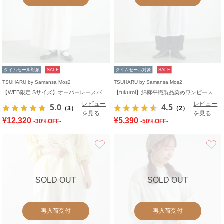
タイムセール対象
SALE
タイムセール対象
SALE
TSUHARU by Samansa Mos2
TSUHARU by Samansa Mos2
【WEB限定 Sサイズ】オーバーレースパッチワークワンピース
【tukuroi】綿麻平織製品染めワンピース
レビュー
レビュー
5.0
4.5
（3）
（2）
を見る
を見る
¥12,320
¥5,390
-30%OFF-
-50%OFF-
お気に入り
SOLD OUT
SOLD OUT
再入荷受付
再入荷受付