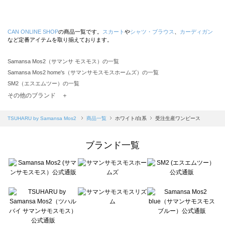
CAN ONLINE SHOP
の商品一覧です。
スカート
や
シャツ・ブラウス
、
カーディガン
など定番アイテムを取り揃えております。
Samansa Mos2（サマンサ モスモス）の一覧
Samansa Mos2 home's（サマンサモスモスホームズ）の一覧
SM2（エスエムツー）の一覧
TSUHARU by Samansa Mos2（ツハルバイサマンサモスモス）の一覧
その他のブランド ＋
sm2rhythm（サマンサモスモス リズム）の一覧
Samansa Mos2 blue（サマンサモスモス ブルー）の一覧
TSUHARU by Samansa Mos2
商品一覧
ホワイト/白系
受注生産ワンピース
Samansa Mos2 Lagom（サマンサモスモス ラーゴム）の一覧
ehka sopo（エヘカソポ）の一覧
ブランド一覧
sō4ū（ソウフォーユー）の一覧
Te chichi（テチチ）の一覧
Te chichi CLASSIC（テチチ クラシック）の一覧
Te chichi TERRASSE（テチチ テラス）の一覧
Lugnoncure（ルノンキュール）の一覧
BETTY'S BLUE（べティーズブルー）の一覧
Wpc.（ワールドパーティー）の一覧