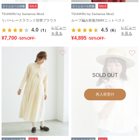
タイムセール対象
SALE
タイムセール対象
SALE
TSUHARU by Samansa Mos2
TSUHARU by Samansa Mos2
リバーレースラウンド切替ブラウス
ループ編み前後2WAYニットベスト
レビュー
レビュー
4.0
4.5
（1）
（6）
を見る
を見る
¥7,700
¥4,895
-50%OFF-
-50%OFF-
お気に入り
SOLD OUT
再入荷受付
タイムセール対象
SALE
タイムセール対象
SALE