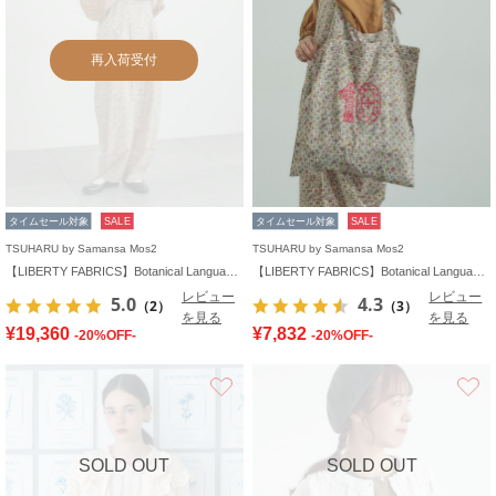
再入荷受付
タイムセール対象
SALE
タイムセール対象
SALE
TSUHARU by Samansa Mos2
TSUHARU by Samansa Mos2
【LIBERTY FABRICS】Botanical Language柄サロペット
【LIBERTY FABRICS】Botanical Language柄トートバッグ
レビュー
レビュー
5.0
4.3
（2）
（3）
を見る
を見る
¥19,360
¥7,832
-20%OFF-
-20%OFF-
お気に入り
SOLD OUT
SOLD OUT