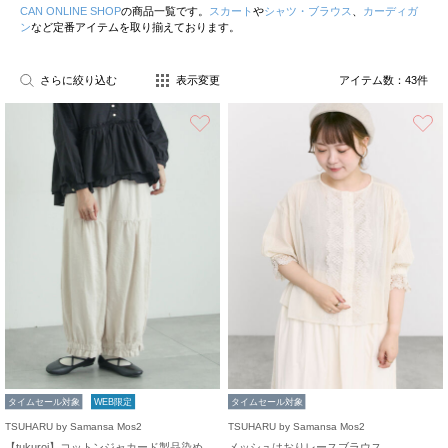
CAN ONLINE SHOP
の商品一覧です。
スカート
や
シャツ・ブラウス
、
カーディガ
ン
など定番アイテムを取り揃えております。
さらに絞り込む
表示変更
アイテム数：
43
件
お気に入り
タイムセール対象
WEB限定
タイムセール対象
TSUHARU by Samansa Mos2
TSUHARU by Samansa Mos2
【tukuroi】コットンジャカード製品染め裾フリルパンツ《WEB限定》
メッシュはおりレースブラウス