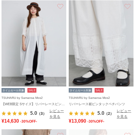
お気に入り
タイムセール対象
SALE
タイムセール対象
SALE
TSUHARU by Samansa Mos2
TSUHARU by Samansa Mos2
【WEB限定 Sサイズ】リバーレースピンタック襟付きワンピース
リバーレース裾ピンタックペチパンツ
レビュー
レビュー
5.0
5.0
（3）
（2）
を見る
を見る
¥14,630
¥13,090
-30%OFF-
-30%OFF-
お気に入り