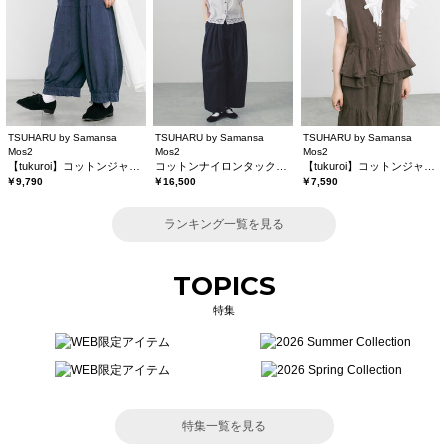
TSUHARU by Samansa
TSUHARU by Samansa
TSUHARU by Samansa
Mos2
Mos2
Mos2
【tukuroi】コットンジャカード製品染め裾フリルパンツ《WEB限定》
コットンナイロンタックパンツ
【tukuroi】コットンジャカード製品染めベスト《WEB限定》
￥9,790
￥16,500
￥7,590
ランキング一覧を見る
TOPICS
特集
特集一覧を見る