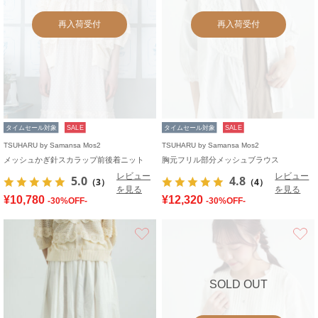
再入荷受付
再入荷受付
タイムセール対象
SALE
タイムセール対象
SALE
TSUHARU by Samansa Mos2
TSUHARU by Samansa Mos2
メッシュかぎ針スカラップ前後着ニット
胸元フリル部分メッシュブラウス
レビュー
レビュー
5.0
4.8
（3）
（4）
を見る
を見る
¥10,780
¥12,320
-30%OFF-
-30%OFF-
お気に入り
SOLD OUT