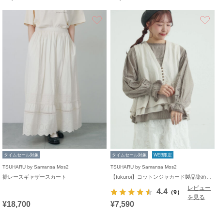
お気に入り
タイムセール対象
タイムセール対象
WEB限定
TSUHARU by Samansa Mos2
TSUHARU by Samansa Mos2
裾レースギャザースカート
【tukuroi】コットンジャカード製品染めベスト《WEB限定》
レビュー
4.4
（9）
を見る
¥18,700
¥7,590