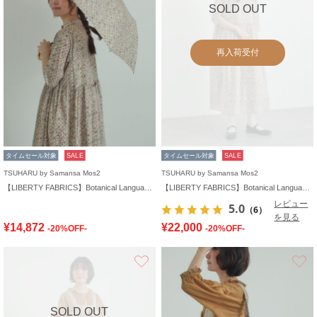
SOLD OUT
再入荷受付
タイムセール対象
SALE
タイムセール対象
SALE
TSUHARU by Samansa Mos2
TSUHARU by Samansa Mos2
【LIBERTY FABRICS】Botanical Language柄日傘
【LIBERTY FABRICS】Botanical Language柄ワンピース
レビュー
5.0
（6）
を見る
¥14,872
¥22,000
-20%OFF-
-20%OFF-
お気に入り
SOLD OUT