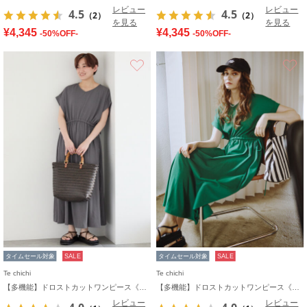
レビュー
レビュー
4.5
4.5
（2）
（2）
を見る
を見る
¥4,345
¥4,345
-50%OFF-
-50%OFF-
お気に入り
タイムセール対象
SALE
タイムセール対象
SALE
Te chichi
Te chichi
【多機能】ドロストカットワンピース《2026 SUMMER LOOK item》
【多機能】ドロストカットワンピース《2026 SUMMER LOOK item》
レビュー
レビュー