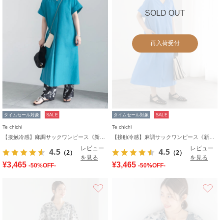
SOLD OUT
再入荷受付
タイムセール対象
SALE
タイムセール対象
SALE
Te chichi
Te chichi
【接触冷感】麻調サックワンピース《新色追加》
【接触冷感】麻調サックワンピース《新色追加》
レビュー
レビュー
4.5
4.5
（2）
（2）
を見る
を見る
¥3,465
¥3,465
-50%OFF-
-50%OFF-
お気に入り