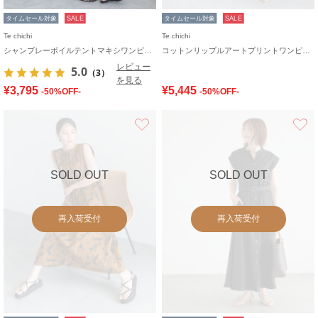
タイムセール対象
SALE
タイムセール対象
SALE
Te chichi
Te chichi
シャンブレーボイルテントマキシワンピース
コットンリップルアートプリントワンピース
レビュー
5.0
（3）
を見る
¥3,795
¥5,445
-50%OFF-
-50%OFF-
お気に入り
SOLD OUT
SOLD OUT
再入荷受付
再入荷受付