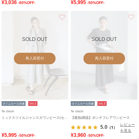
¥3,036
¥5,995
-60%OFF-
-50%OFF-
お気に入り
SOLD OUT
SOLD OUT
再入荷受付
再入荷受付
タイムセール対象
SALE
タイムセール対象
SALE
Te chichi
Te chichi
ミックスツイルジャンスカワンピース(セットアップ可)《2026 SUMMER LOOK item》
【遮熱/調温】ポンチフレアワンピース
レビュー
5.0
（1）
を見る
¥5,995
¥3,960
-50%OFF-
-50%OFF-