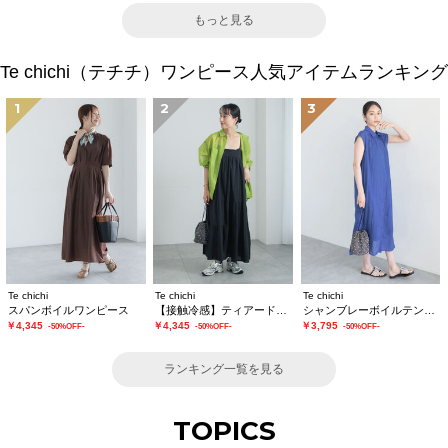
もっと見る
Te chichi（テチチ）ワンピース人気アイテムランキング
1
2
3
Te chichi
Te chichi
Te chichi
スパンボイルワンピース
【接触冷感】ティアードキャミソールワンピース
シャンブレーボイルテントマキシワンピース
￥4,345
￥4,345
￥3,795
-50%OFF-
-50%OFF-
-50%OFF-
ランキング一覧を見る
TOPICS