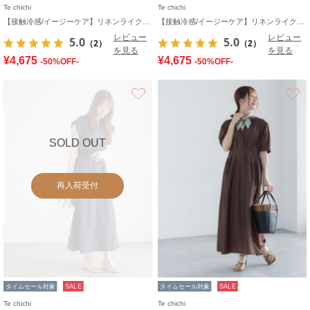
Te chichi
Te chichi
【接触冷感/イージーケア】リネンライクワンピース
【接触冷感/イージーケア】リネンライクワンピース
レビュー
レビュー
5.0
5.0
（2）
（2）
を見る
を見る
¥4,675
¥4,675
-50%OFF-
-50%OFF-
お気に入り
SOLD OUT
再入荷受付
タイムセール対象
SALE
タイムセール対象
SALE
Te chichi
Te chichi