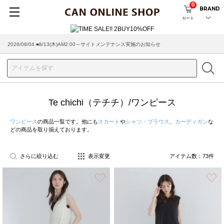
0
BRAND
カート
2026/07/29 ■【お知らせ】ヤマト運輸の配送遅延・停止について
Te chichi（テチチ）/ワンピース
ワンピース
の商品一覧です。他にも
スカート
や
シャツ・ブラウス
、
カーディガン
な
どの商品を取り揃えております。
さらに絞り込む
表示変更
アイテム数：
73
件
お気に入り