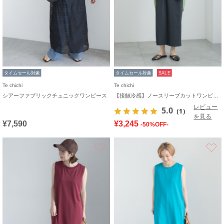
タイムセール対象
タイムセール対象
SALE
Te chichi
Te chichi
シアーファブリックチュニックワンピース
【接触冷感】ノースリーブカットワンピース
レビュー
5.0
（1）
を見る
¥7,590
¥3,245
-50%OFF-
お気に入り