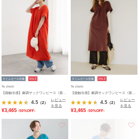
タイムセール対象
SALE
タイムセール対象
SALE
Te chichi
Te chichi
【接触冷感】麻調サックワンピース《新色追加》
【接触冷感】麻調サックワンピース《新色追加》
レビュー
レビュー
4.5
4.5
（2）
（2）
を見る
を見る
¥3,465
¥3,465
-50%OFF-
-50%OFF-
お気に入り