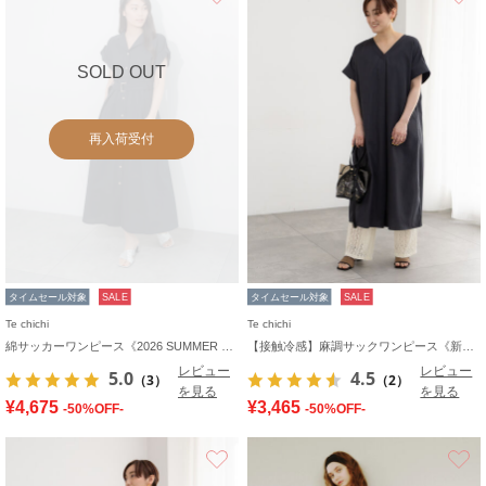
SOLD OUT
再入荷受付
タイムセール対象
SALE
タイムセール対象
SALE
Te chichi
Te chichi
綿サッカーワンピース《2026 SUMMER LOOK item》
【接触冷感】麻調サックワンピース《新色追加》
レビュー
レビュー
5.0
4.5
（3）
（2）
を見る
を見る
¥4,675
¥3,465
-50%OFF-
-50%OFF-
お気に入り