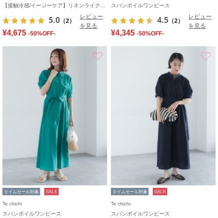
【接触冷感/イージーケア】リネンライクワンピース
スパンボイルワンピース
レビュー
レビュー
5.0
4.5
（2）
（2）
を見る
を見る
¥4,675
¥4,345
-50%OFF-
-50%OFF-
お気に入り
タイムセール対象
SALE
タイムセール対象
SALE
Te chichi
Te chichi
スパンボイルワンピース
スパンボイルワンピース