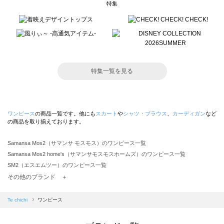
特集
特集一覧を見る
ワンピース
の商品一覧です。他にも
スカート
や
シャツ・ブラウス
、
カーディガン
など
の商品を取り揃えております。
Samansa Mos2（サマンサ モスモス）のワンピース一覧
Samansa Mos2 home's（サマンサモスモスホームズ）のワンピース一覧
SM2（エスエムツー）のワンピース一覧
TSUHARU by Samansa Mos2（ツハルバイサマンサモスモス）のワンピース一覧
その他のブランド ＋
sm2rhythm（サマンサモスモス リズム）のワンピース一覧
Samansa Mos2 blue（サマンサモスモス ブルー）のワンピース一覧
Te chichi
ワンピース
Samansa Mos2 Lagom（サマンサモスモス ラーゴム）のワンピース一覧
ehka sopo（エヘカソポ）のワンピース一覧