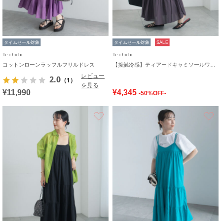
タイムセール対象
タイムセール対象
SALE
Te chichi
Te chichi
コットンローンラッフルフリルドレス
【接触冷感】ティアードキャミソールワンピース
レビュー
2.0
（1）
を見る
¥11,990
¥4,345
-50%OFF-
お気に入り