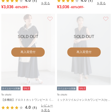
4.0
4.0
（1）
（1）
を見る
を見る
¥3,036
¥3,036
-60%OFF-
-60%OFF-
お気に入り
SOLD OUT
SOLD OUT
再入荷受付
再入荷受付
タイムセール対象
SALE
タイムセール対象
SALE
Te chichi
Te chichi
【多機能】ドロストカットワンピース《2026 SUMMER LOOK item》
ミックスツイルジャンスカワンピース(セットアップ可)《2026 SUMMER LOOK item》
レビュー
4.0
（1）
を見る