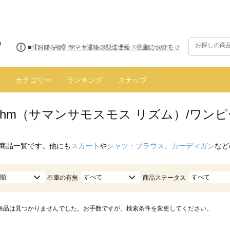
■8/13(木)AM2:00～サイトメンテナンス実施のお知らせ
カテゴリー
ランキング
スナップ
hythm（サマンサモスモス リズム）/ワン
商品一覧です。他にも
スカート
や
シャツ・ブラウス
、
カーディガン
など
順
すべて
すべて
在庫の有無
商品ステータス
商品は見つかりませんでした。お手数ですが、検索条件を変更してください。