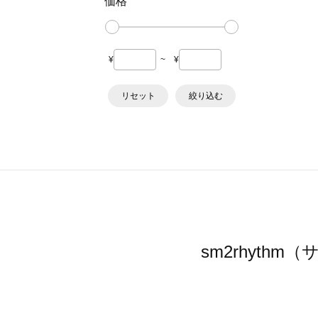
価格
¥
~
¥
リセット
絞り込む
sm2rhyt