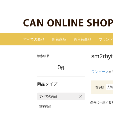
すべての商品
新着商品
再入荷商品
ブランド
sm2r
検索結果
0
件
ワンピース
の
商品タイプ
人気
表示順
すべての商品
条件に一致する
通常商品