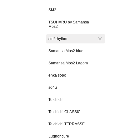
SM2
TSUHARU by Samansa
Mos2
sm2rhythm
Samansa Mos2 blue
Samansa Mos2 Lagom
ehka sopo
sō4ū
Te chichi
Te chichi CLASSIC
Te chichi TERRASSE
Lugnoncure